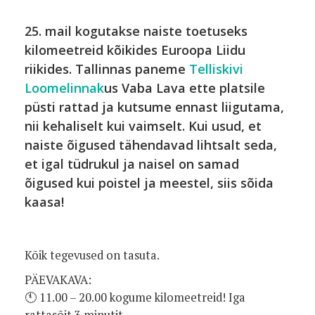
25. mail kogutakse naiste toetuseks
kilomeetreid kõikides Euroopa Liidu
riikides. Tallinnas paneme
Telliskivi
Loomelinnak
us Vaba Lava ette platsile
püsti rattad ja kutsume ennast liigutama,
nii kehaliselt kui vaimselt. Kui usud, et
naiste õigused tähendavad lihtsalt seda,
et igal tüdrukul ja naisel on samad
õigused kui poistel ja meestel, siis sõida
kaasa!
Kõik tegevused on tasuta.
PÄEVAKAVA:
🕚 11.00 – 20.00 kogume kilomeetreid! Iga
rattasõit 3 minutit.