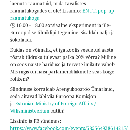
laenuta raamatuid, mida tavalistes
raamatukogudes ei ole! Lisainfo:
ENUTi pop-up
raamatukogu
🕓 16.00 – 18.00 sotsiaalne eksperiment ja üle-
Euroopalise filmiklipi tegemine. Sisaldab nalja ja
šokolaadi.
Kuidas on võimalik, et iga koolis veedetud aasta
tõstab tüdruku tulevast palka 20% võrra? Milline
on seos naiste hariduse ja tervete imikute vahel?
Mis riigis on naisi parlamendiliikmete seas kõige
rohkem?
Sündmuse korraldab Arengukoostöö Ümarlaud,
seda aitavad läbi viia Euroopa Komisjon
ja
Estonian Ministry of Foreign Affairs /
Välisministeerium
. Aitäh!
Lisainfo ja FB sündmus:
https://www.facebook.com/events/385364938614215/