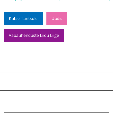
Kutse Tantsule
Uudis
Vabaühenduste Liidu Liige