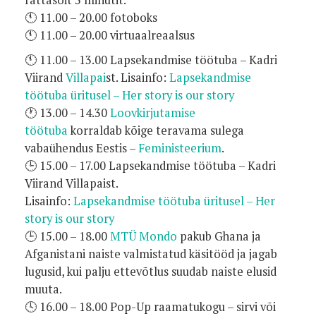
🕚 11.00 – 20.00 fotoboks
🕚 11.00 – 20.00 virtuaalreaalsus
🕚 11.00 – 13.00 Lapsekandmise töötuba – Kadri
Viirand
Villapai
st. Lisainfo:
Lapsekandmise
töötuba üritusel – Her story is our story
🕐 13.00 – 14.30
Loovkirjutamise
töötuba
korraldab kõige teravama sulega
vabaühendus Eestis –
Feministeerium
.
🕒 15.00 – 17.00 Lapsekandmise töötuba – Kadri
Viirand Villapaist.
Lisainfo:
Lapsekandmise töötuba üritusel – Her
story is our story
🕒 15.00 – 18.00
MTÜ Mondo
pakub Ghana ja
Afganistani naiste valmistatud käsitööd ja jagab
lugusid, kui palju ettevõtlus suudab naiste elusid
muuta.
🕓 16.00 – 18.00 Pop-Up raamatukogu – sirvi või