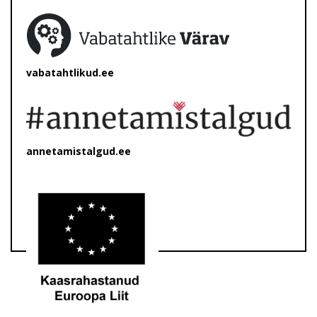
vabatahtlikud.ee
annetamistalgud.ee