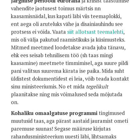
Järgmise perioodi euroraha
ja kriisist taastumise
vahendite jaotusest toimus märtsis nn
kaasamisnädal, kus kapati läbi viis teemaplokki,
ent aega oli aruteluks vähe ja disainiauhindu see
protsess ei võida. Vaata
siit allotsast teemalehti
,
mis oli välja pakutud raamistikuks ja küsimusteks.
Mitmed meetmed loodetakse avada juba tänavu,
ehk ees seisab tehnilisem töö (sh taas mingi
kaasamine) meetmete timmimisel, aga suure pildi
pani valitsus suurema kärata ise paika. Mida suht
üldistest dokumentidest ei leia, võib teada kontakt
sinu ministeeriumis. No et mida
tegelikult
plaanitakse ning mis võimalused seda mõjutada
on.
Kohaliku omaalgatuse programmi
tingimused
muutusid taas, aga pärast aastaid jauramist ometi
paremuse suunas! Segase määruse kirjutas
rahandusministeerium uuesti läbi, lihtsamaks