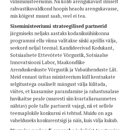
välisministeeriumis. Nii kolib arengukavast ilmselt
rahvastikuvaldkond hoopis heaolu arengukavasse,
mis kõigest muust saab, veel ei tea.
Siseministeeriumi strateegilised partnerid
järgmiseks neljaks aastaks kodanikuühiskonna
programmi ellu viima valitakse siiski aprillis välja,
seekord neljal teemal. Kandideerivad Kodukant,
Sotsiaalsete Ettevõtete Võrgustik, Sotsiaalse
Innovatsiooni Labor, Maakondlike
Arenduskeskuste Võrgustik ja Vabaühenduste Liit.
Meid ennast üritas ministeerium küll kentsakate
selgitustega osaliselt mängust välja lülitada,
väites, et kaasamise parandamise ja rahastusalase
huvikaitse peale (suuresti siin kvartaliaruannetes
nähtav) pole talle partnerit vajagi, nii et sellele
teemaplokile konkurssi ei tehtud. Muidu on aga
vahelduseks konkurentsigi ja näis, kuis välja kukub.