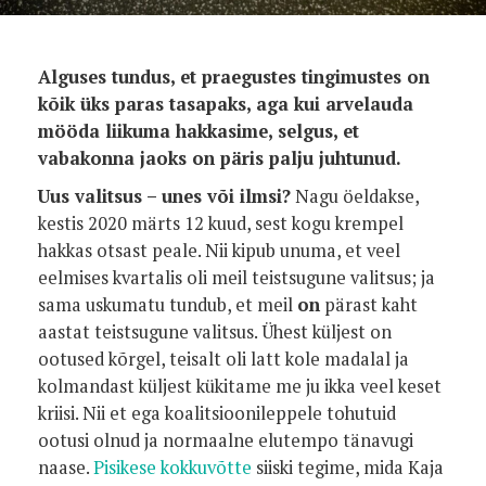
Alguses tundus, et praegustes tingimustes on
kõik üks paras tasapaks, aga kui arvelauda
mööda liikuma hakkasime, selgus, et
vabakonna jaoks on päris palju juhtunud.
Uus valitsus – unes või ilmsi?
Nagu öeldakse,
kestis 2020 märts 12 kuud, sest kogu krempel
hakkas otsast peale. Nii kipub unuma, et veel
eelmises kvartalis oli meil teistsugune valitsus; ja
sama uskumatu tundub, et meil
on
pärast kaht
aastat teistsugune valitsus. Ühest küljest on
ootused kõrgel, teisalt oli latt kole madalal ja
kolmandast küljest kükitame me ju ikka veel keset
kriisi. Nii et ega koalitsioonileppele tohutuid
ootusi olnud ja normaalne elutempo tänavugi
naase.
Pisikese kokkuvõtte
siiski tegime, mida Kaja