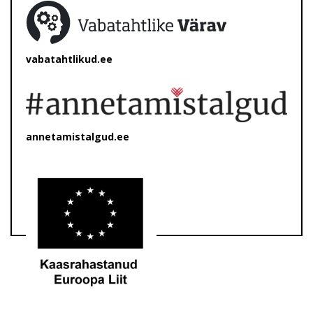
vabatahtlikud.ee
annetamistalgud.ee