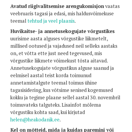
Avatud riigivalitsemise arengukomisjon
vaatas
veebruaris tagasi ja edasi, mis haldusvõimekuse
teemal
tehtud ja veel plaanis
.
Huvikaitse- ja annetusekogujate võrgustikes
uurisime aasta alguses võrgustike liikmetelt,
millised ootused ja vajadused neil selleks aastaks
on, et võtta ette just need tegevused, mis
võrgustike liikmete võimekust tõsta aitavad.
Annetusekogujate võrgustikus alguse saanud ja
eelmisel aastal teist korda toimunud
annetamistalgute teemal toimus ühine
tagasisidering, kus võtsime senised kogemused
kokku ja tegime plaane sellel aastal 30. novembril
toimuvateks talguteks. Lisainfot mõlema
võrgustiku kohta saad, kui kirjutad
helen@heakodanik.ee
.
Kel on mõtteid, mida ja kuidas paremini või