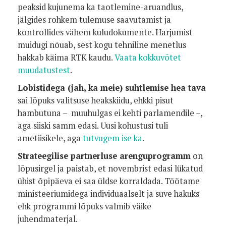
peaksid kujunema ka taotlemine-aruandlus,
jälgides rohkem tulemuse saavutamist ja
kontrollides vähem kuludokumente. Harjumist
muidugi nõuab, sest kogu tehniline menetlus
hakkab käima RTK kaudu.
Vaata kokkuvõtet
muudatustest
.
Lobistidega (jah, ka meie) suhtlemise hea tava
sai lõpuks valitsuse heakskiidu, ehkki pisut
hambutuna – muuhulgas ei kehti parlamendile –,
aga siiski samm edasi. Uusi kohustusi tuli
ametiisikele, aga
tutvugem ise ka
.
Strateegilise partnerluse arenguprogramm
on
lõpusirgel ja paistab, et novembrist edasi lükatud
ühist õpipäeva ei saa üldse korraldada. Töötame
ministeeriumidega individuaalselt ja suve hakuks
ehk programmi lõpuks valmib väike
juhendmaterjal.