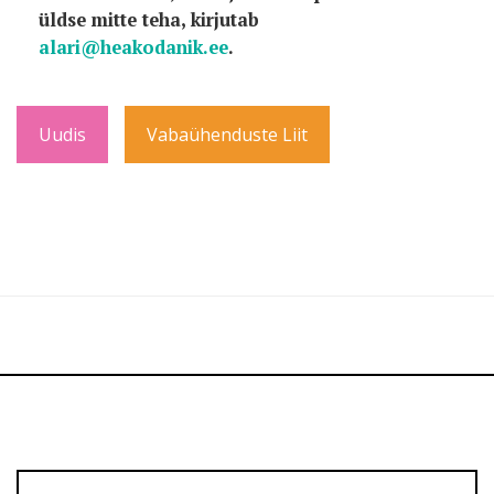
üldse mitte teha, kirjutab
alari@heakodanik.ee
.
Uudis
Vabaühenduste Liit