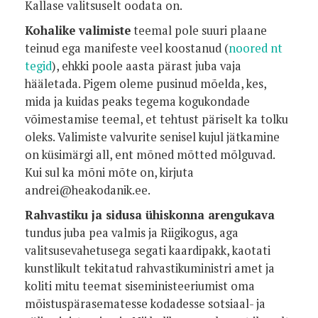
Kallase valitsuselt oodata on.
Kohalike valimiste
teemal pole suuri plaane
teinud ega manifeste veel koostanud (
noored nt
tegid
), ehkki poole aasta pärast juba vaja
hääletada. Pigem oleme pusinud mõelda, kes,
mida ja kuidas peaks tegema kogukondade
võimestamise teemal, et tehtust päriselt ka tolku
oleks. Valimiste valvurite senisel kujul jätkamine
on küsimärgi all, ent mõned mõtted mõlguvad.
Kui sul ka mõni mõte on, kirjuta
andrei@heakodanik.ee.
Rahvastiku ja sidusa ühiskonna arengukava
tundus juba pea valmis ja Riigikogus, aga
valitsusevahetusega segati kaardipakk, kaotati
kunstlikult tekitatud rahvastikuministri amet ja
koliti mitu teemat siseministeeriumist oma
mõistuspärasematesse kodadesse sotsiaal- ja