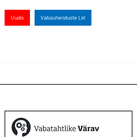
Uudis
Vabaühenduste Liit