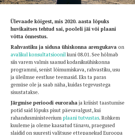
Ülevaade kõigest, mis 2020. aasta lõpuks
huvikaitses tehtud sai, pooleli jäi
või plaani
võtta õnnestus.
Rahvastiku ja sidusa ühiskonna arengukava
on
avalikul konsultatsioonil
kuni 08.01. See hõlmab
siis varem valmis saanud kodanikuühiskonna
programmi, senist lõimumiskava, rahvastiku, usu
ja üleilmse eestluse teemasid. Eks ta paras
gemüse ole ja saab näha, kuidas tegevustega
sisustatakse.
Järgmise perioodi euroraha
ja kriisist taastumise
potid said lõpuks pisut päevavalgust, kui
rahandusministeerium
plaani tutvustas
. Rohkem
kuuleme ja oleme kaasatud tänavu, praegused
slaidid on suuresti valitsuse ettepanekud Euroopa