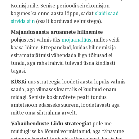
Komisjonile. Senise perioodi seirekomisjon
kogunes ka enne aasta lõppu, sadat
slaidi saad
sirvida siin
(osalt korduvad eelmistega).
Majandusaasta aruannete hilinemise
põhjustest valmis üks
mõjuanalüüs
, milles veidi
kaasa lõime. Ettepanekud, kuidas hilinemisi ja
esitamatajätmisi vähendada liiga tõhusad ei
tundu, aga rahatrahvid tulevad üsna kindlasti
tagasi.
KÜSKi
uus strateegia loodeti aasta lõpuks valmis
saada, aga viimases kvartalis ei kuulnud enam
midagi. Seniste kokkuvõtete pealt tundus
ambitsioon edasiseks suurem, loodetavasti aga
mitte oma sihtrühma arvelt.
Vabaühenduste Liidu strateegiat
pole me
muidugi ise ka lõpuni vormistanud, aga tänavune