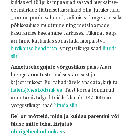
kuidas eri tüüpi kampaaniad saavad huvikaitse-
eesmärkide täitmisel kasulikud olla. Jutuks tulid
„Joome poole vähem!“, valimisea langetamiseks
põhiseaduse muutmine ning metsloomade
kasutamise keelamine tsirkuses. Tükimat aega
arutame ka, kuidas sõnastada läbipaistva
huvikaitse head tava
. Võrgustikuga saad
liituda
siin
.
Annetusekogujate võrgustikus
pidas Alari
loengu annetuste maksustamisest ja
kajastamisest. Kui tahad järele vaadata, kirjuta
helen@heakodanik.ee
. Teist korda toimunud
annetamistalgud tõid kokku üle 182 000 euro.
Võrgustikuga saad
liituda siin
.
Kel on mõtteid, mida ja kuidas paremini või
üldse mitte teha, kirjutab
alari@heakodanik.ee
.