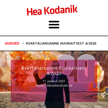
UUDISED
KVARTALIARUANNE HUVIKAITSEST 4/2020
Kvartaliaruanne huvikaitsest
4/2020
11. jaanuar 2021
Uudis
Vabaühenduste Liit
Foto: