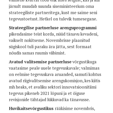
esimene kvartal toob ehk alles selgust, kas ja kui
järsult muudab suunda siseministeerium oma
strateegiliste partneritega, kust me saime seni
tegevustoetust. Hetkel on tulevik tumesegane.
Strateegilise partnerluse arenguprogrammi
pikendasime teist korda, nüüd tänavu kevadeni,
vaikselt nokitseme. Novembrisse plaanitud
sügiskool tuli paraku ära jätta, sest formaat
nõudis samas ruumis viibimist.
Avatud valitsemise partnerluse
võrgustikuga
vaatasime peale uuele tegevuskavale; valmimas
on eelmise tegevuskava aruanded, samuti kohtus
avatud riigivalitsemise arengukomisjon, kes kiitis
mh heaks, et avaliku sektori innovatsioonitiimi
tegevus pikeneb 2021 lõpuni ja et õiguse
revisjonide tähtajad lükkuvad ka tänavusse.
Huvikaitsevõrgustikus
rääkisime novembris,