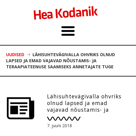
UUDISED
LÄHISUHTEVÄGIVALLA OHVRIKS OLNUD
LAPSED JA EMAD VAJAVAD NÕUSTAMIS- JA
TERAAPIATEENUSE SAAMISEKS ANNETAJATE TUGE
Lähisuhtevägivalla ohvriks
olnud lapsed ja emad
vajavad nõustamis- ja
teraapiateenuse saamiseks
annetajate tuge
7. juuni 2018