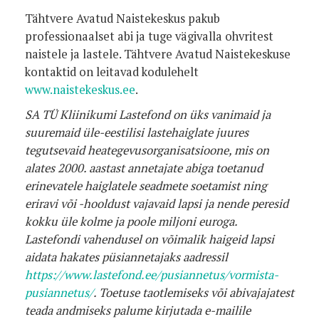
Tähtvere Avatud Naistekeskus pakub
professionaalset abi ja tuge vägivalla ohvritest
naistele ja lastele. Tähtvere Avatud Naistekeskuse
kontaktid on leitavad kodulehelt
www.naistekeskus.ee
.
SA TÜ Kliinikumi Lastefond on üks vanimaid ja
suuremaid üle-eestilisi lastehaiglate juures
tegutsevaid heategevusorganisatsioone, mis on
alates 2000. aastast annetajate abiga toetanud
erinevatele haiglatele seadmete soetamist ning
eriravi või -hooldust vajavaid lapsi ja nende peresid
kokku üle kolme ja poole miljoni euroga.
Lastefondi vahendusel on võimalik haigeid lapsi
aidata hakates püsiannetajaks aadressil
https://www.lastefond.ee/pusiannetus/vormista-
pusiannetus/
. Toetuse taotlemiseks või abivajajatest
teada andmiseks palume kirjutada e-mailile