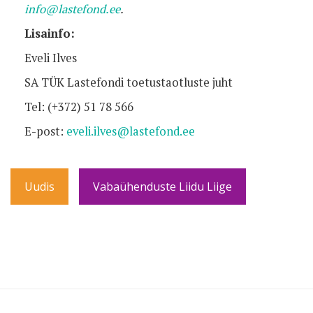
info@lastefond.ee
.
Lisainfo:
Eveli Ilves
SA TÜK Lastefondi toetustaotluste juht
Tel: (+372) 51 78 566
E-post:
eveli.ilves@lastefond.ee
Uudis
Vabaühenduste Liidu Liige