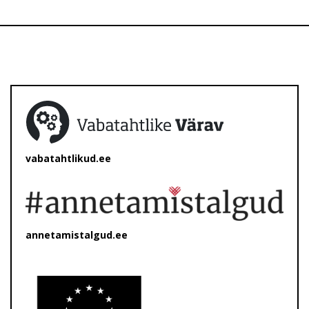
vabatahtlikud.ee
annetamistalgud.ee