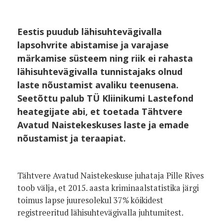
Eestis puudub lähisuhtevägivalla
lapsohvrite abistamise ja varajase
märkamise süsteem ning riik ei rahasta
lähisuhtevägivalla tunnistajaks olnud
laste nõustamist avaliku teenusena.
Seetõttu palub TÜ Kliinikumi Lastefond
heategijate abi, et toetada Tähtvere
Avatud Naistekeskuses laste ja emade
nõustamist ja teraapiat.
Tähtvere Avatud Naistekeskuse juhataja Pille Rives
toob välja, et 2015. aasta kriminaalstatistika järgi
toimus lapse juuresolekul 37% kõikidest
registreeritud lähisuhtevägivalla juhtumitest.