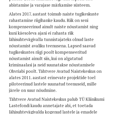
abistamise ja varajase märkamise süsteem.
Alates 2017. aastast toimub naiste tugikeskuste
rahastamine riigihanke kaudu. Riik on seni
kompenseerinud ainult naiste nõustamist ning
kuni käesoleva ajani ei rahasta riik
lähisuhtevägivalla tunnistajateks olnud laste
nõustamist avaliku teenusena. Lapsed saavad
tugikeskustes riigi poolt kompenseeritud
nõustamist ainult siis, kui on algatatud
kriminaalasi ja neid suunatakse nõustamisele
Ohvriabi poolt. Tähtvere Avatud Naistekeskus on
alates 2011. aastast erinevate projektide toel
piloteerinud lastele suunatud teenuseid, mille
järele on suur nõudmine.
Tähtvere Avatud Naistekeskus palub TÜ Kliinikumi
Lastefondi kaudu annetajate abi, et toetada
lähisuhtevägivalda kogenud lastele ja emadele