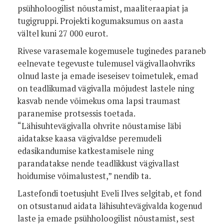
psühholoogilist nõustamist, maaliteraapiat ja
tugigruppi. Projekti kogumaksumus on aasta
vältel kuni 27 000 eurot.
Rivese varasemale kogemusele tuginedes paraneb
eelnevate tegevuste tulemusel vägivallaohvriks
olnud laste ja emade iseseisev toimetulek, emad
on teadlikumad vägivalla mõjudest lastele ning
kasvab nende võimekus oma lapsi traumast
paranemise protsessis toetada.
“Lähisuhtevägivalla ohvrite nõustamise läbi
aidatakse kaasa vägivaldse peremudeli
edasikandumise katkestamisele ning
parandatakse nende teadlikkust vägivallast
hoidumise võimalustest,” nendib ta.
Lastefondi toetusjuht Eveli Ilves selgitab, et fond
on otsustanud aidata lähisuhtevägivalda kogenud
laste ja emade psühholoogilist nõustamist, sest