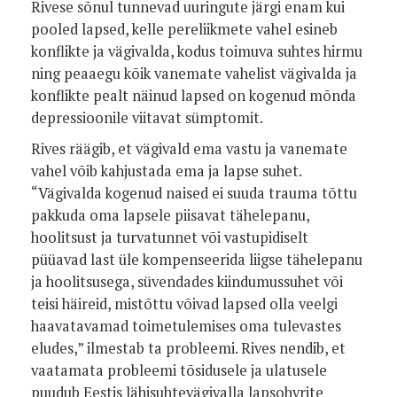
Rivese sõnul tunnevad uuringute järgi enam kui
pooled lapsed, kelle pereliikmete vahel esineb
konflikte ja vägivalda, kodus toimuva suhtes hirmu
ning peaaegu kõik vanemate vahelist vägivalda ja
konflikte pealt näinud lapsed on kogenud mõnda
depressioonile viitavat sümptomit.
Rives räägib, et vägivald ema vastu ja vanemate
vahel võib kahjustada ema ja lapse suhet.
“Vägivalda kogenud naised ei suuda trauma tõttu
pakkuda oma lapsele piisavat tähelepanu,
hoolitsust ja turvatunnet või vastupidiselt
püüavad last üle kompenseerida liigse tähelepanu
ja hoolitsusega, süvendades kiindumussuhet või
teisi häireid, mistõttu võivad lapsed olla veelgi
haavatavamad toimetulemises oma tulevastes
eludes,” ilmestab ta probleemi. Rives nendib, et
vaatamata probleemi tõsidusele ja ulatusele
puudub Eestis lähisuhtevägivalla lapsohvrite