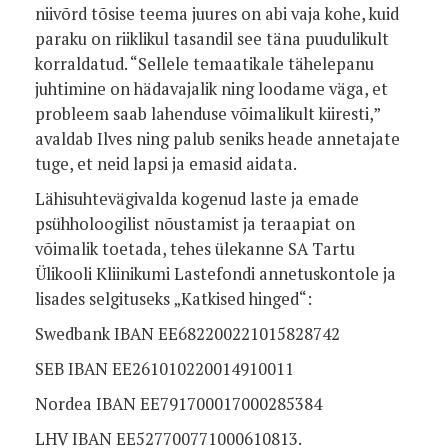
niivõrd tõsise teema juures on abi vaja kohe, kuid
paraku on riiklikul tasandil see täna puudulikult
korraldatud. “Sellele temaatikale tähelepanu
juhtimine on hädavajalik ning loodame väga, et
probleem saab lahenduse võimalikult kiiresti,”
avaldab Ilves ning palub seniks heade annetajate
tuge, et neid lapsi ja emasid aidata.
Lähisuhtevägivalda kogenud laste ja emade
psühholoogilist nõustamist ja teraapiat on
võimalik toetada, tehes ülekanne SA Tartu
Ülikooli Kliinikumi Lastefondi annetuskontole ja
lisades selgituseks „Katkised hinged“:
Swedbank IBAN EE682200221015828742
SEB IBAN EE261010220014910011
Nordea IBAN EE791700017000285384
LHV IBAN EE527700771000610813.