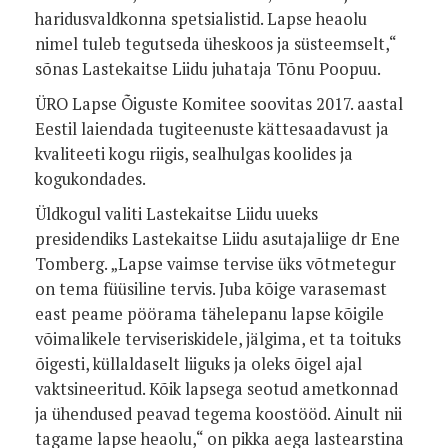
haridusvaldkonna spetsialistid. Lapse heaolu
nimel tuleb tegutseda üheskoos ja süsteemselt,“
sõnas Lastekaitse Liidu juhataja Tõnu Poopuu.
ÜRO Lapse Õiguste Komitee soovitas 2017. aastal
Eestil laiendada tugiteenuste kättesaadavust ja
kvaliteeti kogu riigis, sealhulgas koolides ja
kogukondades.
Üldkogul valiti Lastekaitse Liidu uueks
presidendiks Lastekaitse Liidu asutajaliige dr Ene
Tomberg. „Lapse vaimse tervise üks võtmetegur
on tema füüsiline tervis. Juba kõige varasemast
east peame pöörama tähelepanu lapse kõigile
võimalikele terviseriskidele, jälgima, et ta toituks
õigesti, küllaldaselt liiguks ja oleks õigel ajal
vaktsineeritud. Kõik lapsega seotud ametkonnad
ja ühendused peavad tegema koostööd. Ainult nii
tagame lapse heaolu,“ on pikka aega lastearstina