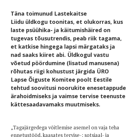
Täna toimunud Lastekaitse
Liidu üldkogu toonitas, et olukorras, kus
laste psüühika- ja käitumishäired on
tugevas tõusutrendis, peab riik tagama,
et katkise hingega lapsi märgataks ja
nad saaks kiiret abi. Üldkogul vastu
võetud pöördumine (lisatud manusena)
rõhutas riigi kohustust järgida ÜRO
Lapse Õiguste Komitee poolt Eestile
tehtud soovitusi noorukite enesetappude
ärahoidmiseks ja vaimse tervise teenuste
kättesaadavamaks muutmiseks.
„Tagajärgedega võitlemise asemel on vaja teha
ennetustööd, kaasates tervise-; sotsiaal- ja