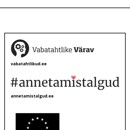
vabatahtlikud.ee
annetamistalgud.ee