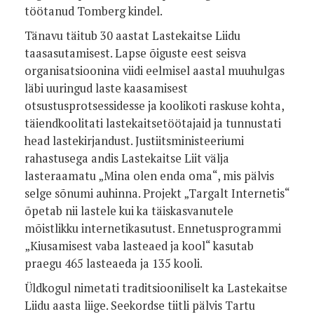
töötanud Tomberg kindel.
Tänavu täitub 30 aastat Lastekaitse Liidu
taasasutamisest. Lapse õiguste eest seisva
organisatsioonina viidi eelmisel aastal muuhulgas
läbi uuringud laste kaasamisest
otsustusprotsessidesse ja koolikoti raskuse kohta,
täiendkoolitati lastekaitsetöötajaid ja tunnustati
head lastekirjandust. Justiitsministeeriumi
rahastusega andis Lastekaitse Liit välja
lasteraamatu „Mina olen enda oma“, mis pälvis
selge sõnumi auhinna. Projekt „Targalt Internetis“
õpetab nii lastele kui ka täiskasvanutele
mõistlikku internetikasutust. Ennetusprogrammi
„Kiusamisest vaba lasteaed ja kool“ kasutab
praegu 465 lasteaeda ja 135 kooli.
Üldkogul nimetati traditsiooniliselt ka Lastekaitse
Liidu aasta liige. Seekordse tiitli pälvis Tartu