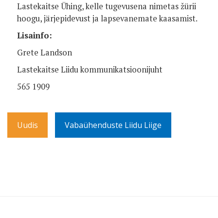
Lastekaitse Ühing, kelle tugevusena nimetas žürii
hoogu, järjepidevust ja lapsevanemate kaasamist.
Lisainfo:
Grete Landson
Lastekaitse Liidu kommunikatsioonijuht
565 1909
Uudis
Vabaühenduste Liidu Liige