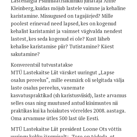
Lastehaigla Psühhiaatriakliiniku juhataja Anne
Kleinberg, kuidas mõjub lastele vaimne ja kehaline
karistamine. Missugused on tagajärjed? Mille
poolest erinevad need lapsed, kes on kogenud
kehalist karistamist ja vaimset vägivalda nendest
lastest, kes seda kogenud ei ole? Kust läheb
kehalise karistamise piir? Tutistamine? Käest
sakutamine?
Konverentsil tutvustatakse
MTÜ Lastekaitse Liit värsket uuringut „Lapse
osalus pereelus“,
mille eesmärk oli selgitada välja
laste osalus pereelus, vanemate
kasvatuspraktikad (sh karistusviisid), laste arvamus
selles osas ning muutused antud küsimustes nii
praktikas kui ka hoiakutes võrreldes 2008. aastaga.
Oma arvamuse ütles 500 last üle Eesti.
MTÜ Lastekaitse Liit president Loone Ots võttis
uuringu kokku järgmiselt: „Tore on tõdeda, et