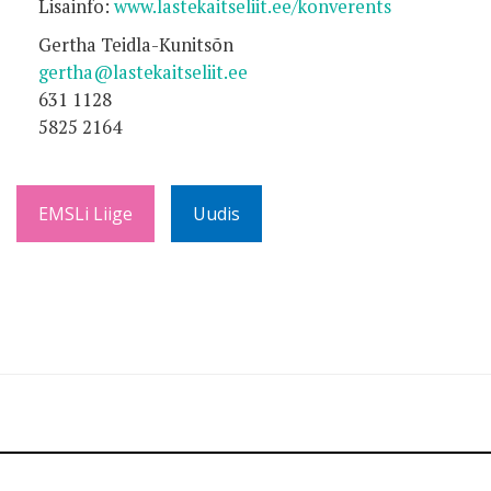
Lisainfo:
www.lastekaitseliit.ee/konverents
Gertha Teidla-Kunitsõn
gertha@lastekaitseliit.ee
631 1128
5825 2164
EMSLi Liige
Uudis