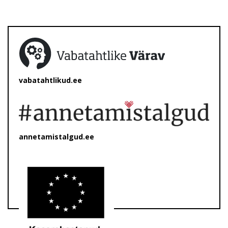
vabatahtlikud.ee
annetamistalgud.ee