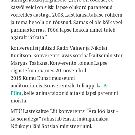
kasvõi veidi on siiski lapse olukord paranenud
võrreldes aastaga 2008. Last kaasatakase rohkem
ja tema heaolu on tõusnud. Samas ei ole kõik veel
parimas korras. Tööd lapse heaolu nimel tuleb
agaralt jätkata.“
Konverentsi juhtisid Kadri Valner ja Nikolai
Kunitsõn. Konverentsi avas sotsiaalkaitseminister
Margus Tsahkna. Konverents toimus Lapse
õiguste kuu raames
20. novembril
2015 Kumu Kunstimuuseumi
auditooriumis.
Konverentsile tuli appi ka
A-
Film
,
kelle animatsioonid aitasid lapsi paremini
mõista.
MTÜ Lastekaitse Liit konverentsi “Ära löö last –
ka sõnadega” rahastab Hasartmängumaksu
Nõukogu läbi Sotsiaalministeeriumi.