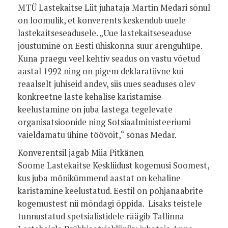
MTÜ Lastekaitse Liit juhataja Martin Medari sõnul
on loomulik, et konverents keskendub uuele
lastekaitseseadusele. „Uue lastekaitseseaduse
jõustumine on Eesti ühiskonna suur arenguhüpe.
Kuna praegu veel kehtiv seadus on vastu võetud
aastal 1992 ning on pigem deklaratiivne kui
reaalselt juhiseid andev, siis uues seaduses olev
konkreetne laste kehalise karistamise
keelustamine on juba lastega tegelevate
organisatsioonide ning Sotsiaalministeeriumi
vaieldamatu ühine töövõit,“ sõnas Medar.
Konverentsil jagab Miia Pitkänen
Soome Lastekaitse Keskliidust kogemusi Soomest,
kus juba mõnikümmend aastat on kehaline
karistamine keelustatud. Eestil on põhjanaabrite
kogemustest nii mõndagi õppida. Lisaks teistele
tunnustatud spetsialistidele räägib Tallinna