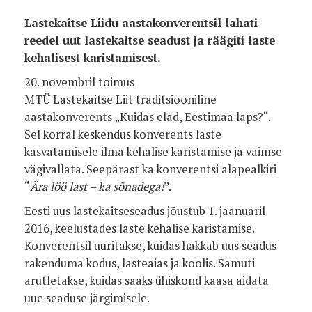
Lastekaitse Liidu aastakonverentsil lahati
reedel uut lastekaitse seadust ja räägiti laste
kehalisest karistamisest.
20. novembril toimus
MTÜ Lastekaitse Liit traditsiooniline
aastakonverents „Kuidas elad, Eestimaa laps?“.
Sel korral keskendus konverents laste
kasvatamisele ilma kehalise karistamise ja vaimse
vägivallata. Seepärast ka konverentsi alapealkiri
“
Ära löö last – ka sõnadega!
”.
Eesti uus lastekaitseseadus jõustub 1. jaanuaril
2016, keelustades laste kehalise karistamise.
Konverentsil uuritakse, kuidas hakkab uus seadus
rakenduma kodus, lasteaias ja koolis. Samuti
arutletakse, kuidas saaks ühiskond kaasa aidata
uue seaduse järgimisele.