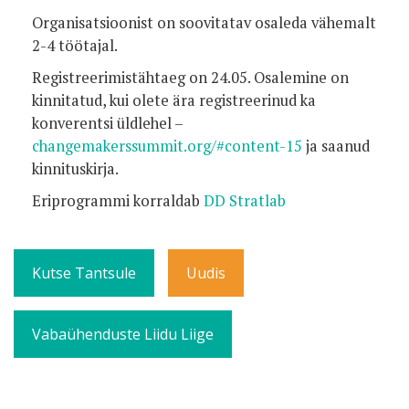
Organisatsioonist on soovitatav osaleda vähemalt
2-4 töötajal.
Registreerimistähtaeg on 24.05. Osalemine on
kinnitatud, kui olete ära registreerinud ka
konverentsi üldlehel –
changemakerssummit.org/#content-15
ja saanud
kinnituskirja.
Eriprogrammi korraldab
DD Stratlab
Kutse Tantsule
Uudis
Vabaühenduste Liidu Liige