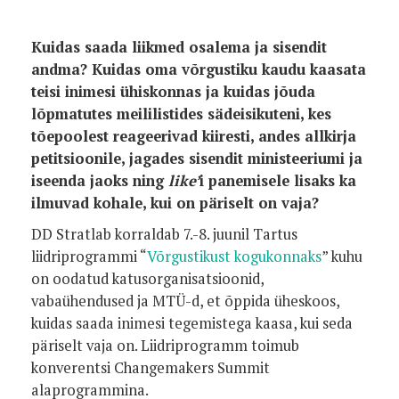
Kuidas saada liikmed osalema ja sisendit
andma? Kuidas oma võrgustiku kaudu kaasata
teisi inimesi ühiskonnas ja kuidas jõuda
lõpmatutes meililistides sädeisikuteni, kes
tõepoolest reageerivad kiiresti, andes allkirja
petitsioonile, jagades sisendit ministeeriumi ja
iseenda jaoks ning
like’
i panemisele lisaks ka
ilmuvad kohale, kui on päriselt on vaja?
DD Stratlab korraldab 7.-8. juunil Tartus
liidriprogrammi “
Võrgustikust kogukonnaks
” kuhu
on oodatud katusorganisatsioonid,
vabaühendused ja MTÜ-d, et õppida üheskoos,
kuidas saada inimesi tegemistega kaasa, kui seda
päriselt vaja on. Liidriprogramm toimub
konverentsi Changemakers Summit
alaprogrammina.