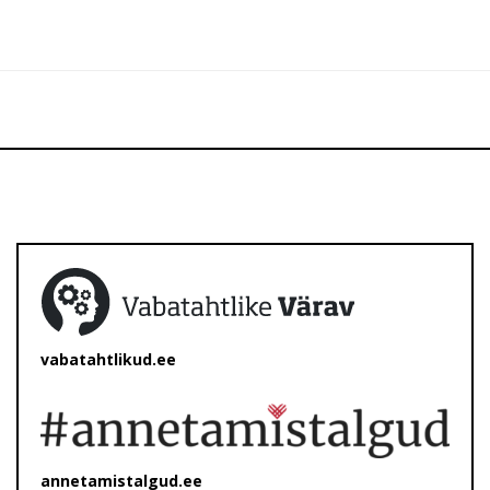
vabatahtlikud.ee
annetamistalgud.ee