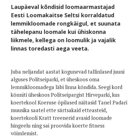
Laupäeval kõndisid loomaarmastajad
Eesti Loomakaitse Seltsi korraldatud
lemmikloomade rongkäigul, et suunata
tähelepanu loomale kui ühiskonna
liikmele, kellega on loomulik ja vajalik
linnas toredasti aega veeta.
Juba neljandat aastat kogunevad tallinlased juuni
alguses Politseiparki, et üheskoos oma
lemmikloomadega läbi linna kõndida. Seegi kord
kõnniti üheskoos Politseipargist Hirveparki, kus
koertekool Koeruse õpilased näitasid Tanel Padari
muusika saatel ette särtsakaid etteasteid,
koertekooli Kratt treenerid avasid loomade
hingeelu ning sai proovida koerte fitness
võimlemist.