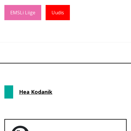
EMSLi Liige
Uudis
Hea Kodanik