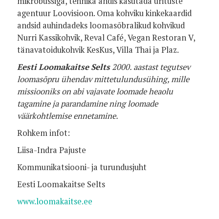
mikrobussiga, tehnika andis kasutada ürituste
agentuur Loovisioon. Oma kohviku kinkekaardid
andsid auhindadeks loomasõbralikud kohvikud
Nurri Kassikohvik, Reval Café, Vegan Restoran V,
tänavatoidukohvik KesKus, Villa Thai ja Plaz.
Eesti Loomakaitse Selts
2000. aastast tegutsev
loomasõpru ühendav mittetulundusühing, mille
missiooniks on abi vajavate loomade heaolu
tagamine ja parandamine ning loomade
väärkohtlemise ennetamine.
Rohkem infot:
Liisa-Indra Pajuste
Kommunikatsiooni- ja turundusjuht
Eesti Loomakaitse Selts
www.loomakaitse.ee