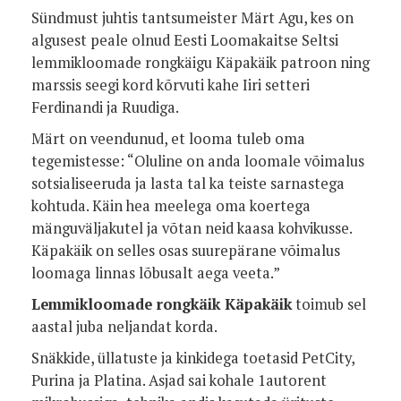
Sündmust juhtis tantsumeister Märt Agu, kes on
algusest peale olnud Eesti Loomakaitse Seltsi
lemmikloomade rongkäigu Käpakäik patroon ning
marssis seegi kord kõrvuti kahe Iiri setteri
Ferdinandi ja Ruudiga.
Märt on veendunud, et looma tuleb oma
tegemistesse: “Oluline on anda loomale võimalus
sotsialiseeruda ja lasta tal ka teiste sarnastega
kohtuda. Käin hea meelega oma koertega
mänguväljakutel ja võtan neid kaasa kohvikusse.
Käpakäik on selles osas suurepärane võimalus
loomaga linnas lõbusalt aega veeta
.”
Lemmikloomade rongkäik Käpakäik
toimub sel
aastal juba neljandat korda
.
Snäkkide, üllatuste ja kinkidega toetasid PetCity,
Purina ja Platina. Asjad sai kohale 1autorent