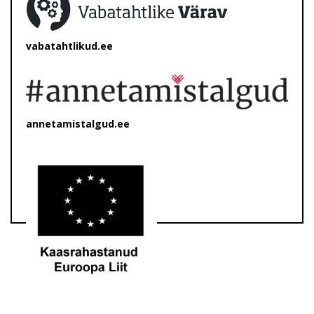
vabatahtlikud.ee
annetamistalgud.ee