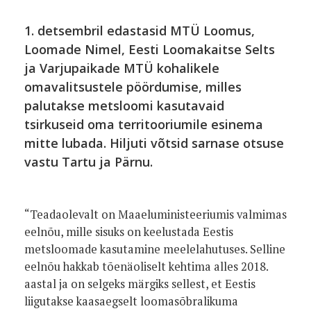
1. detsembril edastasid MTÜ Loomus,
Loomade Nimel, Eesti Loomakaitse Selts
ja Varjupaikade MTÜ kohalikele
omavalitsustele pöördumise, milles
palutakse metsloomi kasutavaid
tsirkuseid oma territooriumile esinema
mitte lubada. Hiljuti võtsid sarnase otsuse
vastu Tartu ja Pärnu.
“Teadaolevalt on Maaeluministeeriumis valmimas
eelnõu, mille sisuks on keelustada Eestis
metsloomade kasutamine meelelahutuses. Selline
eelnõu hakkab tõenäoliselt kehtima alles 2018.
aastal ja on selgeks märgiks sellest, et Eestis
liigutakse kaasaegselt loomasõbralikuma