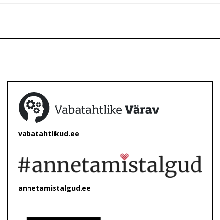
vabatahtlikud.ee
annetamistalgud.ee