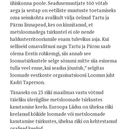
ühiskonna poole. Seadusemuutjate töö võtab
aega ja sestap on eetiliste muutuste toetamiseks
oma seisukohta avalikult välja öelnud Tartu ja
Pärnu linnapead, kes on kinnitanud, et
metsloomadega tsirkustel ei ole nende
haldusterritooriumile enam tulevikus asja. Kui
selliseid omavalitsusi nagu Tartu ja Pärnu saab
olema Eestis rohkemgi, siis annab see
loomatsirkustele selge sõnumi mitte siia esinema
tulla veel enne, kui seadus jõustub,” selgitas
loomade eestkoste organisatsiooni Loomus juht
Kadri Taperson.
Tänaseks on 23 riiki maailmas vastu võtnud
täieliku üleriigilise metsloomade tsirkustes
kasutamise keelu. Euroopa Liidus on üheksa riiki
keelanud kõikide loomade või metsloomade
kasutamise tsirkustes, üheksa riiki on kehtestanud
osalised keelud.