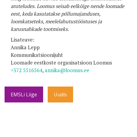
aruteludes. Loomus seisab eelkõige nende loomade
eest, keda kasutatakse põllumajanduses,
loomkatseteks, meelelahutustööstuses ja
karusnahkade tootmiseks.
Lisateave:
Annika Lepp
Kommunikatsioonijuht
Loomade eestkoste organisatsioon Loomus
+372 5516564
,
annika@loomus.ee
EMSLi Liige
Uudis