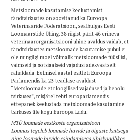
Metsloomade kasutamise keelustamist
rändtsirkustes on soovitanud ka Euroopa
Veterinaaride Föderatsioon, sealhulgas Eesti
Loomaarstide Ühing. 38 riigist pärit 46 erineva
veterinaarorganisatsiooni ühine avaldus väidab, et
rändtsirkustes metsloomade kasutamise puhul ei
ole mingilgi moel võimalik metsloomade füüsilisi,
vaimseid ja sotsiaalseid vajadusi adekvaatselt
rahuldada. Eelmisel aastal esitleti Euroopa
Parlamendis ka 23 teadlase avaldust
“Metsloomade etoloogilised vajadused ja heaolu
tsirkuses”, misjärel tehti europarlamendis
ettepanek keelustada metsloomade kasutamine
tsirkuses üle kogu Euroopa Liidu.
MTÜ loomade eestkoste organisatsioon
Loomus tegeleb loomade huvide ja õiguste kaitsega
ning loomade huvide esindamisega ühiskondlikes