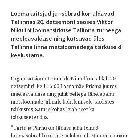
Loomakaitsjad ja -sõbrad korraldavad
Tallinnas 20. detsembril seoses Viktor
Nikulini loomatsirkuse Tallinna turneega
meeleavalduse ning kutsuvad üles
Tallinna linna metsloomadega tsirkuseid
keelustama.
Organisatsioon Loomade Nimel korraldab 20.
detsembril kell 16:00 Lasnamäe Prisma juures
meeleavalduse ning juhib sellega tähelepanu
metsloomade julmale kohtlemisele taolistes
tsirkustes. Samas kohas leiab aset ka
tsirkuseetendus.
“Tartu ja Pärnu on tänavu juba teinud
loomasõbraliku otsuse ja lubanud, et nemad enam