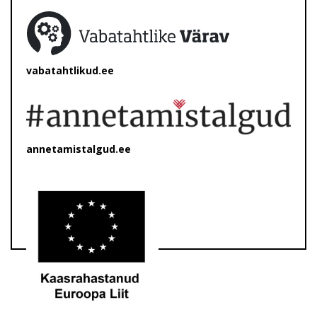
vabatahtlikud.ee
annetamistalgud.ee