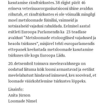
kasutamise rändtsirkustes. 38 riigist pärit 46
erineva veterinaarorganisatsiooni ühine avaldus
rõhutab, et rändtsirkustes ei ole võimalik mingilgi
moel metsloomade füüsilisi, vaimseid ja
sotsiaalseid vajadusi rahuldada. Eelmisel aastal
esitleti Euroopa Parlamendis ka 23 teadlase
avaldust “Metsloomade etoloogilised vajadused ja
heaolu tsirkuses”, misjärel tehti europarlamendis
ettepanek keelustada metsloomade kasutamine
tsirkuses üle kogu Euroopa Liidu.
20. detsembril toimuva meeleavaldusega on
oodatud liituma kõik loomi armastavad ja eetilist
meelelahutust hindavad inimesed, kes soovivad, et
loomade väärkohtlemine tsirkustes lõppeks.
Lisainfo:
Anita Jürson
Loomade Nimel