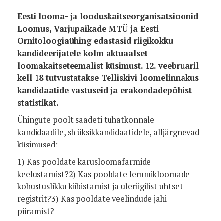
Eesti looma- ja looduskaitseorganisatsioonid
Loomus, Varjupaikade MTÜ ja Eesti
Ornitoloogiaühing edastasid riigikokku
kandideerijatele kolm aktuaalset
loomakaitseteemalist küsimust. 12. veebruaril
kell 18 tutvustatakse Telliskivi loomelinnakus
kandidaatide vastuseid ja erakondadepõhist
statistikat.
Ühingute poolt saadeti tuhatkonnale
kandidaadile, sh üksikkandidaatidele, alljärgnevad
küsimused:
1) Kas pooldate karusloomafarmide
keelustamist?2) Kas pooldate lemmikloomade
kohustuslikku kiibistamist ja üleriigilist ühtset
registrit?3) Kas pooldate veelindude jahi
piiramist?