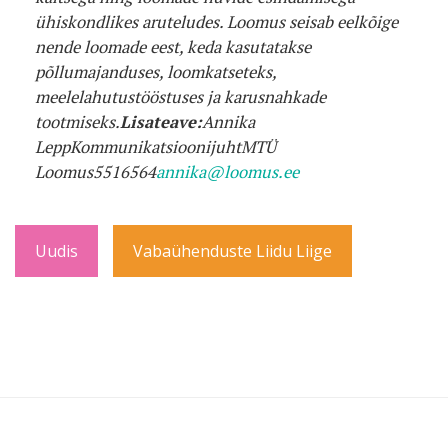
ühiskondlikes aruteludes. Loomus seisab eelkõige
nende loomade eest, keda kasutatakse
põllumajanduses, loomkatseteks,
meelelahutustööstuses ja karusnahkade
tootmiseks.
Lisateave:
Annika
Lepp
Kommunikatsioonijuht
MTÜ
Loomus
5516564
annika@loomus.ee
Uudis
Vabaühenduste Liidu Liige