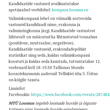
Kandidaatide vastused avalikustatakse
spetsiaalsel veebilehel:
kompass.loomus.ee
Valimiskompassi lehel on võimalik sorteerida
vastuseid kandidaadi nime, erakonna ja
valimisringkonna järgi. Kandidaatide vastustest
lähtuvalt on määratud ka lihtsustatud tonaalsus
(positiivne, neutraalne, negatiivne).
Kandidaatide vastuseid, erakondadepõhist
statistikat ning seda, kuidas valimiskompassi
koostati ja kuidas seda kasutada, tutvustatakse 12.
veebruaril kell 18-19.30 Tallinnas Mondo
koosolekuruumis aadressil Telliskivi 60a/5. Üritus
on kõigile tasuta.
Lisainfot
Facebookis:
https://www.facebook.com/events/287484
MTÜ Loomus
tegeleb loomade huvide ja õiguste
kaitsega ning loomade huvide esindamisega