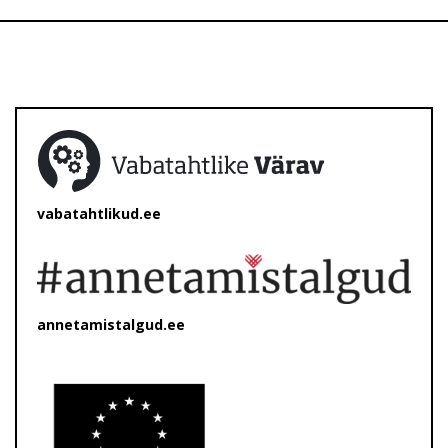
vabatahtlikud.ee
annetamistalgud.ee