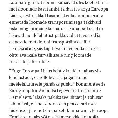
Loomaorganisatsioonid kutsuvad üles keelustama
metsloomade kasutamist tsirkustes kogu Euroopa
Liidus, sest riiklikul tasandil keelustamine ei aita
ennetada loomade transportimisega tekkivaid
riske ning loomade kurnatust. Kuna tsirkused on
liikuvad meelelahutust pakkuvad ettevõtted ja
esinevaid metsloomi transporditakse üle
liikmesriikide, siis kujutavad need endast tõsist
ohtu avalikule turvalisusele ning loomade
tervisele ja heaolule.
“Kogu Euroopa Liidus kehtiv keeld on ainus viis
kindlustada, et sellele ajale jalgu jäänud
meelelahutusele pandaks punkt,” kommenteeris
Eurogroup for Animalsi tegevdirektor Reineke
Hameleers. “Lisaks pakuks see ühtset ja tõhusat
lahendust, et metsloomad ei peaks tsirkuses
füüsiliselt ja emotsionaalselt kannatama. Euroopa
Komisjon peaks võtma liikmesriikide kodanike