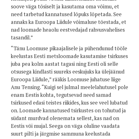
soove väga tõsiselt ja kasutama oma võimu, et
need tarbetud kannatused lõpuks lõpetada. See
annaks ka Euroopa Liidule võimaluse tõestada, et
nad loomade heaolu eestvedajad rahvusvahelises
tasandil.”
“Tänu Loomuse pikaajalisele ja pühendunud tööle
keelustas Eesti metsloomade kasutamise tsirkuses
juba pea kolm aastat tagasi ning Eesti oli selle
otsusega kindlasti suureks eeskujuks ka ülejäänud
Euroopa Liidule,” rääkis Loomuse juhatuse liige
Anu Tensing. “Kuigi sel julmal meelelahutusel pole
enam Eestis kohta, tegutsevad need samad
tsirkused edasi teistes riikides, kus see veel lubatud
on. Loomade kannatused tsirkustes on tohutud ja
südant murdvad olenemata sellest, kas nad on
Eestis või mujal. Seega on väga oluline vaadata
suurt pilti ja järgmise sammuna keelustada