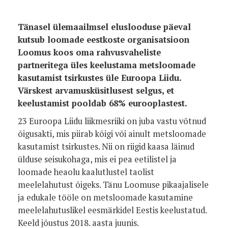
Tänasel ülemaailmsel eluslooduse päeval
kutsub loomade eestkoste organisatsioon
Loomus koos oma rahvusvaheliste
partneritega üles keelustama metsloomade
kasutamist tsirkustes üle Euroopa Liidu.
Värskest arvamusküsitlusest selgus, et
keelustamist pooldab 68% eurooplastest.
23 Euroopa Liidu liikmesriiki on juba vastu võtnud
õigusakti, mis piirab kõigi või ainult metsloomade
kasutamist tsirkustes. Nii on riigid kaasa läinud
ülduse seisukohaga, mis ei pea eetilistel ja
loomade heaolu kaalutlustel taolist
meelelahutust õigeks. Tänu Loomuse pikaajalisele
ja edukale tööle on metsloomade kasutamine
meelelahutuslikel eesmärkidel Eestis keelustatud.
Keeld jõustus 2018. aasta juunis.