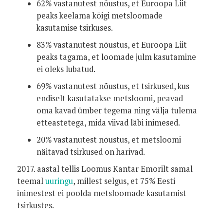
62% vastanutest nõustus, et Euroopa Liit
peaks keelama kõigi metsloomade
kasutamise tsirkuses.
83% vastanutest nõustus, et Euroopa Liit
peaks tagama, et loomade julm kasutamine
ei oleks lubatud.
69% vastanutest nõustus, et tsirkused, kus
endiselt kasutatakse metsloomi, peavad
oma kavad ümber tegema ning välja tulema
etteastetega, mida viivad läbi inimesed.
20% vastanutest nõustus, et metsloomi
näitavad tsirkused on harivad.
2017. aastal tellis Loomus Kantar Emorilt samal
teemal
uuringu
, millest selgus, et 75% Eesti
inimestest ei poolda metsloomade kasutamist
tsirkustes.