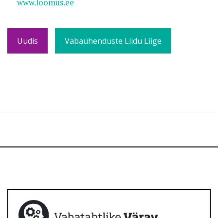
www.loomus.ee
Uudis
Vabaühenduste Liidu Liige