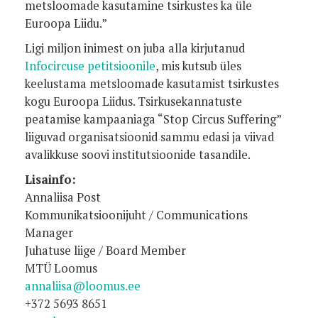
metsloomade kasutamine tsirkustes ka üle
Euroopa Liidu.”
Ligi miljon inimest on juba alla kirjutanud
Infocircuse petitsioonile
, mis kutsub üles
keelustama metsloomade kasutamist tsirkustes
kogu Euroopa Liidus. Tsirkusekannatuste
peatamise kampaaniaga “Stop Circus Suffering”
liiguvad organisatsioonid sammu edasi ja viivad
avalikkuse soovi institutsioonide tasandile.
Lisainfo:
Annaliisa Post
Kommunikatsioonijuht / Communications
Manager
Juhatuse liige / Board Member
MTÜ Loomus
annaliisa@loomus.ee
+372 5693 8651