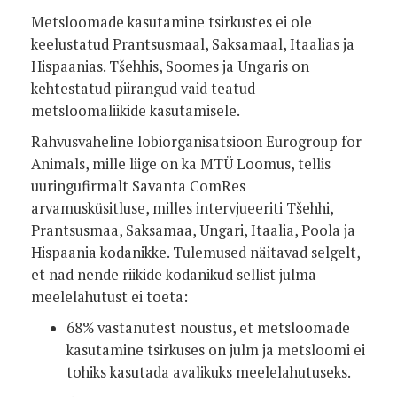
Metsloomade kasutamine tsirkustes ei ole
keelustatud Prantsusmaal, Saksamaal, Itaalias ja
Hispaanias. Tšehhis, Soomes ja Ungaris on
kehtestatud piirangud vaid teatud
metsloomaliikide kasutamisele.
Rahvusvaheline lobiorganisatsioon Eurogroup for
Animals, mille liige on ka MTÜ Loomus, tellis
uuringufirmalt Savanta ComRes
arvamusküsitluse, milles intervjueeriti Tšehhi,
Prantsusmaa, Saksamaa, Ungari, Itaalia, Poola ja
Hispaania kodanikke. Tulemused näitavad selgelt,
et nad nende riikide kodanikud sellist julma
meelelahutust ei toeta:
68% vastanutest nõustus, et metsloomade
kasutamine tsirkuses on julm ja metsloomi ei
tohiks kasutada avalikuks meelelahutuseks.