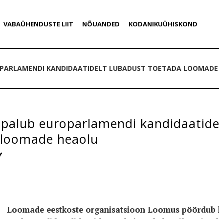
VABAÜHENDUSTE LIIT
NÕUANDED
KODANIKUÜHISKOND
PARLAMENDI KANDIDAATIDELT LUBADUST TOETADA LOOMADE
palub europarlamendi kandidaatide
 loomade heaolu
Loomade eestkoste organisatsioon Loomus pöördub k