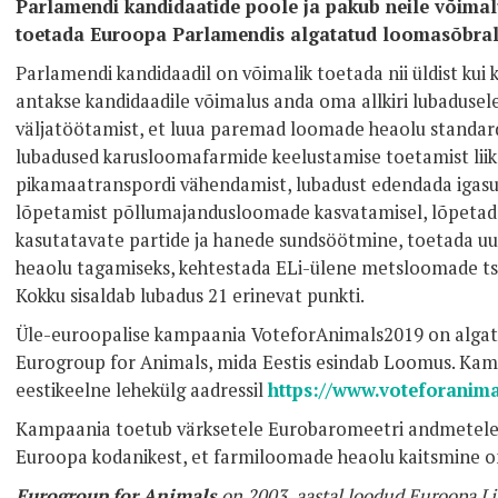
Parlamendi kandidaatide poole ja pakub neile võimalu
toetada Euroopa Parlamendis algatatud loomasõbralik
Parlamendi kandidaadil on võimalik toetada nii üldist kui ka
antakse kandidaadile võimalus anda oma allkiri lubadusele
väljatöötamist, et luua paremad loomade heaolu standar
lubadused karusloomafarmide keelustamise toetamist liik
pikamaatranspordi vähendamist, lubadust edendada igasug
lõpetamist põllumajandusloomade kasvatamisel, lõpetada
kasutatavate partide ja hanede sundsöötmine, toetada uut
heaolu tagamiseks, kehtestada ELi-ülene metsloomade tsi
Kokku sisaldab lubadus 21 erinevat punkti.
Üle-euroopalise kampaania VoteforAnimals2019 on algata
Eurogroup for Animals, mida Eestis esindab Loomus. Kam
eestikeelne lehekülg aadressil
https://www.voteforanima
Kampaania toetub värksetele Eurobaromeetri andmetele,
Euroopa kodanikest, et farmiloomade heaolu kaitsmine on
Eurogroup for Animals
on 2003. aastal loodud Euroopa Li