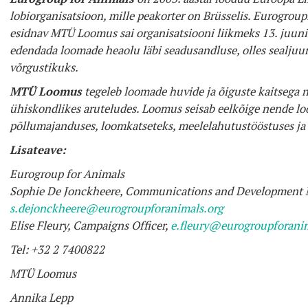
lobiorganisatsioon, mille peakorter on Brüsselis. Eurogroupis
esidnav MTÜ Loomus sai organisatsiooni liikmeks 13. juuni
edendada loomade heaolu läbi seadusandluse, olles sealjuu
võrgustikuks.
MTÜ Loomus
tegeleb loomade huvide ja õiguste kaitsega
ühiskondlikes aruteludes. Loomus seisab eelkõige nende lo
põllumajanduses, loomkatseteks, meelelahutustööstuses ja
Lisateave:
Eurogroup for Animals
Sophie De Jonckheere, Communications and Development
s.dejonckheere@eurogroupforanimals.org
Elise Fleury, Campaigns Officer,
e.fleury@eurogroupforanim
Tel: +32 2 7400822
MTÜ Loomus
Annika Lepp