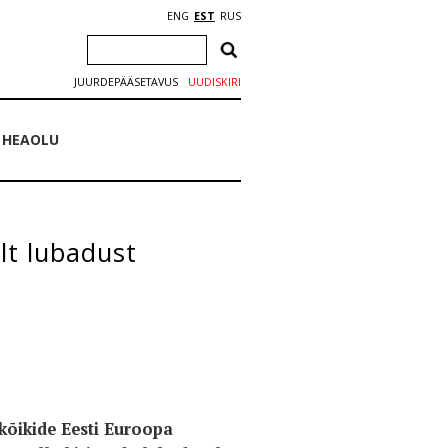
ENG
EST
RUS
JUURDEPÄÄSETAVUS
UUDISKIRI
 HEAOLU
lt lubadust
õikide Eesti Euroopa