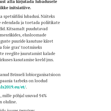
st alla kirjutada lubadusele
ke initsiatiive.
 spetsiifilisi lubadusi. Näiteks
 edendada ja toetada poliitikate
did. Kitsamalt puudutavad
mesriikides, elusloomade
uste puuride kasutuse kiiret
 foie gras’ tootmiseks
e reeglite juurutamist kalade
rkuses kasutamise keeld jms.
nud Brüsseli lobiorganisatsioon
paania tarbeks on loodud
ls2019.eu/et/
.
 mille põhjal usuvad 94%
 oluline.
idu juures tegutsev