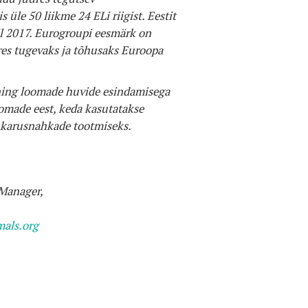
 üle 50 liikme 24 ELi riigist. Eestit
l 2017. Eurogroupi eesmärk on
res tugevaks ja tõhusaks Euroopa
 ning loomade huvide esindamisega
omade eest, keda kasutatakse
 karusnahkade tootmiseks.
 Manager,
als.org