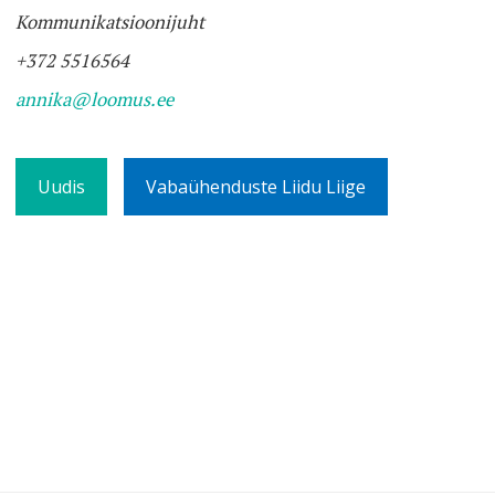
Kommunikatsioonijuht
+372 5516564
annika@loomus.ee
Uudis
Vabaühenduste Liidu Liige