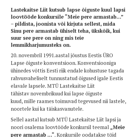
Lastekaitse Liit kutsub lapse õiguste kuul lapsi
loovtööde konkursile “Meie pere armastab…”
– pildista, joonista või kirjuta sellest, mida
Sinu pere armastab ühiselt teha, ükskõik, kui
suur see pere on ning mis teie
lemmikharjumusteks on.
20. novembril 1991.aastal jõustus Eestis ÜRO
Lapse õiguste konventsioon. Konventsiooniga
ühinedes võttis Eesti riik endale kohustuse tagada
rahvusvaheliselt tunnustatud õigused igale Eestis
elavale lapsele. MTÜ Lastekaitse Liit
tähistav novembrikuud kui lapse õiguste
kuud, mille raames toimuvad tegevused nii lastele,
noortele kui ka täiskasvanutele.
Sellel aastal kutsub MTÜ Lastekaitse Liit lapsi ja
noori osalema loovtööde konkursil teemal
„Meie
pere armastab …“
. Konkursile oodatakse töid