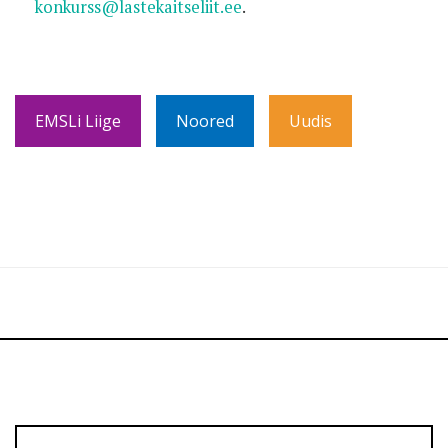
konkurss@lastekaitseliit.ee
.
EMSLi Liige
Noored
Uudis