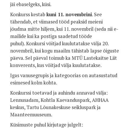
jäi ebaselgeks, küsi.
Konkurss kestab
kuni 11. novembrini
. See
tähendab, et viimased tööd peaksid meieni
jõudma mitte hiljem, kui 11. novembril (seda nii e-
mailide kui ka postiga saadetud tööde
puhul). Konkursi võitjad kuulutatakse välja 20.
novembril, kui kogu maailm tähistab lapse õiguste
päeva. Sel päeval toimub ka MTÜ Lastekaitse Liit
konverents, kus võitjad välja kuulutatakse.
Igas vanusegrupis ja kategoorias on autasustatud
esimesed kolm kohta.
Konkurssi toetavad ja auhindu annavad välja:
Lennusadam, Kohtla Kaevanduspark, AHHAA
keskus, Tartu Lõunakeskuse seikluspark ja
Maanteemuuseum.
Küsimuste puhul kirjutage julgelt: