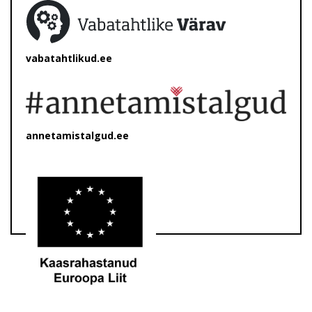
vabatahtlikud.ee
annetamistalgud.ee