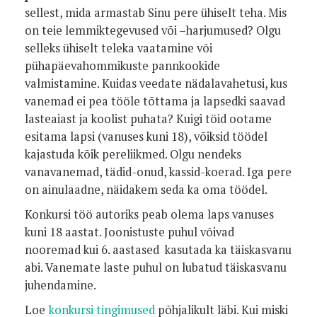
sellest, mida armastab Sinu pere ühiselt teha. Mis
on teie lemmiktegevused või –harjumused? Olgu
selleks ühiselt teleka vaatamine või
pühapäevahommikuste pannkookide
valmistamine. Kuidas veedate nädalavahetusi, kus
vanemad ei pea tööle tõttama ja lapsedki saavad
lasteaiast ja koolist puhata? Kuigi töid ootame
esitama lapsi (vanuses kuni 18), võiksid töödel
kajastuda kõik pereliikmed. Olgu nendeks
vanavanemad, tädid-onud, kassid-koerad. Iga pere
on ainulaadne, näidakem seda ka oma töödel.
Konkursi töö autoriks peab olema laps vanuses
kuni 18 aastat. Joonistuste puhul võivad
nooremad kui 6. aastased kasutada ka täiskasvanu
abi. Vanemate laste puhul on lubatud täiskasvanu
juhendamine.
Loe
konkursi tingimused
põhjalikult läbi. Kui miski