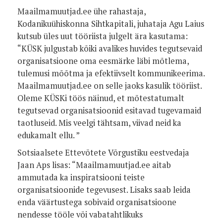
Maailmamuutjad.ee ühe rahastaja,
Kodanikuühiskonna Sihtkapitali, juhataja Agu Laius
kutsub üles uut tööriista julgelt ära kasutama:
“KÜSK julgustab kõiki avalikes huvides tegutsevaid
organisatsioone oma eesmärke läbi mõtlema,
tulemusi mõõtma ja efektiivselt kommunikeerima.
Maailmamuutjad.ee on selle jaoks kasulik tööriist.
Oleme KÜSKi töös näinud, et mõtestatumalt
tegutsevad organisatsioonid esitavad tugevamaid
taotluseid. Mis veelgi tähtsam, viivad neid ka
edukamalt ellu. ”
Sotsiaalsete Ettevõtete Võrgustiku eestvedaja
Jaan Aps lisas: “Maailmamuutjad.ee aitab
ammutada ka inspiratsiooni teiste
organisatsioonide tegevusest. Lisaks saab leida
enda väärtustega sobivaid organisatsioone
nendesse tööle või vabatahtlikuks