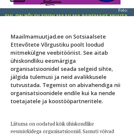
Foto:
Maailmamuutjad.ee on Sotsiaalsete
Ettevõtete Võrgustiku poolt loodud
mitmekülgne veebitööriist. See aitab
ühiskondliku eesmärgiga
organisatsioonidel seada selgeid sihte,
jälgida tulemusi ja neid avalikkusele
tutvustada. Tegemist on abivahendiga nii
organisatsioonidele endile kui ka nende
toetajatele ja koostööpartneritele.
Liituma on oodatud kõik ühiskondlike
eesmärkidega organisatsioonid. Samuti võivad