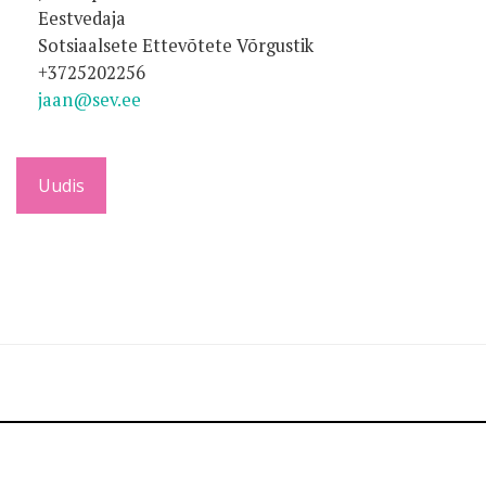
Eestvedaja
Sotsiaalsete Ettevõtete Võrgustik
+3725202256
jaan@sev.ee
Uudis