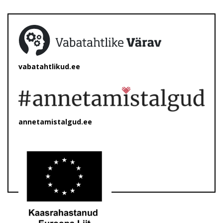
vabatahtlikud.ee
annetamistalgud.ee