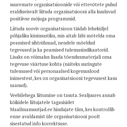
suuremate organisatsioonide või ettevõtete puhul
eraldiseisvalt liituda organisatsiooni alla kuuluvad
positiivse mõjuga programmid.
Liituda sooviv organisatsioon täidab leheküljel
põhjaliku küsimustiku, mis aitab läbi mõtelda oma
peamised sihtrühmad, nendele mõeldud
tegevused ja ka peamised tulemusindikaatorid.
Lisaks on võimalus lisada tõendusmaterjali oma
tegevuse väärtuse kohta (näiteks uuringute
tulemused või personaalsed kogemuslood
inimestest, kes on organisatsiooni tegevusest kasu
saanud).
Veebilehega liitumine on tasuta. Sealjuures annab
kõikidele liitujatele tagasisidet
Maailmamuutjad.ee hindajate tiim, kes kontrollib
enne avaldamist üle organisatsiooni poolt
sisestatud info korrektsuse.