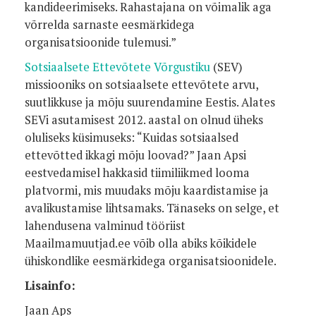
kandideerimiseks. Rahastajana on võimalik aga
võrrelda sarnaste eesmärkidega
organisatsioonide tulemusi.”
Sotsiaalsete Ettevõtete Võrgustiku
(SEV)
missiooniks on sotsiaalsete ettevõtete arvu,
suutlikkuse ja mõju suurendamine Eestis. Alates
SEVi asutamisest 2012. aastal on olnud üheks
oluliseks küsimuseks: “Kuidas sotsiaalsed
ettevõtted ikkagi mõju loovad?” Jaan Apsi
eestvedamisel hakkasid tiimiliikmed looma
platvormi, mis muudaks mõju kaardistamise ja
avalikustamise lihtsamaks. Tänaseks on selge, et
lahendusena valminud tööriist
Maailmamuutjad.ee võib olla abiks kõikidele
ühiskondlike eesmärkidega organisatsioonidele.
Lisainfo:
Jaan Aps