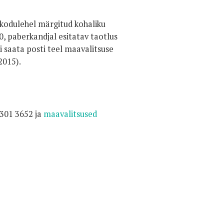
e kodulehel märgitud kohaliku
, paberkandjal esitatav taotlus
õi saata posti teel maavalitsuse
2015).
 5301 3652
ja
maavalitsused