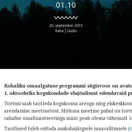
01.10
20. september 2015
Raha
Uudis
Kohaliku omaalgatuse programmi sügisvoor on avatu
1. oktoobriks kogukondade elujõulisust edendavaid pr
Toetusi saab taotleda kogukonna arengu ning elukeskko
arendamise meetmetest. Mõlema meetme puhul on toetu
rahalise omafinantseeringu määr peab olema vähemalt 1
Taotlused tuleb esitada asukohajärgsele maavalitsusele (