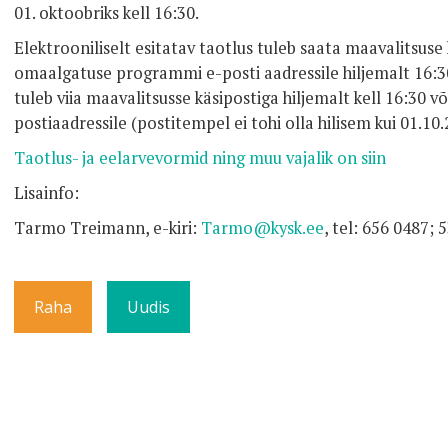
01. oktoobriks kell 16:30.
Elektrooniliselt esitatav taotlus tuleb saata maavalitsus
omaalgatuse programmi e-posti aadressile hiljemalt 16:30
tuleb viia maavalitsusse käsipostiga hiljemalt kell 16:30 v
postiaadressile (postitempel ei tohi olla hilisem kui 01.10.
Taotlus- ja eelarvevormid ning muu vajalik on siin
Lisainfo:
Tarmo Treimann, e-kiri:
Tarmo@kysk.ee
, tel: 656 0487;
Raha
Uudis