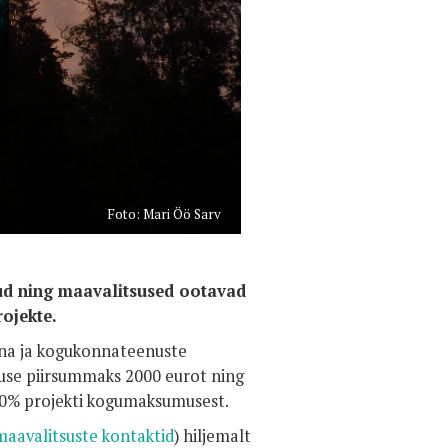
Foto: Mari Öö Sarv
d ning maavalitsused ootavad
ojekte.
nna ja kogukonnateenuste
se piirsummaks 2000 eurot ning
0% projekti kogumaksumusest.
maavalitsuste kontaktid
) hiljemalt