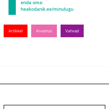
enda oma:
heakodanik.ee/minulugu
Artikkel
Arvamus
Vahvad