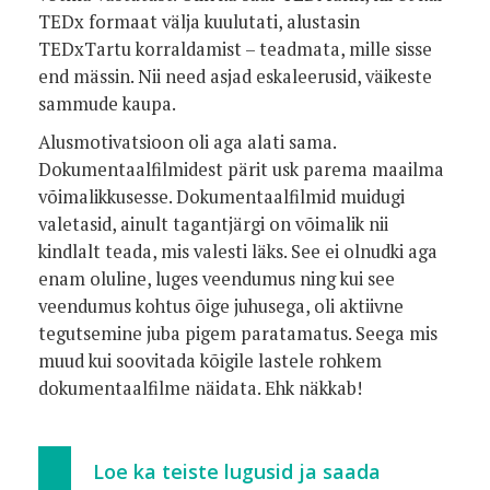
TEDx formaat välja kuulutati, alustasin
TEDxTartu korraldamist – teadmata, mille sisse
end mässin. Nii need asjad eskaleerusid, väikeste
sammude kaupa.
Alusmotivatsioon oli aga alati sama.
Dokumentaalfilmidest pärit usk parema maailma
võimalikkusesse. Dokumentaalfilmid muidugi
valetasid, ainult tagantjärgi on võimalik nii
kindlalt teada, mis valesti läks. See ei olnudki aga
enam oluline, luges veendumus ning kui see
veendumus kohtus õige juhusega, oli aktiivne
tegutsemine juba pigem paratamatus. Seega mis
muud kui soovitada kõigile lastele rohkem
dokumentaalfilme näidata. Ehk näkkab!
Loe ka teiste lugusid ja saada