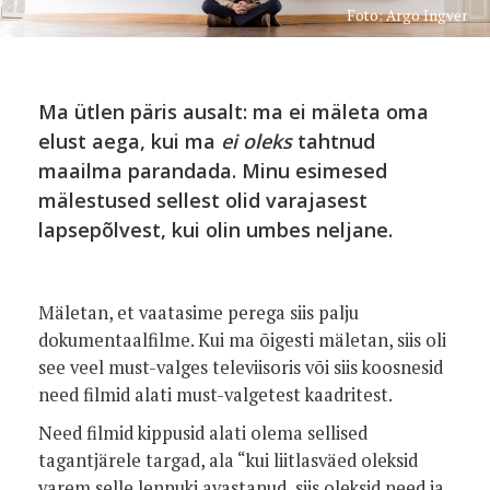
Foto: Argo Ingver
Ma ütlen päris ausalt: ma ei mäleta oma
elust aega, kui ma
ei oleks
tahtnud
maailma parandada. Minu esimesed
mälestused sellest olid varajasest
lapsepõlvest, kui olin umbes neljane.
Mäletan, et vaatasime perega siis palju
dokumentaalfilme. Kui ma õigesti mäletan, siis oli
see veel must-valges televiisoris või siis koosnesid
need filmid alati must-valgetest kaadritest.
Need filmid kippusid alati olema sellised
tagantjärele targad, ala “kui liitlasväed oleksid
varem selle lennuki avastanud, siis oleksid need ja