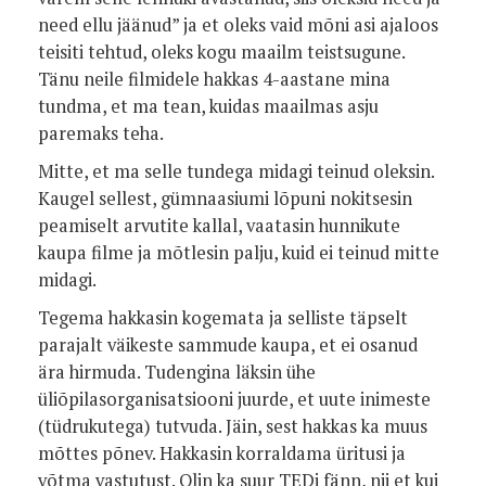
need ellu jäänud” ja et oleks vaid mõni asi ajaloos
teisiti tehtud, oleks kogu maailm teistsugune.
Tänu neile filmidele hakkas 4-aastane mina
tundma, et ma tean, kuidas maailmas asju
paremaks teha.
Mitte, et ma selle tundega midagi teinud oleksin.
Kaugel sellest, gümnaasiumi lõpuni nokitsesin
peamiselt arvutite kallal, vaatasin hunnikute
kaupa filme ja mõtlesin palju, kuid ei teinud mitte
midagi.
Tegema hakkasin kogemata ja selliste täpselt
parajalt väikeste sammude kaupa, et ei osanud
ära hirmuda. Tudengina läksin ühe
üliõpilasorganisatsiooni juurde, et uute inimeste
(tüdrukutega) tutvuda. Jäin, sest hakkas ka muus
mõttes põnev. Hakkasin korraldama üritusi ja
võtma vastutust. Olin ka suur TEDi fänn, nii et kui