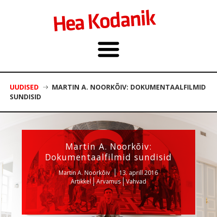
UUDISED
MARTIN A. NOORKÕIV: DOKUMENTAALFILMID
SUNDISID
Martin A. Noorkõiv:
Dokumentaalfilmid sundisid
Martin A. Noorkõiv
13. aprill 2016
Artikkel
Arvamus
Vahvad