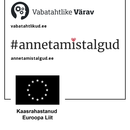
vabatahtlikud.ee
annetamistalgud.ee