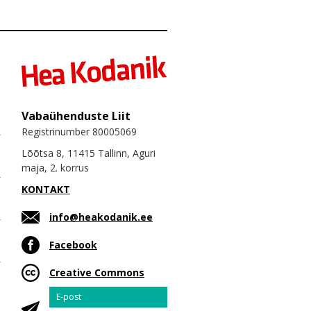
Vabaühenduste Liit
Registrinumber 80005069
Lõõtsa 8, 11415 Tallinn, Aguri
maja, 2. korrus
KONTAKT
info@heakodanik.ee
Facebook
Creative Commons
Email