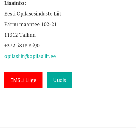
Lisainfo:
​Eesti Õpilasesinduste Liit
Pärnu maantee 102-21
11312 Tallinn
+372
5818 8590
opilasliit@opilasliit.ee
EMSLi Liige
Uudis