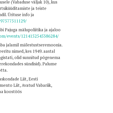
usele (Vabaduse väljak 10), kus
tsiküüditamiste ja teiste
il. Ürituse info ja
297577511129/
bi Pajuga mälupoliitika ja ajaloo
com/events/1214152545386284/
mba jalamil mälestustseremoonia.
eritu nimed, kes 1949. aastal
ngistati, olid sunnitud põgenema
perekondades sündisid). Palume
õtta.
askondade Liit, Eesti
mento Liit, Avatud Vabariik,
maa koostöös