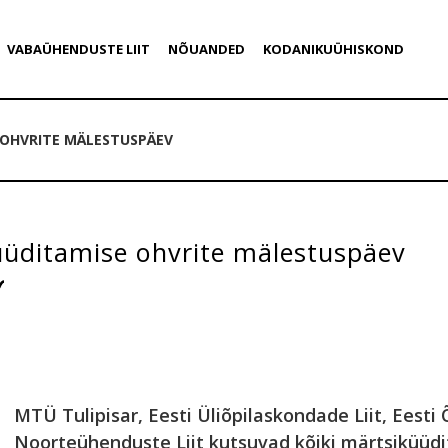
VABAÜHENDUSTE LIIT
NÕUANDED
KODANIKUÜHISKOND
 OHVRITE MÄLESTUSPÄEV
üüditamise ohvrite mälestuspäev
MTÜ Tulipisar, Eesti Üliõpilaskondade Liit, Eesti Õ
Noorteühenduste Liit kutsuvad kõiki märtsiküüdi