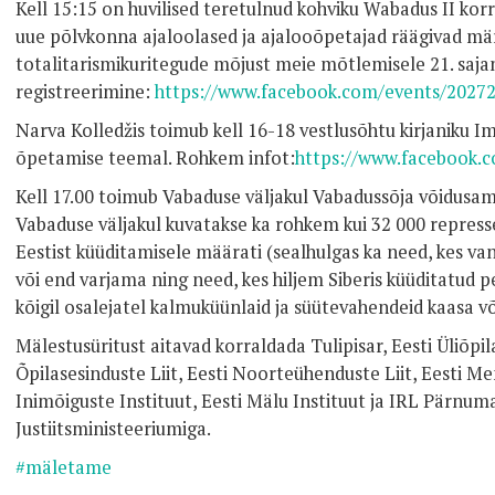
Kell 15:15 on huvilised teretulnud kohviku Wabadus II korr
uue põlvkonna ajaloolased ja ajalooõpetajad räägivad mär
totalitarismikuritegude mõjust meie mõtlemisele 21. sajand
registreerimine:
https://www.facebook.com/events/2027
Narva Kolledžis toimub kell 16-18 vestlusõhtu kirjaniku Im
õpetamise teemal. Rohkem infot:
https://www.facebook.
Kell 17.00 toimub Vabaduse väljakul Vabadussõja võidusa
Vabaduse väljakul kuvatakse ka rohkem kui 32 000 represse
Eestist küüditamisele määrati (sealhulgas ka need, kes va
või end varjama ning need, kes hiljem Siberis küüditatud 
kõigil osalejatel kalmuküünlaid ja süütevahendeid kaasa v
Mälestusüritust aitavad korraldada Tulipisar, Eesti Üliõpil
Õpilasesinduste Liit, Eesti Noorteühenduste Liit, Eesti Me
Inimõiguste Instituut, Eesti Mälu Instituut ja IRL Pärnu
Justiitsministeeriumiga.
#mäletame