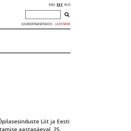
ENG
EST
RUS
JUURDEPÄÄSETAVUS
UUDISKIRI
pilasesinduste Liit ja Eesti
tamise aastapäeval, 25.