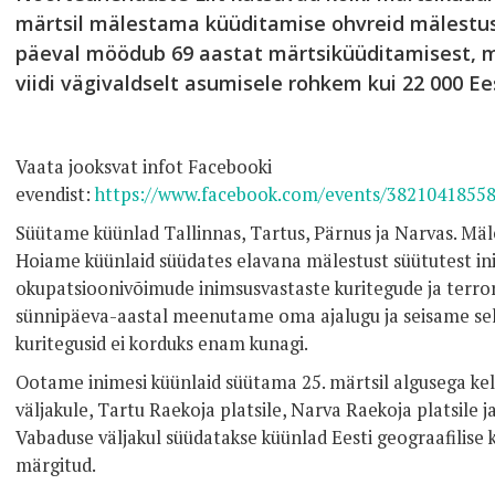
märtsil mälestama küüditamise ohvreid mälestu
päeval möödub 69 aastat märtsiküüditamisest, m
viidi vägivaldselt asumisele rohkem kui 22 000 Ees
Vaata jooksvat infot Facebooki
evendist:
https://www.facebook.com/events/3821041855
Süütame küünlad Tallinnas, Tartus, Pärnus ja Narvas. Mäle
Hoiame küünlaid süüdates elavana mälestust süütutest in
okupatsioonivõimude inimsusvastaste kuritegude ja terrori 
sünnipäeva-aastal meenutame oma ajalugu ja seisame sell
kuritegusid ei korduks enam kunagi.
Ootame inimesi küünlaid süütama 25. märtsil algusega kel
väljakule, Tartu Raekoja platsile, Narva Raekoja platsile ja
Vabaduse väljakul süüdatakse küünlad Eesti geograafilise 
märgitud.