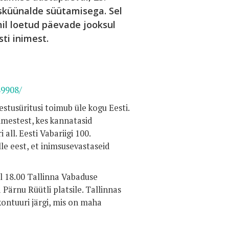
sküünalde süütamisega. Sel
il loetud päevade jooksul
ti inimest.
89908/
stusüritusi toimub üle kogu Eesti.
imestest, kes kannatasid
all. Eesti Vabariigi 100.
e eest, et inimsusevastaseid
l 18.00 Tallinna Vabaduse
 Pärnu Rüütli platsile. Tallinnas
kontuuri järgi, mis on maha