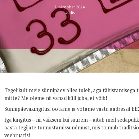
7. oktoober 2024
Uudis
Tegelikult meie sünnipäev alles tuleb, aga tähistamisega t
mitte? Me oleme nii vanad küll juba, et võib!
Sünnipäevakingitusi ootame ja võtame vastu aadressil 
Iga kingitus – nii väiksem kui suurem – aitab meil sedapu
aasta tegijate tunnustamissündmust, mis toimub traditsioon
veebruaris!