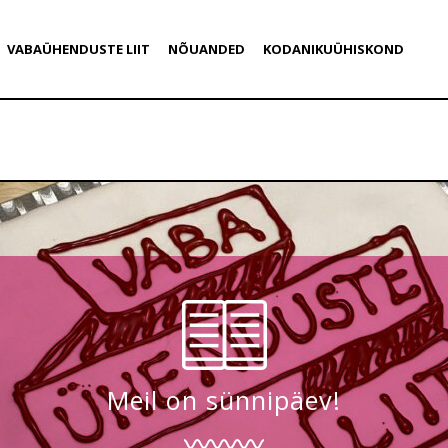
VABAÜHENDUSTE LIIT
NÕUANDED
KODANIKUÜHISKOND
Meil on sünnipäev!