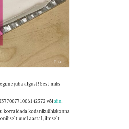
Foto:
egime juba algust! Sest miks
EE237700771006142372 või
siin
.
hku korraldada kodanikuühiskonna
iliselt uuel aastal, ilmselt