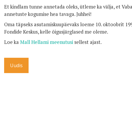
Et kindlam tunne annetada oleks, ütleme ka välja, et Vaba
annetuste kogumise hea tavaga. Juhhei!
Oma täpseks asutamiskuupäevaks loeme 10. oktoobrit 1991.
Fondide Keskus, kelle õigusjärglased me oleme.
Loe ka
Mall Hellami meenutusi
sellest ajast.
Uudis