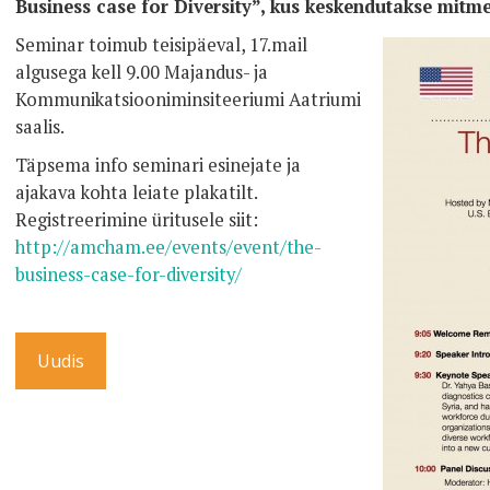
Business case for Diversity”, kus keskendutakse mitme
Seminar toimub teisipäeval, 17.mail
algusega kell 9.00 Majandus- ja
Kommunikatsiooniminsiteeriumi Aatriumi
saalis.
Täpsema info seminari esinejate ja
ajakava kohta leiate plakatilt.
Registreerimine üritusele siit:
http://amcham.ee/events/event/the-
business-case-for-diversity/
Uudis