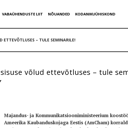
VABAÜHENDUSTE LIIT
NÕUANDED
KODANIKUÜHISKOND
D ETTEVÕTLUSES – TULE SEMINARILE!
isuse võlud ettevõtluses – tule sem
Majandus- ja Kommunikatsiooniministeerium koostöö
Ameerika Kaubanduskojaga Eestis (AmCham) korrald