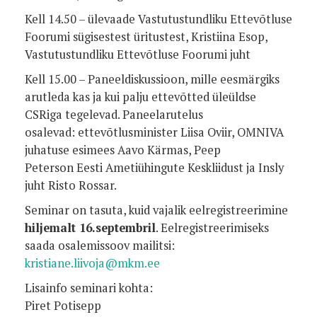
Kell 14.50 – ülevaade Vastutustundliku Ettevõtluse
Foorumi sügisestest üritustest, Kristiina Esop,
Vastutustundliku Ettevõtluse Foorumi juht
Kell 15.00 – Paneeldiskussioon, mille eesmärgiks
arutleda kas ja kui palju ettevõtted üleüldse
CSRiga tegelevad.
Paneelarutelus
osalevad:
ettevõtlusminister Liisa Oviir,
OMNIVA
juhatuse esimees Aavo Kärmas,
Peep
Peterson Eesti Ametiühingute Keskliidust ja
Insly
juht Risto Rossar.
Seminar on tasuta, kuid vajalik eelregistreerimine
hiljemalt 16.septembril
. Eelregistreerimiseks
saada osalemissoov mailitsi:
kristiane.liivoja@mkm.ee
Lisainfo seminari kohta:
Piret Potisepp