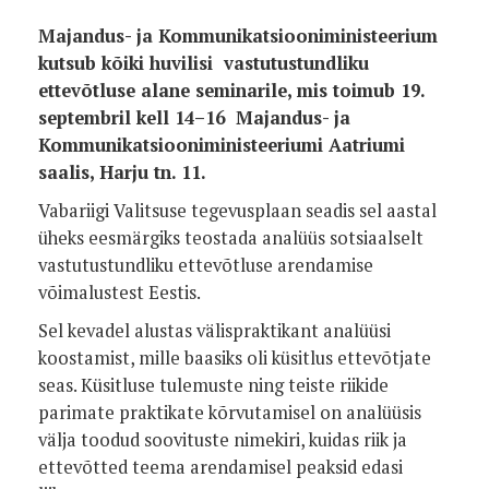
Majandus- ja Kommunikatsiooniministeerium
kutsub kõiki huvilisi
v
astutustundliku
ettevõtluse alane seminarile, mis toimub
19.
septembril kell 14–16
Majandus- ja
Kommunikatsiooniministeeriumi
Aatriumi
saalis, Harju tn. 11.
Vabariigi Valitsuse tegevusplaan seadis sel aastal
üheks eesmärgiks teostada analüüs sotsiaalselt
vastutustundliku ettevõtluse arendamise
võimalustest Eestis.
Sel kevadel alustas välispraktikant analüüsi
koostamist, mille baasiks oli küsitlus ettevõtjate
seas. Küsitluse tulemuste ning teiste riikide
parimate praktikate kõrvutamisel on analüüsis
välja toodud soovituste nimekiri, kuidas riik ja
ettevõtted teema arendamisel peaksid edasi