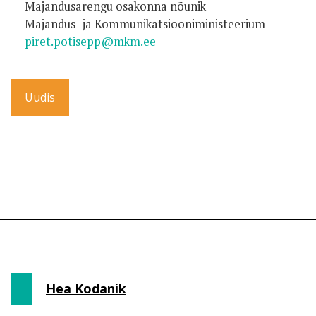
Majandusarengu osakonna nõunik
Majandus- ja Kommunikatsiooniministeerium
piret.potisepp@mkm.ee
Uudis
Hea Kodanik