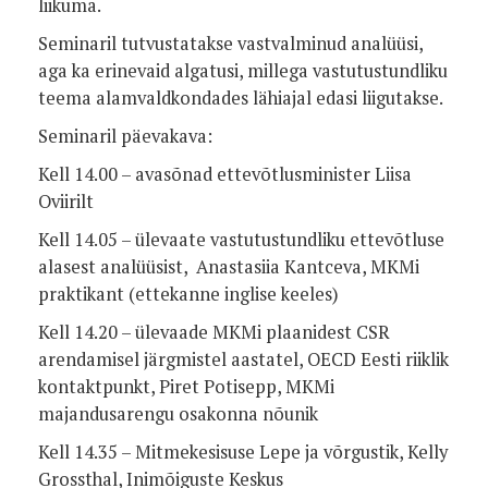
liikuma.
Seminaril tutvustatakse vastvalminud analüüsi,
aga ka erinevaid algatusi, millega vastutustundliku
teema alamvaldkondades lähiajal edasi liigutakse.
Seminaril päevakava:
Kell 14.00 – avasõnad ettevõtlusminister Liisa
Oviirilt
Kell 14.05 – ülevaate vastutustundliku ettevõtluse
alasest analüüsist, Anastasiia Kantceva, MKMi
praktikant (ettekanne inglise keeles)
Kell 14.20 – ülevaade MKMi plaanidest CSR
arendamisel järgmistel aastatel, OECD Eesti riiklik
kontaktpunkt, Piret Potisepp, MKMi
majandusarengu osakonna nõunik
Kell 14.35 – Mitmekesisuse Lepe ja võrgustik, Kelly
Grossthal, Inimõiguste Keskus