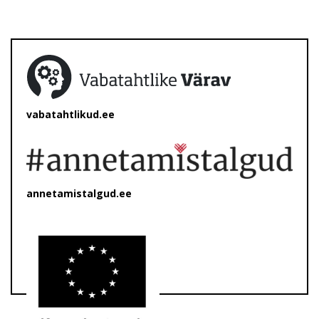
vabatahtlikud.ee
annetamistalgud.ee