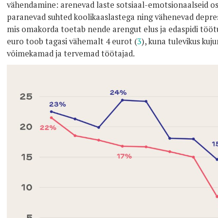
vähendamine: arenevad laste sotsiaal-emotsionaalseid os
paranevad suhted koolikaaslastega ning vähenevad depre
mis omakorda toetab nende arengut elus ja edaspidi töötu
euro toob tagasi vähemalt 4 eurot (
3
), kuna tulevikus ku
võimekamad ja tervemad töötajad.