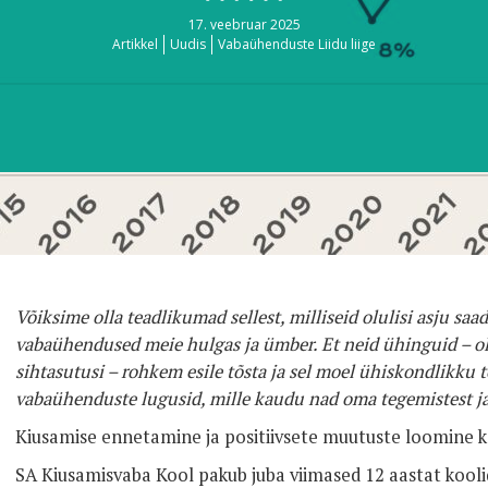
17. veebruar 2025
Artikkel
Uudis
Vabaühenduste Liidu liige
Võiksime olla teadlikumad sellest, milliseid olulisi asju sa
vabaühendused meie hulgas ja ümber. Et neid ühinguid – o
sihtasutusi – rohkem esile tõsta ja sel moel ühiskondlikku 
vabaühenduste lugusid, mille kaudu nad oma tegemistest ja
Kiusamise ennetamine ja positiivsete muutuste loomine k
SA Kiusamisvaba Kool pakub juba viimased 12 aastat kool