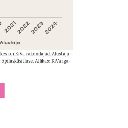
 kes on KiVa rakendajad. Alustaja –
pilasküsitluse. Allikas: KiVa iga-