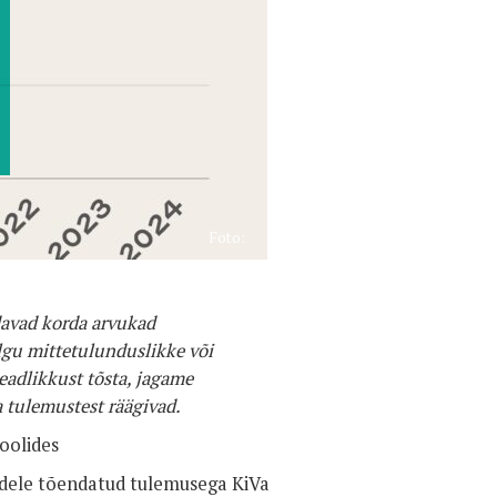
Foto:
adavad korda arvukad
lgu mittetulunduslikke või
teadlikkust tõsta, jagame
 tulemustest räägivad.
oolides
idele tõendatud tulemusega KiVa