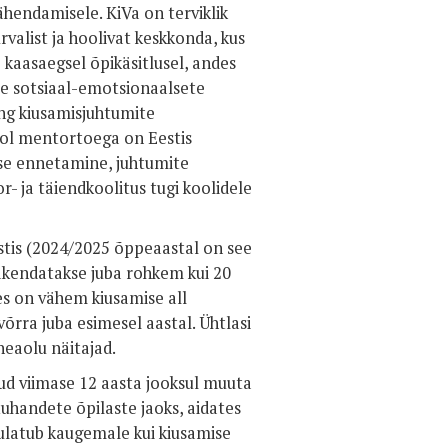
hendamisele. KiVa on terviklik
valist ja hoolivat keskkonda, kus
b kaasaegsel õpikäsitlusel, andes
te sotsiaal-emotsionaalsete
ng kiusamisjuhtumite
ol mentortoega on Eestis
ise ennetamine, juhtumite
 ja täiendkoolitus tugi koolidele
estis (2024/2025 õppeaastal on see
rakendatakse juba rohkem kui 20
es on vähem kiusamise all
õrra juba esimesel aastal. Ühtlasi
heaolu näitajad.
d viimase 12 aasta jooksul muuta
uhandete õpilaste jaoks, aidates
 ulatub kaugemale kui kiusamise