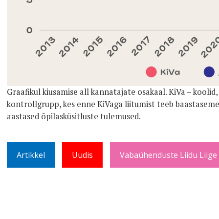
Graafikul kiusamise all kannatajate osakaal. KiVa – koolid,
kontrollgrupp, kes enne KiVaga liitumist teeb baastaseme õ
aastased õpilasküsitluste tulemused.
Artikkel
Uudis
Vabaühenduste Liidu Liige