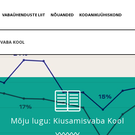
VABAÜHENDUSTE LIIT
NÕUANDED
KODANIKUÜHISKOND
SVABA KOOL
Mõju lugu: Kiusamisvaba Kool