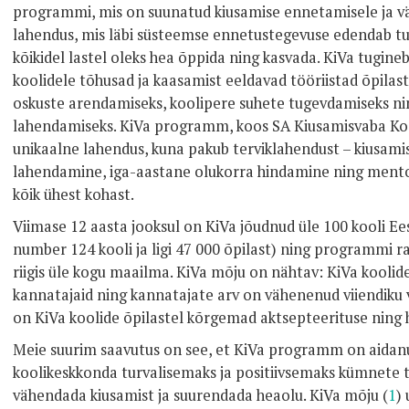
programmi, mis on suunatud kiusamise ennetamisele ja vä
lahendus, mis läbi süsteemse ennetustegevuse edendab tur
kõikidel lastel oleks hea õppida ning kasvada. KiVa tugine
koolidele tõhusad ja kaasamist eeldavad tööriistad õpilas
oskuste arendamiseks, koolipere suhete tugevdamiseks ni
lahendamiseks. KiVa programm, koos SA Kiusamisvaba Ko
unikaalne lahendus, kuna pakub terviklahendust – kiusam
lahendamine, iga-aastane olukorra hindamine ning mentor-
kõik ühest kohast.
Viimase 12 aasta jooksul on KiVa jõudnud üle 100 kooli E
number 124 kooli ja ligi 47 000 õpilast) ning programmi 
riigis üle kogu maailma. KiVa mõju on nähtav: KiVa koolid
kannatajaid ning kannatajate arv on vähenenud viiendiku v
on KiVa koolide õpilastel kõrgemad aktsepteerituse ning 
Meie suurim saavutus on see, et KiVa programm on aidanu
koolikeskkonda turvalisemaks ja positiivsemaks kümnete t
vähendada kiusamist ja suurendada heaolu. KiVa mõju (
1
)