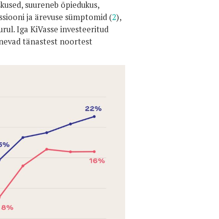
kused, suureneb õpiedukus,
ssiooni ja ärevuse sümptomid (
2
),
rul. Iga KiVasse investeeritud
junevad tänastest noortest