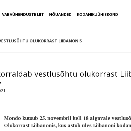
VABAÜHENDUSTE LIIT
NÕUANDED
KODANIKUÜHISKOND
ESTLUSÕHTU OLUKORRAST LIIBANONIS
rraldab vestlusõhtu olukorrast Lii
021
Mondo kutsub 25. novembril kell 18 algavale vestlu
Olukorrast Liibanonis, kus astub üles Liibanoni koda