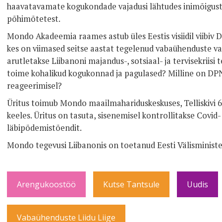
haavatavamate kogukondade vajadusi lähtudes inimõigust
põhimõtetest.
Mondo Akadeemia raames astub üles Eestis visiidil viibi
kes on viimased seitse aastat tegelenud vabaühenduste va
arutletakse Liibanoni majandus-, sotsiaal- ja tervisekriisi 
toime kohalikud kogukonnad ja pagulased? Milline on DPNA
reageerimisel?
Üritus toimub Mondo maailmahariduskeskuses, Telliskivi 6
keeles. Üritus on tasuta, sisenemisel kontrollitakse Covid-1
läbipõdemistõendit.
Mondo tegevusi Liibanonis on toetanud Eesti Välisminist
Arengukoostöö
Kutse Tantsule
Uudis
Vabaühenduste Liidu Liige