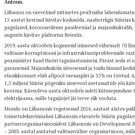
Antoun.
Liibanon on vaevelnud mitmetes pealtnäha lahendamatute
15 aastat kestnud hävitav kodusõda, naaberriigis Süürias 
pagulased, koroonaviiruse pandeemial ja majanduskrahh, m
augustis hävitav plahvatus Beirutis.
2019. aasta oktoobris kogunesid inimesed vähemalt 70 lin
valitsuse korruptsiooni ja infrastruktuuriprobleemide vast
peaminister Saad Hariri tagasiastumiseni. Pärast seda ei ol
paranenud. Majanduskriis süvenenud ja toidu hinnad kerkin
elanikkonnast elab allpool vaesuspiiri ja 35% on töötud. 4
1,5 miljoni Süüria põgeniku sissevool asetanud üle jõu käi
koorma. Käesoleva aasta oktoobris suleti kütusepuuduse tõ
elektrijaama, mille tagajärjel jäi terve riik vooluta.
Mondo on Liibanonis tegutsenud 2016. aastast alates pakk
toimetulekuvõimalusi Liibanonis elavatele Süüria pagulas
partnerorganisatsioonidest Liibanonis on Development f
– 2003. aastal asutatud valitsusväline organisatsioon, mi