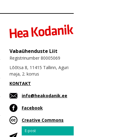
Vabaühenduste Liit
Registrinumber 80005069
Lõõtsa 8, 11415 Tallinn, Aguri
maja, 2. korrus
KONTAKT
info@heakodanik.ee
Facebook
Creative Commons
Email