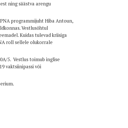
est ning säästva arengu
v DPNA programmijuht Hiba Antoun,
ldkonnas. Vestlusõhtul
teemadel. Kuidas tulevad kriisiga
 roll sellele olukorrale
0A/5. Vestlus toimub inglise
9 vaktsiinipassi või
eerium.