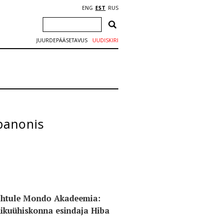
ENG
EST
RUS
JUURDEPÄÄSETAVUS
UUDISKIRI
banonis
sõhtule Mondo Akadeemia:
nikuühiskonna esindaja Hiba