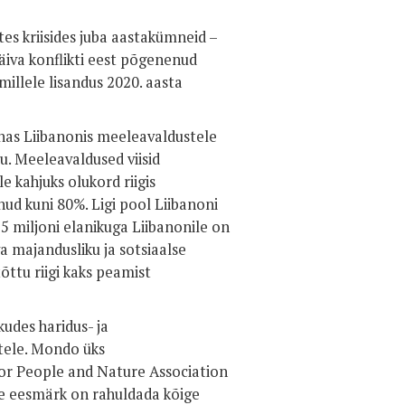
s kriisides juba aastakümneid –
käiva konflikti eest põgenenud
illele lisandus 2020. aasta
nas Liibanonis meeleavaldustele
u. Meeleavaldused viisid
e kahjuks olukord riigis
ud kuni 80%. Ligi pool Liibanoni
,5 miljoni elanikuga Liibanonile on
va majandusliku ja sotsiaalse
ttu riigi kaks peamist
udes haridus- ja
tele. Mondo üks
or People and Nature Association
lle eesmärk on rahuldada kõige