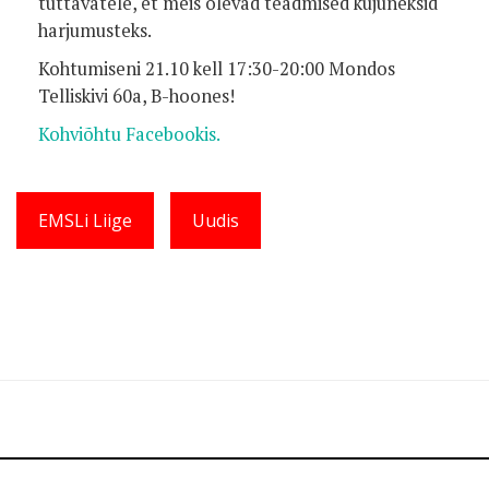
tuttavatele, et meis olevad teadmised kujuneksid
harjumusteks.
Kohtumiseni 21.10 kell 17:30-20:00 Mondos
Telliskivi 60a, B-hoones!
Kohviõhtu Facebookis.
EMSLi Liige
Uudis