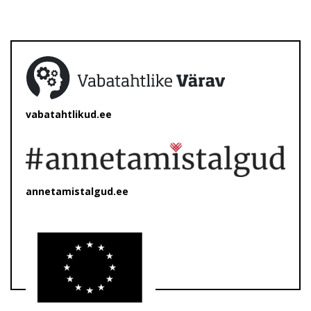
vabatahtlikud.ee
annetamistalgud.ee