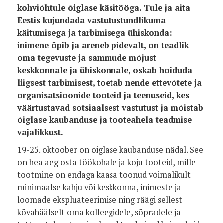
k
ohviõhtule õiglase käsitööga. Tule ja a
ita
Eestis kujundada vastutustundlikuma
käitumisega ja tarbimisega ühiskonda:
inimene õpib ja areneb pidevalt, on teadlik
oma tegevuste ja sammude mõjust
keskkonnale ja ühiskonnale, oskab hoiduda
liigsest tarbimisest, toetab nende ettevõtete ja
organisatsioonide tooteid ja teenuseid, kes
väärtustavad sotsiaalsest vastutust ja mõistab
õiglase kaubanduse ja tooteahela teadmise
vajalikkust.
19-25. oktoober on õiglase kaubanduse nädal. See
on hea aeg osta töökohale ja koju tooteid, mille
tootmine on endaga kaasa toonud võimalikult
minimaalse kahju või keskkonna, inimeste ja
loomade ekspluateerimise ning räägi sellest
kõvahäälselt oma kolleegidele, sõpradele ja