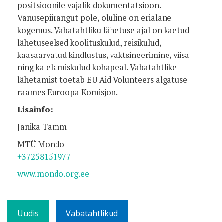
positsioonile vajalik dokumentatsioon.
Vanusepiirangut pole, oluline on erialane
kogemus. Vabatahtliku lähetuse ajal on kaetud
lähetuseelsed koolituskulud, reisikulud,
kaasaarvatud kindlustus, vaktsineerimine, viisa
ning ka elamiskulud kohapeal. Vabatahtlike
lähetamist toetab EU Aid Volunteers algatuse
raames Euroopa Komisjon.
Lisainfo:
Janika Tamm
MTÜ Mondo
+37258151977
www.mondo.org.ee
Uudis
Vabatahtlikud