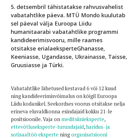
5. detsembril tähistatakse rahvusvahelist
vabatahtlike päeva. MTÜ Mondo kuulutab
sel päeval välja Euroopa Liidu
humanitaarabi vabatahtlike programmi
kandideerimisvooru, mille raames
otsitakse erialaeksperteGhanasse,
Keeniasse, Ugandasse, Ukrainasse, Taisse,
Gruusiasse ja Türki.
Vabatahtlike lähetused kestavad 6 või 12 kuud
ning kandideerimisvõimalus on kõigil Euroopa
Liidu kodanikel. Seekordses voorus otsitakse nelja
erineva eluvaldkonna esindajaid kokku 21-le
positsioonile. Vaja on
meditsiinieksperte
,
ettevõtluseksperte-turundajaid
,
haridus- ja
sotisaaltöö eksperte
ning
organisatsiooni