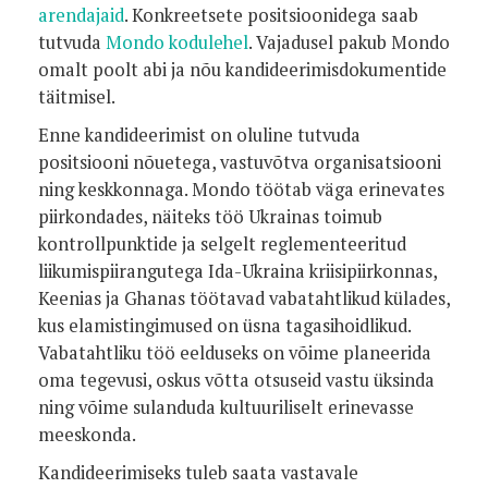
arendajaid
. Konkreetsete positsioonidega saab
tutvuda
Mondo kodulehel
. Vajadusel pakub Mondo
omalt poolt abi ja nõu kandideerimisdokumentide
täitmisel.
Enne kandideerimist on oluline tutvuda
positsiooni nõuetega, vastuvõtva organisatsiooni
ning keskkonnaga. Mondo töötab väga erinevates
piirkondades, näiteks töö Ukrainas toimub
kontrollpunktide ja selgelt reglementeeritud
liikumispiirangutega Ida-Ukraina kriisipiirkonnas,
Keenias ja Ghanas töötavad vabatahtlikud külades,
kus elamistingimused on üsna tagasihoidlikud.
Vabatahtliku töö eelduseks on võime planeerida
oma tegevusi, oskus võtta otsuseid vastu üksinda
ning võime sulanduda kultuuriliselt erinevasse
meeskonda.
Kandideerimiseks tuleb saata vastavale