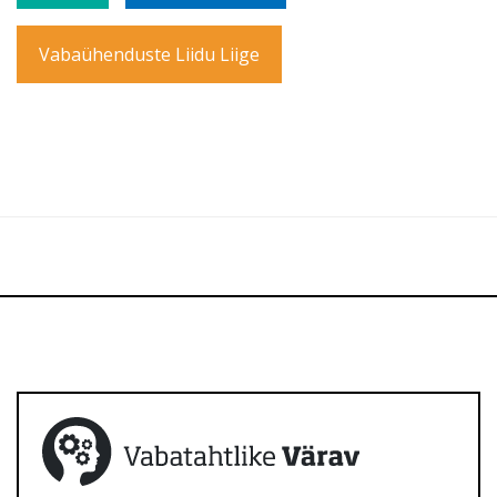
Vabaühenduste Liidu Liige