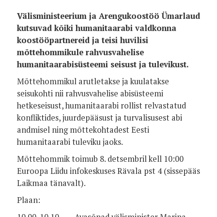
Välisministeerium ja Arengukoostöö Ümarlaud
kutsuvad kõiki humanitaarabi valdkonna
koostööpartnereid ja teisi huvilisi
mõttehommikule rahvusvahelise
humanitaarabisüsteemi seisust ja tulevikust.
Mõttehommikul arutletakse ja kuulatakse
seisukohti nii rahvusvahelise abisüsteemi
hetkeseisust, humanitaarabi rollist relvastatud
konfliktides, juurdepääsust ja turvalisusest abi
andmisel ning mõttekohtadest Eesti
humanitaarabi tuleviku jaoks.
Mõttehommik toimub 8. detsembril kell 10:00
Euroopa Liidu infokeskuses Rävala pst 4 (sissepääs
Laikmaa tänavalt).
Plaan:
10.00-10.10 Avasõnad välisminister Marina