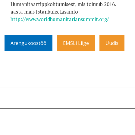
Humanitaartippkohtumisest, mis toimub 2016.
aasta mais Istanbulis. Lisainfo:
http://www.worldhumanitariansummit.org/
Arengukoostöö
EMSLi Liige
Uudis