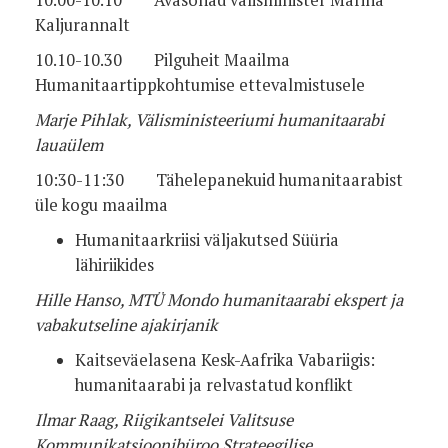
Kaljurannalt
10.10-10.30 Pilguheit Maailma
Humanitaartippkohtumise ettevalmistusele
Marje Pihlak, Välisministeeriumi humanitaarabi
lauaülem
10:30-11:30 Tähelepanekuid humanitaarabist
üle kogu maailma
Humanitaarkriisi väljakutsed Süüria
lähiriikides
Hille Hanso, MTÜ Mondo humanitaarabi ekspert ja
vabakutseline ajakirjanik
Kaitseväelasena Kesk-Aafrika Vabariigis:
humanitaarabi ja relvastatud konflikt
Ilmar Raag, Riigikantselei Valitsuse
Kommunikatsioonibüroo Strateegilise