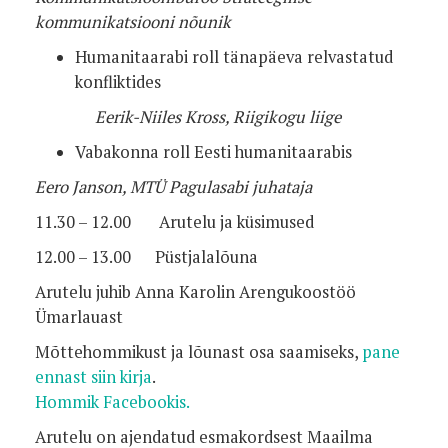
kommunikatsiooni nõunik
Humanitaarabi roll tänapäeva relvastatud
konfliktides
Eerik-Niiles Kross, Riigikogu liige
Vabakonna roll Eesti humanitaarabis
Eero Janson, MTÜ Pagulasabi juhataja
11.30 – 12.00 Arutelu ja küsimused
12.00 – 13.00 Püstjalalõuna
Arutelu juhib Anna Karolin Arengukoostöö
Ümarlauast
Mõttehommikust ja lõunast osa saamiseks,
pane
ennast siin kirja
.
Hommik Facebookis.
Arutelu on ajendatud esmakordsest Maailma