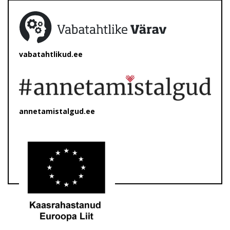
vabatahtlikud.ee
annetamistalgud.ee