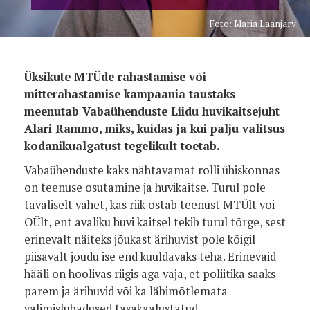
Foto: Maria Laanjärv
Üksikute MTÜde rahastamise või
mitterahastamise kampaania taustaks
meenutab Vabaühenduste Liidu huvikaitsejuht
Alari Rammo, miks, kuidas ja kui palju valitsus
kodanikualgatust tegelikult toetab.
Vabaühenduste kaks nähtavamat rolli ühiskonnas
on teenuse osutamine ja huvikaitse. Turul pole
tavaliselt vahet, kas riik ostab teenust MTÜlt või
OÜlt, ent avaliku huvi kaitsel tekib turul tõrge, sest
erinevalt näiteks jõukast ärihuvist pole kõigil
piisavalt jõudu ise end kuuldavaks teha. Erinevaid
hääli on hoolivas riigis aga vaja, et poliitika saaks
parem ja ärihuvid või ka läbimõtlemata
valimislubadused tasakaalustatud.