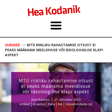
UUDISED
MTÜ RIIKLIKU RAHASTAMISE OTSUST EI
PEAKS MÄÄRAMA MEELDIVUSE VÕI IDEOLOOGILISE KLAPI
ASPEKT
MTÜ riikliku rahastamise otsust
ei peaks määrama meeldivuse
või ideoloogilise klapi aspekt
Alari Rammo
21. oktoober 2019
Artikkel
Arvamus
Raha
Riik
Vabaühenduste Liit