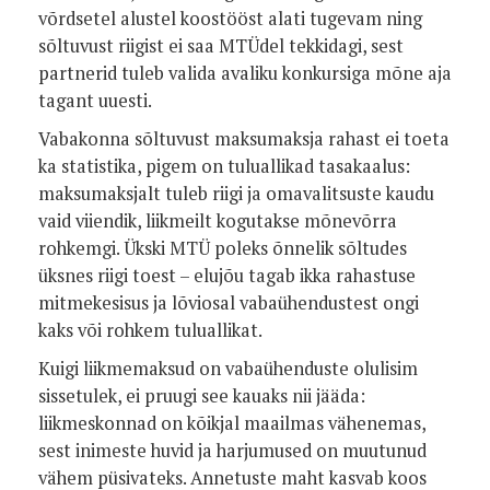
võrdsetel alustel koostööst alati tugevam ning
sõltuvust riigist ei saa MTÜdel tekkidagi, sest
partnerid tuleb valida avaliku konkursiga mõne aja
tagant uuesti.
Vabakonna sõltuvust maksumaksja rahast ei toeta
ka statistika, pigem on tuluallikad tasakaalus:
maksumaksjalt tuleb riigi ja omavalitsuste kaudu
vaid viiendik, liikmeilt kogutakse mõnevõrra
rohkemgi. Ükski MTÜ poleks õnnelik sõltudes
üksnes riigi toest – elujõu tagab ikka rahastuse
mitmekesisus ja lõviosal vabaühendustest ongi
kaks või rohkem tuluallikat.
Kuigi liikmemaksud on vabaühenduste olulisim
sissetulek, ei pruugi see kauaks nii jääda:
liikmeskonnad on kõikjal maailmas vähenemas,
sest inimeste huvid ja harjumused on muutunud
vähem püsivateks. Annetuste maht kasvab koos