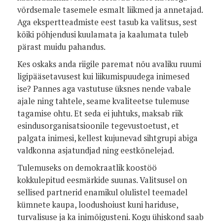
võrdsemale tasemele esmalt liikmed ja annetajad.
Aga ekspertteadmiste eest tasub ka valitsus, sest
kõiki põhjendusi kuulamata ja kaalumata tuleb
pärast muidu pahandus.
Kes oskaks anda riigile paremat nõu avaliku ruumi
ligipääsetavusest kui liikumispuudega inimesed
ise? Pannes aga vastutuse üksnes nende vabale
ajale ning tahtele, seame kvaliteetse tulemuse
tagamise ohtu. Et seda ei juhtuks, maksab riik
esindusorganisatsioonile tegevustoetust, et
palgata inimesi, kellest kujunevad sihtgrupi abiga
valdkonna asjatundjad ning eestkõnelejad.
Tulemuseks on demokraatlik koostöö
kokkulepitud eesmärkide suunas. Valitsusel on
sellised partnerid enamikul olulistel teemadel
kümnete kaupa, loodushoiust kuni hariduse,
turvalisuse ja ka inimõigusteni. Kogu ühiskond saab