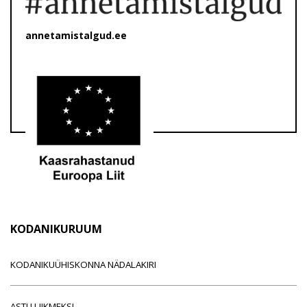
annetamistalgud.ee
KODANIKURUUM
KODANIKUÜHISKONNA NÄDALAKIRI
ASTU LIIKMEKS!