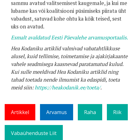
sammu avatud valitsemisest kaugemale, ja kui me
lubame kas või koalitsiooni püsimiseks piirata üht
vabadust, satuvad kohe ohtu ka kõik teised, sest
uks on avatud.
Esmalt avaldatud Eesti Päevalehe arvamusportaalis.
Hea Kodaniku artiklid valmivad vabatahtlikkuse
alusel, kuid tellimise, toimetamise ja ajakirjakaante
vahele seadmisega kaasnevad paratamatud kulud.
Kui sulle meeldivad Hea Kodaniku artiklid ning
tahad toetada nende ilmumist ka edaspidi, toeta
meid siin:
https://heakodanik.ee/toeta/
.
Artikkel
Arvamus
Raha
Riik
Vabaühenduste Liit