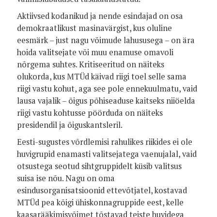
Aktiivsed kodanikud ja nende esindajad on osa
demokraatlikust masinavärgist, kus oluline
eesmärk – just nagu võimude lahususega – on ära
hoida valitsejate või muu enamuse omavoli
nõrgema suhtes. Kritiseeritud on näiteks
olukorda, kus MTÜd käivad riigi toel selle sama
riigi vastu kohut, aga see pole ennekuulmatu, vaid
lausa vajalik – õigus põhiseaduse kaitseks niiöelda
riigi vastu kohtusse pöörduda on näiteks
presidendil ja õiguskantsleril.
Eesti-sugustes võrdlemisi rahulikes riikides ei ole
huvigrupid enamasti valitsejatega vaenujalal, vaid
otsustega seotud sihtgruppidelt küsib valitsus
suisa ise nõu. Nagu on oma
esindusorganisatsioonid ettevõtjatel, kostavad
MTÜd pea kõigi ühiskonnagruppide eest, kelle
kaasarääkimisvõimet tõstavad teiste huvidega