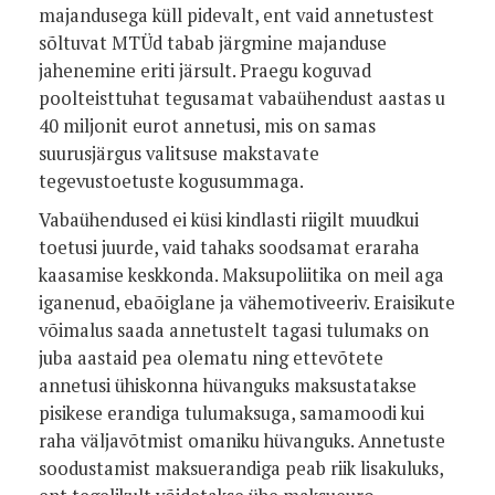
majandusega küll pidevalt, ent vaid annetustest
sõltuvat MTÜd tabab järgmine majanduse
jahenemine eriti järsult. Praegu koguvad
poolteisttuhat tegusamat vabaühendust aastas u
40 miljonit eurot annetusi, mis on samas
suurusjärgus valitsuse makstavate
tegevustoetuste kogusummaga.
Vabaühendused ei küsi kindlasti riigilt muudkui
toetusi juurde, vaid tahaks soodsamat eraraha
kaasamise keskkonda. Maksupoliitika on meil aga
iganenud, ebaõiglane ja vähemotiveeriv. Eraisikute
võimalus saada annetustelt tagasi tulumaks on
juba aastaid pea olematu ning ettevõtete
annetusi ühiskonna hüvanguks maksustatakse
pisikese erandiga tulumaksuga, samamoodi kui
raha väljavõtmist omaniku hüvanguks. Annetuste
soodustamist maksuerandiga peab riik lisakuluks,