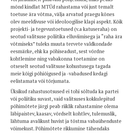
mõnd kindlat MTÜd rahastama või just temalt
toetuse ära võtma, välja arvatud praegu kõnes
olev meeldivuse või ideoloogilise klapi aspekt. Kõik
projekti- ja tegevustoetused (v.a katuseraha) on
seotud valitsuse poliitika elluviimisega ja “raha ära
võtmiseks” tuleks muuta tervete valdkondade
eesmärke, ehk ka põhiseadust, sest võrdne
kohtlemine ning vabakonna toetamine on
otseselt seotud valitsuse kohustusega tagada
meie kõigi põhiõigused ja -vabadused kedagi
eelistamata või tõrjumata.
Üksikud rahastusotsused ei tohi sõltuda ka partei
või poliitiku suvast, vaid valitsuses kokkulepitud
põhimõtete järgi peab riiklik rahastamine olema
läbipaistev, kaasav, võrdselt kohtlev, tulemuslik,
lähtuma avalikust huvist ja tõstma vabaühenduste
võimekust. Põhimõtete rikkumine tähendaks