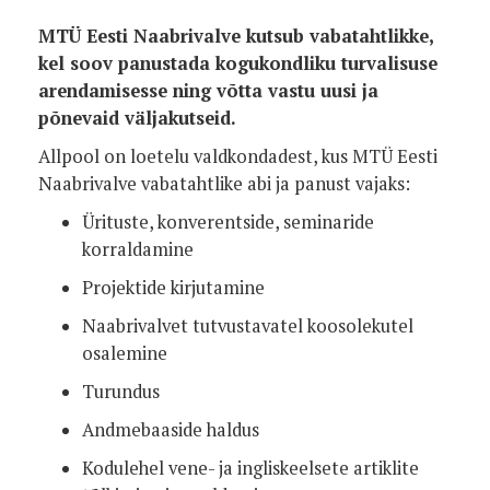
MTÜ Eesti Naabrivalve kutsub vabatahtlikke,
kel soov panustada kogukondliku turvalisuse
arendamisesse ning võtta vastu uusi ja
põnevaid väljakutseid.
Allpool on loetelu valdkondadest, kus MTÜ Eesti
Naabrivalve vabatahtlike abi ja panust vajaks:
Ürituste, konverentside, seminaride
korraldamine
Projektide kirjutamine
Naabrivalvet tutvustavatel koosolekutel
osalemine
Turundus
Andmebaaside haldus
Kodulehel vene- ja ingliskeelsete artiklite