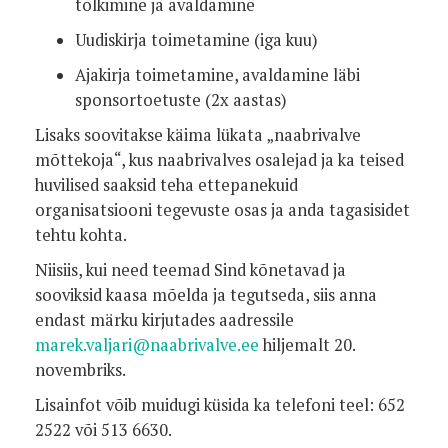
tõlkimine ja avaldamine
Uudiskirja toimetamine (iga kuu)
Ajakirja toimetamine, avaldamine läbi
sponsortoetuste (2x aastas)
Lisaks soovitakse käima lükata „naabrivalve
mõttekoja“, kus naabrivalves osalejad ja ka teised
huvilised saaksid teha ettepanekuid
organisatsiooni tegevuste osas ja anda tagasisidet
tehtu kohta.
Niisiis, kui need teemad Sind kõnetavad ja
sooviksid kaasa mõelda ja tegutseda, siis anna
endast märku kirjutades aadressile
marek.valjari@naabrivalve.ee
hiljemalt 20.
novembriks.
Lisainfot võib muidugi küsida ka telefoni teel: 652
2522 või 513 6630.