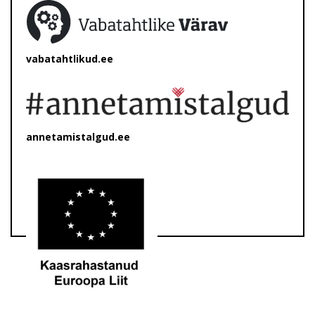
vabatahtlikud.ee
annetamistalgud.ee