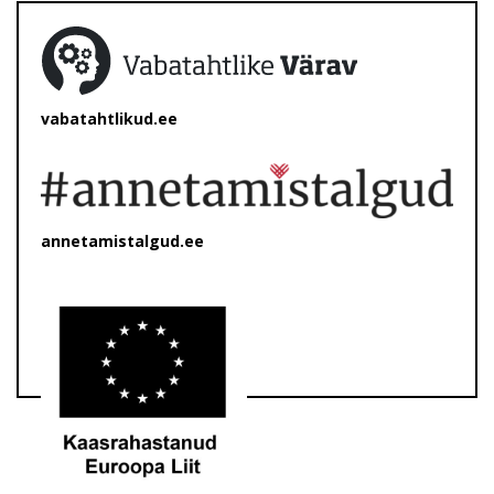
vabatahtlikud.ee
annetamistalgud.ee