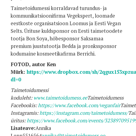
Taimetoidumessi korraldavad turundus- ja
kommunikatsioonifirma Vegekspert, loomade
eestkoste organisatsioon Loomus ja Eesti Vegan
Selts. Ürituse kuldsponsor on Eesti taimetoodete
tootja Bon Soya, hõbesponsor Saksamaa
premium juustutootja Bedda ja pronkssponsor
kodumaine kosmeetikafirma Berrichi.
FOTOD, autor Ken
Mürk:
https://www.dropbox.com/sh/2qgux153xpz
dl=0
Taimetoidumessi
koduleht:
www.taimetoidumess.ee
Taimetoidumess
Facebookis:
https://www.facebook.com/veganfair
Taimet
Instagramis:
https://instagram.com/taimetoidumess/
Tai
üritus:
https://www.facebook.com/events/32389709519
Lisateave:
Annika
Lepp5516564
annika@taimetoidumess.ee