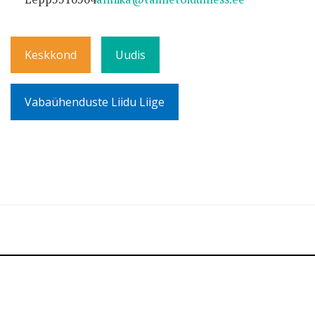
Keskkond
Uudis
Vabaühenduste Liidu Liige