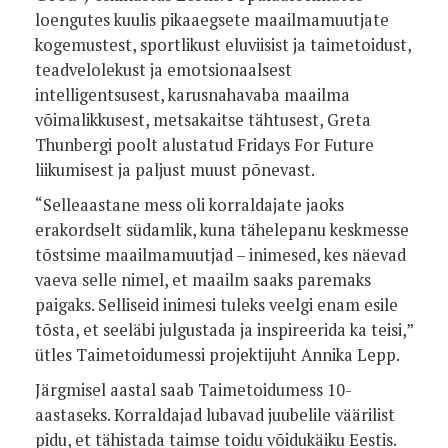
loengutes kuulis pikaaegsete maailmamuutjate
kogemustest, sportlikust eluviisist ja taimetoidust,
teadvelolekust ja emotsionaalsest
intelligentsusest, karusnahavaba maailma
võimalikkusest, metsakaitse tähtusest, Greta
Thunbergi poolt alustatud Fridays For Future
liikumisest ja paljust muust põnevast.
“Selleaastane mess oli korraldajate jaoks
erakordselt südamlik, kuna tähelepanu keskmesse
tõstsime maailmamuutjad – inimesed, kes näevad
vaeva selle nimel, et maailm saaks paremaks
paigaks. Selliseid inimesi tuleks veelgi enam esile
tõsta, et seeläbi julgustada ja inspireerida ka teisi,”
ütles Taimetoidumessi projektijuht Annika Lepp.
Järgmisel aastal saab Taimetoidumess 10-
aastaseks. Korraldajad lubavad juubelile väärilist
pidu, et tähistada taimse toidu võidukäiku Eestis.