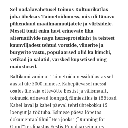
Sel nädalavahetusel toimus Kultuurikatlas
juba üheksas Taimetoidumess, mis oli tänavu
pühendaud maailmamuutjatele ja vürtsidele.
Messil tunti enim huvi erinevate liha-
alternatiivide nagu herneproteiinist ja teistest
kaunviljadest tehtud vorstide, viinerite ja
burgerite vastu, populaarsed olid ka kimchi,
vetikad ja salatid, värsked küpsetised ning
maiustused.
Baltikumi vanimat Taimetoidumessi külastas sel
aastal üle 5000 inimese. Kahepäevasel messil
osales üle saja ettevõtte Eestist ja välismaalt,
toimusid erinevad loengud, filmiesitlus ja töötoad.
Kahel laval ja kahel päeval tehti ühtekokku 15
loengut ja töötuba. Esimese päeva lõpetas
dokumentaalfilmi “Hea jooks” (“Running for
Good”) esilinastus Eestis. Populaarseimates