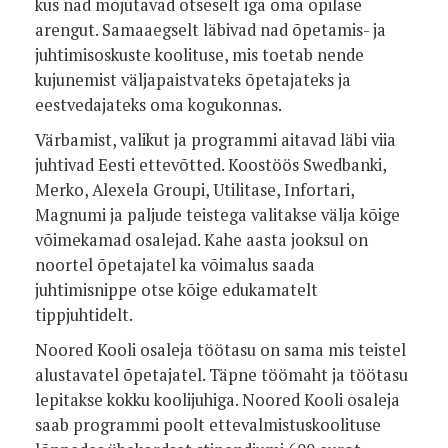
kus nad mõjutavad otseselt iga oma õpilase
arengut. Samaaegselt läbivad nad õpetamis- ja
juhtimisoskuste koolituse, mis toetab nende
kujunemist väljapaistvateks õpetajateks ja
eestvedajateks oma kogukonnas.
Värbamist, valikut ja programmi aitavad läbi viia
juhtivad Eesti ettevõtted. Koostöös Swedbanki,
Merko, Alexela Groupi, Utilitase, Infortari,
Magnumi ja paljude teistega valitakse välja kõige
võimekamad osalejad. Kahe aasta jooksul on
noortel õpetajatel ka võimalus saada
juhtimisnippe otse kõige edukamatelt
tippjuhtidelt.
Noored Kooli osaleja töötasu on sama mis teistel
alustavatel õpetajatel. Täpne töömaht ja töötasu
lepitakse kokku koolijuhiga. Noored Kooli osaleja
saab programmi poolt ettevalmistuskoolituse