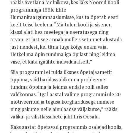
rääkis Svetlana Melnikova, kes läks Noored Kooli
programmiga tööle Ehte
Humanitaargümnaasiumisse, kus ta õpetab eesti
keelt teise keelena. “Ma tulen kooli ja sisenen
klassi alati hea meelega ja naeratusega ning
arvan, et just see annab mulle sisetunnet alustada
just nendest, kel täna tuge kõige enam vaja.
Hetkel ma õpin tundma iga õpilast ning leidma
viise, et kiita igaühte individuaalselt.”
Siia programmi ei tulda üksnes õpetajaametit
õppima, vaid haridusvaldkonna probleeme
tundma õppima ja leidma endale rolli selles
valdkonnas. “Igal aastal valime programmi üle 20
motiveeritud ja tegusa kõrgharidusega inimese
ning pakume neile ainulaadse väljakutse,” rääkis
valiku- ja vilistlassuhete juht Iiris Oosalu.
Kaks aastat õpetavad programmis osalejad koolis,