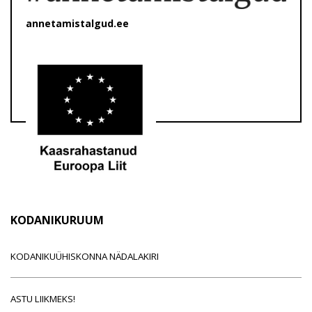
annetamistalgud.ee
KODANIKURUUM
KODANIKUÜHISKONNA NÄDALAKIRI
ASTU LIIKMEKS!