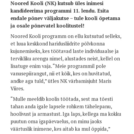
Noored Kooli (NK) kutsub üles inimesi
kandideerima programmi 11. lendu. Esita
endale põnev väljakutse – tule kooli õpetama
ja osale põnevatel koolitustel!
Noored Kooli programm on ellu kutsutud selleks,
et luua keskkond haridusliidrite põlvkonna
kujunemiseks, kes töötavad laste individuaalse ja
tervikliku arengu nimel, alustades neist, kellel on
lisatuge enim vaja.
“Meie programmil pole
vanusepiirangut, nii et kõik, kes on huvitatud,
andke aga tuld,” ütles NK värbamisjuht Maris
Viires.
“Mulle meeldib koolis töötada, sest ma tõesti
tahan anda igale lapsele rohkem tähelepanu,
hoolivust ja armastust. Iga laps, kellega ma kokku
puutun oma igapäevaelus, on minu jaoks
väärtuslik inimene, kes aitab ka mul õppida,”