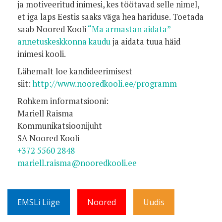
ja motiveeritud inimesi, kes töötavad selle nimel,
et iga laps Eestis saaks väga hea hariduse. Toetada
saab Noored Kooli
“Ma armastan aidata”
annetuskeskkonna kaudu
ja aidata tuua häid
inimesi kooli.
Lähemalt loe kandideerimisest
siit:
http://www.nooredkooli.ee/programm
Rohkem informatsiooni:
Mariell Raisma
Kommunikatsioonijuht
SA Noored Kooli
+372 5560 2848
mariell.raisma@nooredkooli.ee
EMSLi Liige
Noored
Uudis