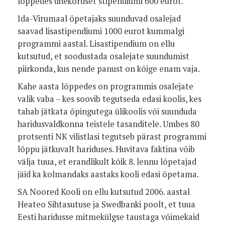
lõppedes ühekordset stipendiumi 600 eurot.
Ida-Virumaal õpetajaks suunduvad osalejad
saavad lisastipendiumi 1000 eurot kummalgi
programmi aastal. Lisastipendium on ellu
kutsutud, et soodustada osalejate suundumist
piirkonda, kus nende panust on kõige enam vaja.
Kahe aasta lõppedes on programmis osalejate
valik vaba – kes soovib tegutseda edasi koolis, kes
tahab jätkata õpingutega ülikoolis või suunduda
haridusvaldkonna teistele tasanditele. Umbes 80
protsenti NK vilistlasi tegutseb pärast programmi
lõppu jätkuvalt hariduses. Huvitava faktina võib
välja tuua, et erandlikult kõik 8. lennu lõpetajad
jäid ka kolmandaks aastaks kooli edasi õpetama.
SA Noored Kooli on ellu kutsutud 2006. aastal
Heateo Sihtasutuse ja Swedbanki poolt, et tuua
Eesti haridusse mitmekülgse taustaga võimekaid