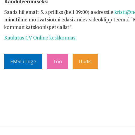
Kandideerimiseks:
Saada hiljemalt 5. aprilliks (kell 09:00) aadressile
kristi@n
minutiline motivatsiooni edasi andev videoklipp teemal 
kommunikatsioonispetsialist”.
Kuulutus CV Online keskkonnas.
EMSLi Liige
Töö
Uudis