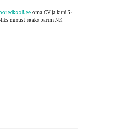
ooredkooli.ee
oma CV ja kuni 3-
“Miks minust saaks parim NK