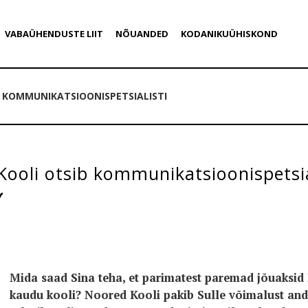
VABAÜHENDUSTE LIIT
NÕUANDED
KODANIKUÜHISKOND
 KOMMUNIKATSIOONISPETSIALISTI
ooli otsib kommunikatsioonispetsia
Mida saad Sina teha, et parimatest paremad jõuaksi
kaudu kooli? Noored Kooli pakib Sulle võimalust anda