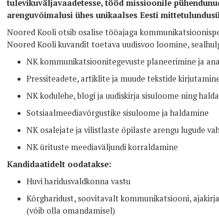
tulevikuväljavaadetesse, tööd missioonile pühendun
arenguvõimalusi ühes unikaalses Eesti mittetulundus
Noored Kooli otsib osalise tööajaga kommunikatsioonispets
Noored Kooli kuvandit toetava uudisvoo loomine, sealhul
NK kommunikatsioonitegevuste planeerimine ja an
Pressiteadete, artiklite ja muude tekstide kirjutamin
NK kodulehe, blogi ja uudiskirja sisuloome ning hal
Sotsiaalmeediavõrgustike sisuloome ja haldamine
NK osalejate ja vilistlaste õpilaste arengu lugude 
NK ürituste meediaväljundi korraldamine
Kandidaatidelt oodatakse:
Huvi haridusvaldkonna vastu
Kõrgharidust, soovitavalt kommunikatsiooni, ajakir
(võib olla omandamisel)