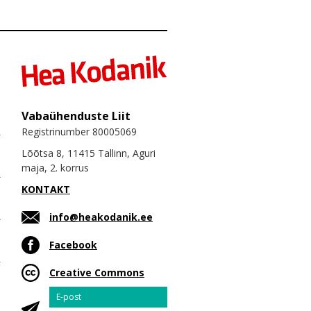
Vabaühenduste Liit
Registrinumber 80005069
Lõõtsa 8, 11415 Tallinn, Aguri
maja, 2. korrus
KONTAKT
info@heakodanik.ee
Facebook
Creative Commons
Email