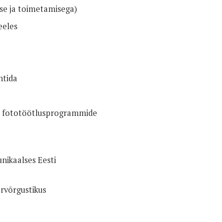
ise ja toimetamisega)
eeles
htida
ja fototöötlusprogrammide
nikaalses Eesti
ervõrgustikus