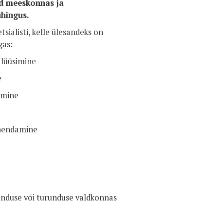
ud meeskonnas ja
ühingus.
ialisti, kelle ülesandeks on
gas:
alüüsimine
e
damine
vahendamine
janduse või turunduse valdkonnas