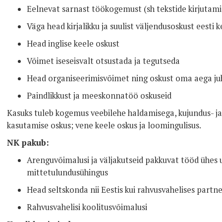
Eelnevat sarnast töökogemust (sh tekstide kirjutam
Väga head kirjalikku ja suulist väljendusoskust eesti k
Head inglise keele oskust
Võimet iseseisvalt otsustada ja tegutseda
Head organiseerimisvõimet ning oskust oma aega ju
Paindlikkust ja meeskonnatöö oskuseid
Kasuks tuleb kogemus veebilehe haldamisega, kujundus- 
kasutamise oskus; vene keele oskus ja loomingulisus.
NK pakub:
Arenguvõimalusi ja väljakutseid pakkuvat tööd ühes u
mittetulundusühingus
Head seltskonda nii Eestis kui rahvusvahelises partn
Rahvusvahelisi koolitusvõimalusi