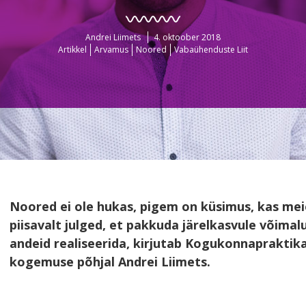
Andrei Liimets
4. oktoober 2018
Artikkel
Arvamus
Noored
Vabaühenduste Liit
Noored ei ole hukas, pigem on küsimus, kas mei
piisavalt julged, et pakkuda järelkasvule võimal
andeid realiseerida, kirjutab Kogukonnaprakti
kogemuse põhjal Andrei Liimets.