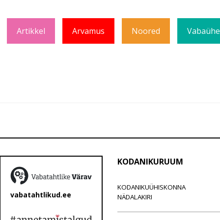
Artikkel
Arvamus
Noored
Vabaühen
KODANIKURUUM
KODANIKUÜHISKONNA
vabatahtlikud.ee
NÄDALAKIRI