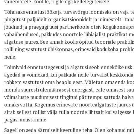
vanematele, koolile, riigile ega kellelegi teisele.
Tõhusaks ennetustööks ja turvavõrgu loomiseks on vaja te
pingutust paljudelt organisatsioonidelt ja inimestelt. Tä
jõudnud ja praegugi uusi partnerkoole otsiv Kogukonnaprak
vabaühendused, pakkudes noortele lühiajalist praktikat mõ
algatuse juures. See annab koolis õpitud teooriale prakt
rolli ning vastutust ühiskonnas, erinevaid kodukoha prob
neile.
Toimivaid ennetustegevusi ja algatusi seob ennekõike usk s
ägedad ja võimekad, kui pakkuda neile turvalist keskkonda,
rohkem vastutust oma heaolu eest. Mäletan omaenda koolip
mõnda suuresti ülemäärasest energiast, eale omasest su
võimaluste puudumisest tingitud pätitempu sattuda halva la
omaks võtta. Kogemus erinevate noortealgatuste juures ü
aitab sellest rollist välja tulla noorde lihtsalt kui valges
pagasi unustamine.
Sageli on seda äärmiselt keeruline teha. Olen kohanud mi