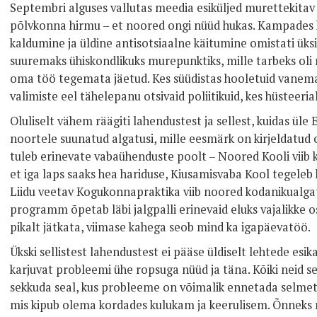
Septembri alguses vallutas meedia esiküljed murettekitav p
põlvkonna hirmu – et noored ongi nüüd hukas. Kampades 
kaldumine ja üldine antisotsiaalne käitumine omistati üksi
suuremaks ühiskondlikuks murepunktiks, mille tarbeks oli m
oma töö tegemata jäetud. Kes süüdistas hooletuid vanemaid
valimiste eel tähelepanu otsivaid poliitikuid, kes hüsteeria
Oluliselt vähem räägiti lahendustest ja sellest, kuidas üle
noortele suunatud algatusi, mille eesmärk on kirjeldatud o
tuleb erinevate vabaühenduste poolt – Noored Kooli viib k
et iga laps saaks hea hariduse, Kiusamisvaba Kool tegele
Liidu veetav Kogukonnapraktika viib noored kodanikualgat
programm õpetab läbi jalgpalli erinevaid eluks vajalikke os
pikalt jätkata, viimase kahega seob mind ka igapäevatöö.
Ükski sellistest lahendustest ei pääse üldiselt lehtede esik
karjuvat probleemi ühe ropsuga nüüd ja täna. Kõiki neid s
sekkuda seal, kus probleeme on võimalik ennetada selmet
mis kipub olema kordades kulukam ja keerulisem. Õnneks 