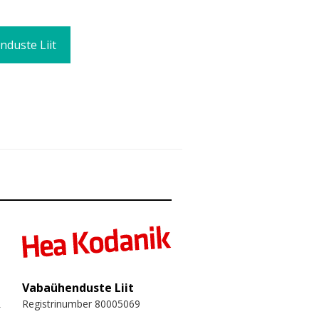
duste Liit
Vabaühenduste Liit
Registrinumber 80005069