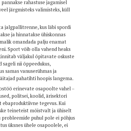
a pannakse rahastuse jagamisel
eel järgmisteks valimisteks, küll
jalgpallitrenne, kus läbi spordi
atakse ja hinnatakse ühiskonnas
võimalik omandada palju enamat
ni. Sport võib olla vahend heaks
innitab väljakul õpitavate oskuste
 sageli nii õppeedukus,
 kus samas vanuserühmas ja
äitajad pahatihti hoopis langema.
ostöö erinevate osapoolte vahel –
d, politsei, koolid, ärisektori
 ebaproduktiivne tegevus. Kui
ke teineteist mõistvalt ja ühiselt
 probleemide puhul pole ei põhjus
utus üksnes ühele osapoolele, ei