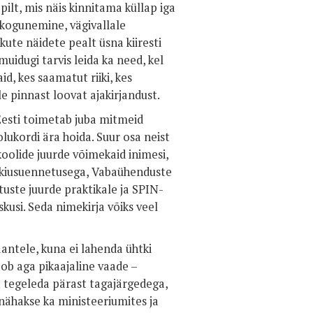
ilt, mis näis kinnitama küllap iga
kogunemine, vägivallale
kute näidete pealt üsna kiiresti
uidugi tarvis leida ka need, kel
, kes saamatut riiki, kes
le pinnast loovat ajakirjandust.
 Eesti toimetab juba mitmeid
lukordi ära hoida. Suur osa neist
oolide juurde võimekaid inimesi,
b kiusuennetusega, Vabaühenduste
uste juurde praktikale ja SPIN-
kusi. Seda nimekirja võiks veel
aantele, kuna ei lahenda ühtki
eob aga pikaajaline vaade –
 tegeleda pärast tagajärgedega,
nähakse ka ministeeriumites ja