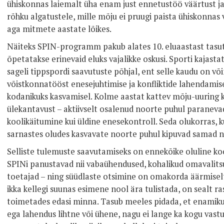
ühiskonnas laiemalt üha enam just ennetustöö väärtust j
rõhku algatustele, mille mõju ei pruugi paista ühiskonnas v
aga mitmete aastate lõikes.
Näiteks SPIN-programm pakub alates 10. eluaastast tasuta 
õpetatakse erinevaid eluks vajalikke oskusi. Sporti kajast
sageli tippspordi saavutuste põhjal, ent selle kaudu on 
võistkonnatööst enesejuhtimise ja konfliktide lahendamise
kodanikuks kasvamisel. Kolme aastat kattev mõju-uuring k
ülekantavust – aktiivselt osalenud noorte puhul paranevad
koolikäitumine kui üldine enesekontroll. Seda olukorras,
sarnastes oludes kasvavate noorte puhul kipuvad samad n
Selliste tulemuste saavutamiseks on ennekõike oluline ko
SPINi panustavad nii vabaühendused, kohalikud omavalitsuse
toetajad – ning süüdlaste otsimine on omakorda äärmiselt
ikka kellegi suunas esimene nool ära tulistada, on sealt ras
toimetades edasi minna. Tasub meeles pidada, et enamiku
ega lahendus lihtne või ühene, nagu ei lange ka kogu vast