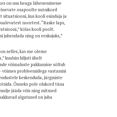
 kes on usu heaga lähenemisesse
erinevate osapoolte mõnikord
situatsiooni, kus kooli esindaja ja
salevatest noortest. “Raske laps,
atsiooni,” kõlas kooli poolt.
eisi juhendada ning on eeskujuks,”
 on selles, kas me oleme
” kuulsin hiljuti ühelt
ende võimaluste pakkumine sõltub
s – võimes probleemidega vastamisi
hendustele keskenduda, järgmiste
tsida. Õnneks pole olukord täna
i mulje jääda võis ning mitmed
 pakkuvad algatused on juba