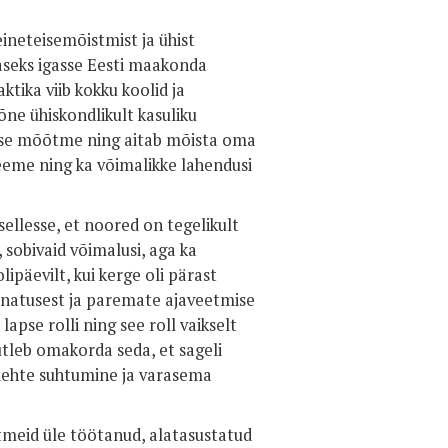
ineteisemõistmist ja ühist
naseks igasse Eesti maakonda
tika viib kokku koolid ja
ne ühiskondlikult kasuliku
ilise mõõtme ning aitab mõista oma
leeme ning ka võimalikke lahendusi
ellesse, et noored on tegelikult
 sobivaid võimalusi, aga ka
äevilt, kui kerge oli pärast
unatusest ja paremate ajaveetmise
pse rolli ning see roll vaikselt
tleb omakorda seda, et sageli
se lehte suhtumine ja varasema
tmeid üle töötanud, alatasustatud