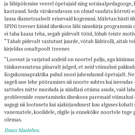
ja läbipõlemise veerel õpetajaid ning sotsiaalpedagooge,
kaotanud. Seda värskendavam on olnud vaadata kõrvuti 
lausa diametraalselt erinevaid kogemusi. Mäletan hästi üht 
SPINi treener käisid üheskoos läbi nimekirja programmis o
ei taha kaasa teha, segab pidevalt tööd, lõhub teiste motiv
“Tahab pidevalt vastutust juurde, võtab liidrirolli, aitab t
kirjeldas omaltpoolt treener.
“Loovust ja varjatud andeid on noortel palju, aga küsimus
täiskasvanutena piisavalt julged, et neid võimalusi pakkuda,
Kogukonnapraktika puhul noori juhendanud õpetajalt. N
sageli uue lehe pööramises nii noorte suhtes kui iseenda
sattudes mitte murduda ja süüdlasi otsima asuda, vaid la
probleemide ennetamiseks üheskoos paremaid võimalusi o
sugugi nii lootusetu kui ajakirjandusest kuu alguses kohat
vanematele, koolidele, riigile ja ennekõike noortele tuge
olemas.
Ilmus Maalehes.