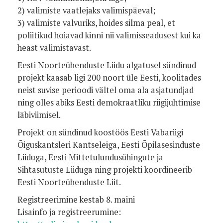
2) valimiste vaatlejaks valimispäeval;
3) valimiste valvuriks, hoides silma peal, et
poliitikud hoiavad kinni nii valimisseadusest kui ka
heast valimistavast.
Eesti Noorteühenduste Liidu algatusel sündinud
projekt kaasab ligi 200 noort üle Eesti, koolitades
neist suvise perioodi vältel oma ala asjatundjad
ning olles abiks Eesti demokraatliku riigijuhtimise
läbiviimisel.
Projekt on sündinud koostöös Eesti Vabariigi
Õiguskantsleri Kantseleiga, Eesti Õpilasesinduste
Liiduga, Eesti Mittetulundusühingute ja
Sihtasutuste Liiduga ning projekti koordineerib
Eesti Noorteühenduste Liit.
Registreerimine kestab 8. maini
Lisainfo ja registreerumine: