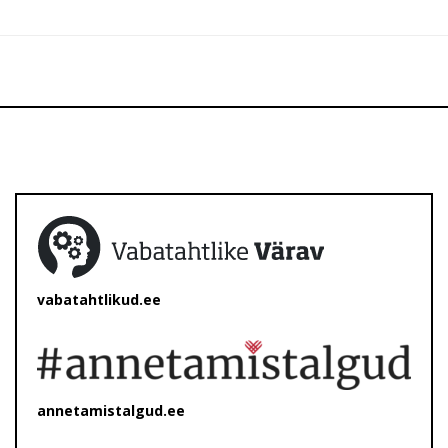
vabatahtlikud.ee
annetamistalgud.ee