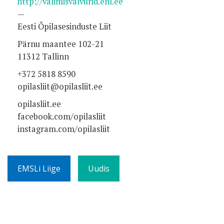
http://valimisvalvurid.enl.ee
—
Eesti Õpilasesinduste Liit
Pärnu maantee 102-21
11312 Tallinn
+372 5818 8590
opilasliit@opilasliit.ee
opilasliit.ee
facebook.com/opilasliit
instagram.com/opilasliit
EMSLi Liige
Uudis