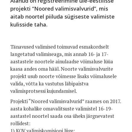
Alanud on registreerimine üle-eestilisse
projekti “Noored valimisvalvurid”, mis
aitab noortel piiluda sügiseste valimiste
kulisside taha.
Tänavused valimised toimuvad esmakordselt
langetatud valimiseaga, mis annab 16- ja 17-
aastastele noortele ainulaadse võimaluse lüüa
kaasa andes oma hääl. Noorte valimisvalvurite
projekt usub noorte võimesse lisaks võimalusele
valida, võtta ka vastutus läbipaistva
valimisprotsessi kujundamisel.
Projekti “Noored valimisvalvurid” raames on 2017.
aasta kohalike omavalitsuste valimistel 16-19-
aastastel noortel saada osa üheks järgnevatest
rollidest:
1) KOV valimiskomisjoni liige;