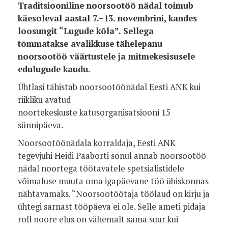
Traditsiooniline noorsootöö nädal toimub
käesoleval aastal 7.–13.
novembrini, kandes
loosungit “Lugude kõla”. Sellega
tõmmatakse
avalikkuse tähelepanu
noorsootöö väärtustele ja
mitmekesisusele
edulugude kaudu.
Ühtlasi tähistab
noorsootöönädal Eesti ANK kui
riikliku avatud
noortekeskuste
katusorganisatsiooni 15
sünnipäeva.
Noorsootöönädala korraldaja, Eesti ANK
tegevjuhi Heidi Paaborti sõnul
annab noorsootöö
nädal noortega töötavatele spetsialistidele
võimaluse
muuta oma igapäevane töö ühiskonnas
nähtavamaks. “Noorsootöötaja töölaud
on kirju ja
ühtegi sarnast tööpäeva ei ole. Selle ameti pidaja
roll noore
elus on vähemalt sama suur kui