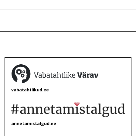
vabatahtlikud.ee
annetamistalgud.ee