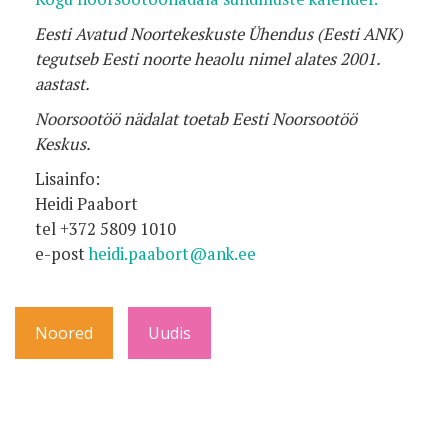
Eesti Avatud Noortekeskuste Ühendus (Eesti ANK)
tegutseb Eesti noorte
heaolu nimel alates 2001.
aastast.
Noorsootöö nädalat toetab Eesti Noorsootöö
Keskus.
Lisainfo:
Heidi Paabort
tel +372 5809 1010
e-post
heidi.paabort@ank.ee
Noored
Uudis