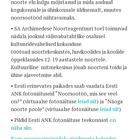
noorte elu kulgu mõjutanud ja mida andnud
kogukonnale
ja ühiskonnale üldisemalt, muutes
noorsootööd nähtavamaks.
• SA Archimedese Noorteagentuuri toel toimuvad
nädala jooksul
välisvabatahtlike osalusel
kultuuridevahelised kokanduse
töötoad
noortekeskustes, huvikoolides ja koolide
õppeklassides 12-19 aastastele
noortele.
Kultuuriline mitmekesisus jõuab noorteni toidu ja
ühise
ajaveetmise abil.
• Eesti erinevates paikades saab vaadata Eesti
ANK fotonäituseid
“Noorsootöö, mis see veel
on?” (virtuaalse fotonäituse
leiad siit
) ja “Näoga
noorte poole”
(virtuaalse fotonäituse
leiad siit
)
• Pildid Eesti ANK fotonäituse teekonnast
on
näha siin.
Kogu noorsootöönädala sündmuste kalender.