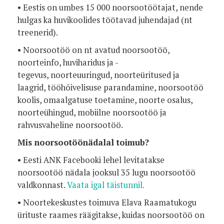
• Eestis on umbes 15 000 noorsootöötajat, nende
hulgas ka huvikoolides
töötavad juhendajad (nt
treenerid).
• Noorsootöö on nt avatud noorsootöö,
noorteinfo, huviharidus ja -
tegevus,
noorteuuringud, noorteüritused ja
laagrid, tööhõivelisuse parandamine,
noorsootöö
koolis, omaalgatuse toetamine, noorte osalus,
noorteühingud,
mobiilne noorsootöö ja
rahvusvaheline noorsootöö.
Mis noorsootöönädalal toimub?
• Eesti ANK Facebooki lehel levitatakse
noorsootöö nädala jooksul 35 lugu
noorsootöö
valdkonnast.
Vaata igal täistunnil.
• Noortekeskustes toimuva Elava Raamatukogu
ürituste raames räägitakse,
kuidas noorsootöö on