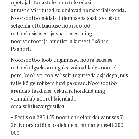
õpetajal. Tänastele noortele edasi
antavad
väärtused kujundavad homset ühiskonda.
Noorsootöö nädala tulemusena saab
avalikkus
selgema ettekujutuse noorsootöö
mitmekesisusest ja väärtusest
ning
noorsootöötaja ametist ja kutsest.” sõnas
Paabort.
Noorsootöö loob tingimused noore isiksuse
mitmekülgseks
arenguks, võimaldades noorel
pere, kooli või töö väliselt tegutseda
asjadega, mis
talle kõige rohkem huvi pakuvad. Noorsootöö
arendab
teadmisi, oskusi ja hoiakuid ning
võimaldab noorel laiendada
oma
suhtlusvõrgustikku.
• Eestis on 285 155 noort ehk elanikku vanuses 7-
26. Noorsootöös
osaleb neist hinnanguliselt 200
000.