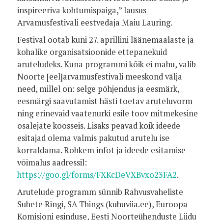
inspireeriva kohtumispaiga,” lausus
Arvamusfestivali eestvedaja Maiu Lauring.
Festival ootab kuni 27. aprillini läänemaalaste ja
kohalike organisatsioonide ettepanekuid
aruteludeks. Kuna programmi kõik ei mahu, valib
Noorte [eel]arvamusfestivali meeskond välja
need, millel on: selge põhjendus ja eesmärk,
eesmärgi saavutamist hästi toetav aruteluvorm
ning erinevaid vaatenurki esile toov mitmekesine
osalejate koosseis. Lisaks peavad kõik ideede
esitajad olema valmis pakutud arutelu ise
korraldama. Rohkem infot ja ideede esitamise
võimalus aadressil:
https://goo.gl/forms/FXKcDeVXBvxo23FA2
.
Arutelude programm sünnib Rahvusvaheliste
Suhete Ringi, SA Things (kuhuviia.ee), Euroopa
Komisjoni esinduse, Eesti Noorteühenduste Liidu