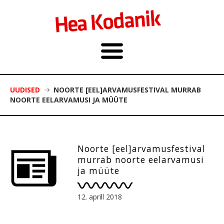
UUDISED
NOORTE [EEL]ARVAMUSFESTIVAL MURRAB
NOORTE EELARVAMUSI JA MÜÜTE
Noorte [eel]arvamusfestival
murrab noorte eelarvamusi
ja müüte
12. aprill 2018