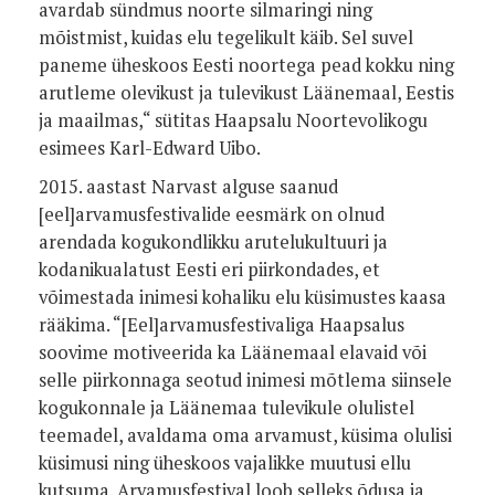
avardab sündmus noorte silmaringi ning
mõistmist, kuidas elu tegelikult käib. Sel suvel
paneme üheskoos Eesti noortega pead kokku ning
arutleme olevikust ja tulevikust Läänemaal, Eestis
ja maailmas,“ sütitas Haapsalu Noortevolikogu
esimees Karl-Edward Uibo.
2015. aastast Narvast alguse saanud
[eel]arvamusfestivalide eesmärk on olnud
arendada kogukondlikku arutelukultuuri ja
kodanikualatust Eesti eri piirkondades, et
võimestada inimesi kohaliku elu küsimustes kaasa
rääkima. “[Eel]arvamusfestivaliga Haapsalus
soovime motiveerida ka Läänemaal elavaid või
selle piirkonnaga seotud inimesi mõtlema siinsele
kogukonnale ja Läänemaa tulevikule olulistel
teemadel, avaldama oma arvamust, küsima olulisi
küsimusi ning üheskoos vajalikke muutusi ellu
kutsuma. Arvamusfestival loob selleks õdusa ja