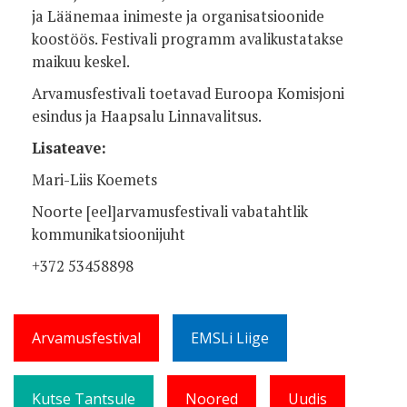
ja Läänemaa inimeste ja organisatsioonide
koostöös. Festivali programm avalikustatakse
maikuu keskel.
Arvamusfestivali toetavad Euroopa Komisjoni
esindus ja Haapsalu Linnavalitsus.
Lisateave:
Mari-Liis Koemets
Noorte [eel]arvamusfestivali vabatahtlik
kommunikatsioonijuht
+372 53458898
Arvamusfestival
EMSLi Liige
Kutse Tantsule
Noored
Uudis