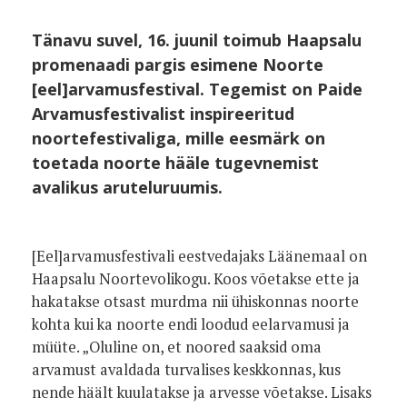
Tänavu suvel, 16. juunil toimub Haapsalu
promenaadi pargis esimene Noorte
[eel]arvamusfestival. Tegemist on Paide
Arvamusfestivalist inspireeritud
noortefestivaliga, mille eesmärk on
toetada noorte hääle tugevnemist
avalikus aruteluruumis.
[Eel]arvamusfestivali eestvedajaks Läänemaal on
Haapsalu Noortevolikogu. Koos võetakse ette ja
hakatakse otsast murdma nii ühiskonnas noorte
kohta kui ka noorte endi loodud eelarvamusi ja
müüte. „Oluline on, et noored saaksid oma
arvamust avaldada turvalises keskkonnas, kus
nende häält kuulatakse ja arvesse võetakse. Lisaks