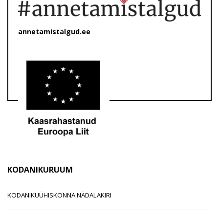
annetamistalgud.ee
KODANIKURUUM
KODANIKUÜHISKONNA NÄDALAKIRI