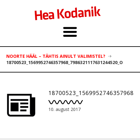
NOORTE HÄÄL – TÄHTIS AINULT VALIMISTEL?
18700523_1569952746357968_7986321117631244520_O
18700523_1569952746357968_
10. august 2017