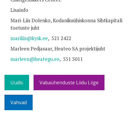
Lisainfo
Mari-Liis Dolenko, Kodanikuühiskonna Sihtkapitali
toetuste juht
mariliis@kysk.ee
, 521 2422
Marleen Pedjasaar, Heateo SA projektijuht
marleen@heategu.ee
, 551 5011
Uudis
Vabaühenduste Liidu Liige
Vahvad