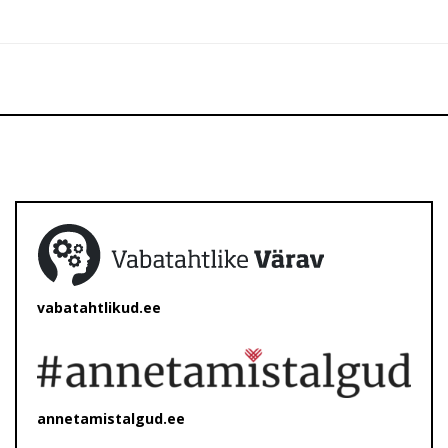
vabatahtlikud.ee
annetamistalgud.ee