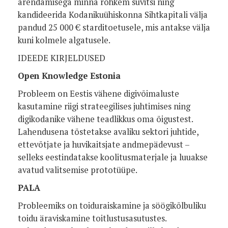
arendamisega minna rohkem süvitsi ning
kandideerida Kodanikuühiskonna Sihtkapitali välja
pandud 25 000 € starditoetusele, mis antakse välja
kuni kolmele algatusele.
IDEEDE KIRJELDUSED
Open Knowledge Estonia
Probleem on Eestis vähene digivõimaluste
kasutamine riigi strateegilises juhtimises ning
digikodanike vähene teadlikkus oma õigustest.
Lahendusena tõstetakse avaliku sektori juhtide,
ettevõtjate ja huvikaitsjate andmepädevust –
selleks eestindatakse koolitusmaterjale ja luuakse
avatud valitsemise prototüüpe.
PALA
Probleemiks on toiduraiskamine ja söögikõlbuliku
toidu äraviskamine toitlustusasutustes.