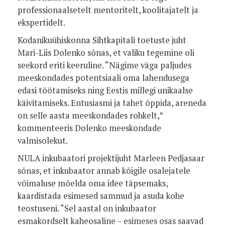
professionaalsetelt mentoritelt, koolitajatelt ja
ekspertidelt.
Kodanikuühiskonna Sihtkapitali toetuste juht
Mari-Liis Dolenko sõnas, et valiku tegemine oli
seekord eriti keeruline. “Nägime väga paljudes
meeskondades potentsiaali oma lahendusega
edasi töötamiseks ning Eestis millegi unikaalse
käivitamiseks. Entusiasmi ja tahet õppida, areneda
on selle aasta meeskondades rohkelt,”
kommenteeris Dolenko meeskondade
valmisolekut.
NULA inkubaatori projektijuht Marleen Pedjasaar
sõnas, et inkubaator annab kõigile osalejatele
võimaluse mõelda oma idee täpsemaks,
kaardistada esimesed sammud ja asuda kohe
teostuseni. “Sel aastal on inkubaator
esmakordselt kaheosaline – esimeses osas saavad