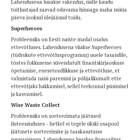
Lahendusena luuakse rakendus, mille kaudu
toitlustajad saavad odavama hinnaga maha müüa
päeva jooksul ülejäänud toidu.
Superheroes
Probleemiks on Eesti naiste madal osalus
ettevõtluses. Lahendusena viiakse Superheroes
(tüdrukute ettevõtlusprogramm) uuele tasandile,
tõstes fokkusesse süvendatult finantskirjaoskuse
õpetamise, eneseteadlikkuse ja ettevõtluse, et
valmistada naisi paremini ja põhjalikumalt ette
ettevõtjaks hakkamisel, sellel teekonnal püsimisel
ja kasvamisel.
Wise Waste Collect
Probleemiks on sorteerimata jäätmed
iluteeninduses – hetkel ei tegele ükski osapool
jäätmete sorteerimise ja taaskasutusse
suunamisega. Lahendusena luuakse ilumaailma