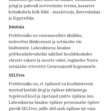
prügi ja pakendi sorteerimise teenus, kaasates
kolmikahela kõik lülid – maaletooja, iluteenindaja
ja lõpptarbija.
Jututaja
Probleemiks on vanemaealiste üksildus,
isoleeritus ühiskonnast ja sotsiaalse elu
hääbumine. Lahendusena luuakse
põlvkondadevahelist suhtlust hooldekodudes
elavate eakate ja noorte vahel, tuginedes Norra
sotsiaalse ettevõtte GenerasjonM kogemusele.
SELFres
Probleemiks on, et õpilased on koolisüsteemi
surutud kastide järgi ja õpilase juhtimisega
tegelevad kool ja õpetajad (mitte õpilane ise).
Lahendusena luuakse õpilase personaalse õpitee
päevik SELFres, mille abil saab õpilane ise oma