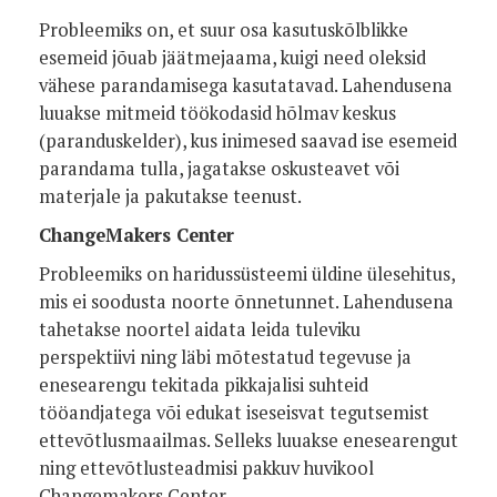
Probleemiks on, et suur osa kasutuskõlblikke
esemeid jõuab jäätmejaama, kuigi need oleksid
vähese parandamisega kasutatavad. Lahendusena
luuakse mitmeid töökodasid hõlmav keskus
(paranduskelder), kus inimesed saavad ise esemeid
parandama tulla, jagatakse oskusteavet või
materjale ja pakutakse teenust.
ChangeMakers Center
Probleemiks on haridussüsteemi üldine ülesehitus,
mis ei soodusta noorte õnnetunnet. Lahendusena
tahetakse noortel aidata leida tuleviku
perspektiivi ning läbi mõtestatud tegevuse ja
enesearengu tekitada pikkajalisi suhteid
tööandjatega või edukat iseseisvat tegutsemist
ettevõtlusmaailmas. Selleks luuakse enesearengut
ning ettevõtlusteadmisi pakkuv huvikool
Changemakers Center.