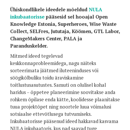
Ühiskondlikele ideedele mõeldud
NULA
inkubaatorisse
pääsesid sel hooajal Open
Knowledge Estonia, Superheroes, Wise Waste
Collect, SELFres, Jututaja, Köömen, GTL Labor,
ChangeMakers Center, PALA ja
Paranduskelder.
Mitmed ideed tegelevad
keskkonnaprobleemidega, nagu näiteks
sorteerimata jäätmed iluteeninduses või
söögikõlbuliku toidu äraviskamine
toitlustusasutustes. Samuti on olulisel kohal
haridus – õppetee planeerimine soovitakse anda
rohkem õpilase enda kätte, koolidesse plaanitakse
tuua projektõpet ning noortele luua võimalusi
sotsiaalse ettevõtlusega tutvumiseks.
Inkubaatorisse pääsenud ideed hakkavad kasvama
NULA inkubaatoris, kus nad saavad tuge