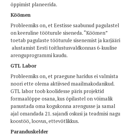
õppimist planeerida.
Köömen
Probleemiks on, et Eestisse saabunud pagulastel
on keeruline tööturule siseneda. “Köömen”
toetab pagulaste tööturule sisenemist ja karjääri
alustamist Eesti toitlustusvaldkonnas 6-kuulise
arenguprogrammi kaudu.
GTL Labor
Probleemiks on, et praegune haridus ei valmista
noori ette olema aktiivsed maailmakodanikud.
GTL labor toob koolidesse päris projektid
formaalõppe osana, kus õpilastel on võimalik
panustada oma kogukonna arengusse ja samal
ajal omandada 21. sajandi oskusi ja teadmisi nagu
koostöö, loovus, ettevõtlikkus.
Paranduskelder