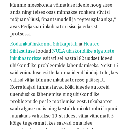
kümme meeskonda võimaluse ideele hoog sisse
anda ning teises osas minnakse rohkem süvitsi
mõjuanalüüsi, finantsmudeli ja tegevusplaaniga,”
avas Pedjasaar inkubaatori sisu ja edasist
protsessi.
Kodanikuühiskonna Sihtkapitali
ja
Heateo
Sihtasutuse
loodud
NULA ühiskondlike algatuste
inkubaatorisse
esitati sel aastal 82 uudset ideed
ühiskondlike probleemide lahendamiseks. Neist 15
said võimaluse esitleda oma ideed hindajatele, kes
valisid välja kümme inkubaatorisse pääsejat.
Korraldajad tunnustavad kõiki ideede autoreid
uuendusliku lähenemise ning ühiskondlike
probleemide peale mõtlemise eest. Inkubaator
saab alguse mais ning kestab kuni oktoobri lõpuni.
Juunikuus valitakse 10-st ideest välja vähemalt 5
kõige tugevamat, kes saavad oma idee