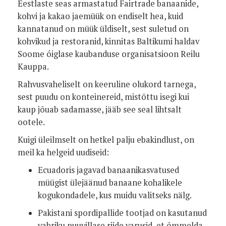
Eestlaste seas armastatud Fairtrade banaanide,
kohvi ja kakao jaemüük on endiselt hea, kuid
kannatanud on müük üldiselt, sest suletud on
kohvikud ja restoranid, kinnitas Baltikumi haldav
Soome óiglase kaubanduse organisatsioon Reilu
Kauppa.
Rahvusvaheliselt on keeruline olukord tarnega,
sest puudu on konteinereid, mistõttu isegi kui
kaup jõuab sadamasse, jääb see seal lihtsalt
ootele.
Kuigi üleilmselt on hetkel palju ebakindlust, on
meil ka helgeid uudiseid:
Ecuadoris jagavad banaanikasvatused
müügist ülejäänud banaane kohalikele
kogukondadele, kus muidu valitseks nälg.
Pakistani spordipallide tootjad on kasutanud
vabriku puuvillase riide varusid, et õmmelda