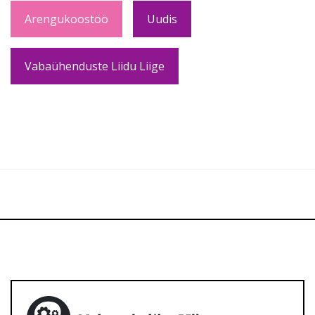
Arengukoostöö
Uudis
Vabaühenduste Liidu Liige