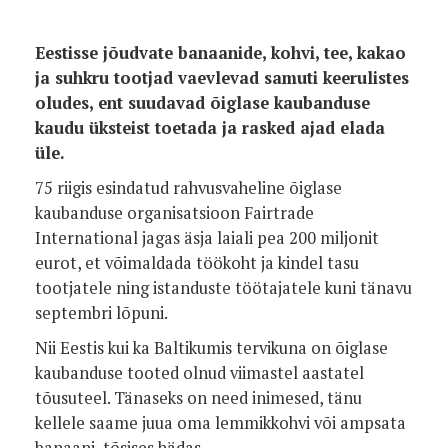
Eestisse jõudvate banaanide, kohvi, tee, kakao
ja suhkru tootjad vaevlevad samuti keerulistes
oludes, ent suudavad õiglase kaubanduse
kaudu üksteist toetada ja rasked ajad elada
üle.
75 riigis esindatud rahvusvaheline õiglase
kaubanduse organisatsioon Fairtrade
International jagas äsja laiali pea 200 miljonit
eurot, et võimaldada töökoht ja kindel tasu
tootjatele ning istanduste töötajatele kuni tänavu
septembri lõpuni.
Nii Eestis kui ka Baltikumis tervikuna on õiglase
kaubanduse tooted olnud viimastel aastatel
tõusuteel. Tänaseks on need inimesed, tänu
kellele saame juua oma lemmikkohvi või ampsata
banaani, tõsises hädas.