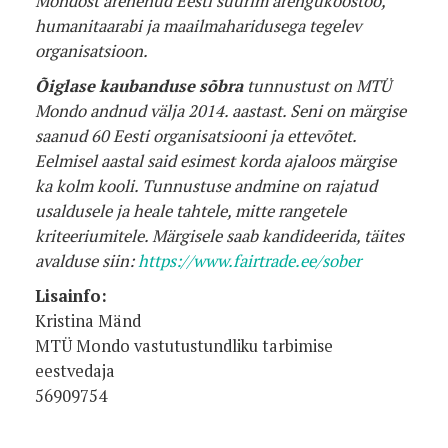
Mondost arenenud Eesti suurim arengukoostöö,
humanitaarabi ja maailmaharidusega tegelev
organisatsioon.
Õiglase kaubanduse sõbra
tunnustust on MTÜ
Mondo andnud välja 2014. aastast. Seni on märgise
saanud 60 Eesti organisatsiooni ja ettevõtet.
Eelmisel aastal said esimest korda ajaloos märgise
ka kolm kooli. Tunnustuse andmine on rajatud
usaldusele ja heale tahtele, mitte rangetele
kriteeriumitele. Märgisele saab kandideerida, täites
avalduse siin:
https://www.fairtrade.ee/sober
Lisainfo:
Kristina Mänd
MTÜ Mondo vastutustundliku tarbimise
eestvedaja
56909754