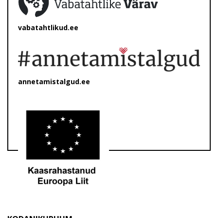
vabatahtlikud.ee
annetamistalgud.ee