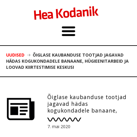
UUDISED
ÕIGLASE KAUBANDUSE TOOTJAD JAGAVAD
HÄDAS KOGUKONDADELE BANAANE, HÜGIEENITARBEID JA
LOOVAD KIIRTESTIMISE KESKUSI
Õiglase kaubanduse tootjad
jagavad hädas
kogukondadele banaane,
hügieenitarbeid ja loovad
kiirtestimise keskusi
7. mai 2020