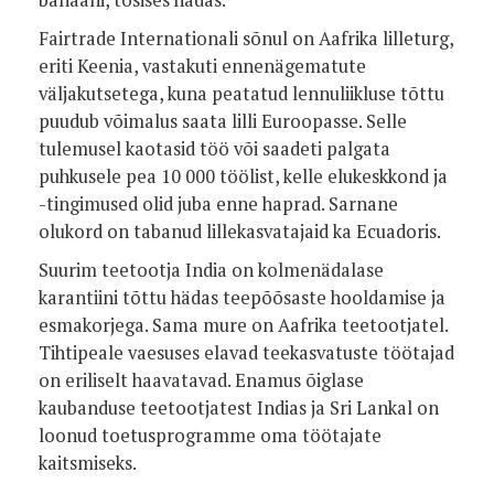
Fairtrade Internationali sõnul on Aafrika lilleturg,
eriti Keenia, vastakuti ennenägematute
väljakutsetega, kuna peatatud lennuliikluse tõttu
puudub võimalus saata lilli Euroopasse. Selle
tulemusel kaotasid töö või saadeti palgata
puhkusele pea 10 000 töölist, kelle elukeskkond ja
-tingimused olid juba enne haprad. Sarnane
olukord on tabanud lillekasvatajaid ka Ecuadoris.
Suurim teetootja India on kolmenädalase
karantiini tõttu hädas teepõõsaste hooldamise ja
esmakorjega. Sama mure on Aafrika teetootjatel.
Tihtipeale vaesuses elavad teekasvatuste töötajad
on eriliselt haavatavad. Enamus õiglase
kaubanduse teetootjatest Indias ja Sri Lankal on
loonud toetusprogramme oma töötajate
kaitsmiseks.