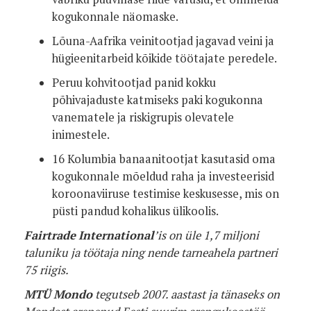
kogukonnale näomaske.
Lõuna-Aafrika veinitootjad jagavad veini ja
hügieenitarbeid kõikide töötajate peredele.
Peruu kohvitootjad panid kokku
põhivajaduste katmiseks paki kogukonna
vanematele ja riskigrupis olevatele
inimestele.
16 Kolumbia banaanitootjat kasutasid oma
kogukonnale mõeldud raha ja investeerisid
koroonaviiruse testimise keskusesse, mis on
püsti pandud kohalikus ülikoolis.
Fairtrade International
’is on üle 1,7 miljoni
taluniku ja töötaja ning nende tarneahela partneri
75 riigis.
MTÜ Mondo
tegutseb 2007. aastast ja tänaseks on