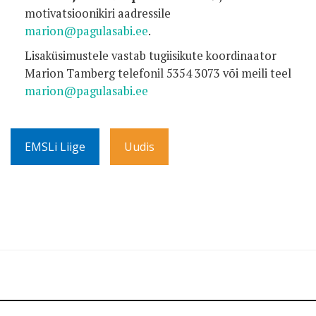
motivatsioonikiri aadressile
marion@pagulasabi.ee
.
Lisaküsimustele vastab tugiisikute koordinaator
Marion Tamberg telefonil 5354 3073 või meili teel
marion@pagulasabi.ee
EMSLi Liige
Uudis