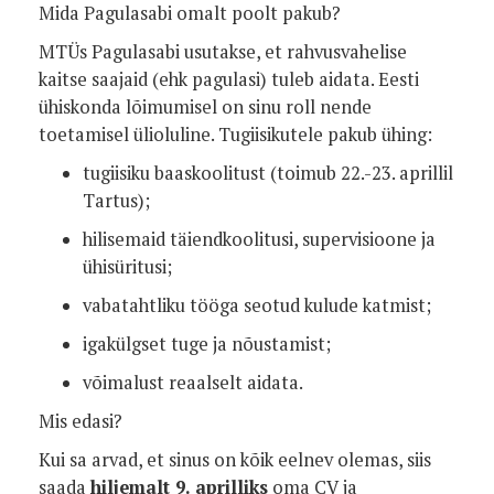
Mida Pagulasabi omalt poolt pakub?
MTÜs Pagulasabi usutakse, et rahvusvahelise
kaitse saajaid (ehk pagulasi) tuleb aidata. Eesti
ühiskonda lõimumisel on sinu roll nende
toetamisel ülioluline. Tugiisikutele pakub ühing:
tugiisiku baaskoolitust (toimub 22.-23. aprillil
Tartus);
hilisemaid täiendkoolitusi, supervisioone ja
ühisüritusi;
vabatahtliku tööga seotud kulude katmist;
igakülgset tuge ja nõustamist;
võimalust reaalselt aidata.
Mis edasi?
Kui sa arvad, et sinus on kõik eelnev olemas, siis
saada
hiljemalt 9. aprilliks
oma CV ja