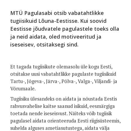
MTÜ Pagulasabi otsib vabatahtlikke
tugiisikuid Lõuna-Eestisse. Kui soovid
Eestisse jõudvatele pagulastele toeks olla
ja neid aidata, oled motiveeritud ja
iseseisev, otsitaksegi sind.
Et tagada tugiisikute olemasolu üle kogu Eesti,
otsitakse uusi vabatahtlikke pagulaste tugiisikuid
Tartu-, Jõgeva-, Järva-, Põlva-, Valga-, Viljandi- ja
Võrumaale.
Tugiisiku ülesandeks on aidata ja nõustada Eestis
rahvusvahelise kaitse saanud isikuid, eesmärgiga
toetada nende iseseisvust. Näiteks võib tugiisik
pagulasel aidata orienteeruda Eesti riigisüsteemis,
suhelda alguses ametiasutustega, aidata välja