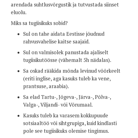
arendada suhtlusvõrgustik ja tutvustada siinset
eluolu.
Miks sa tugiisikuks sobid?
Sul on tahe aidata Eestisse jõudnud
rahvusvahelise kaitse saajaid.
Sul on valmisolek panustada ajaliselt
tugiisikutöösse (vähemalt 5h nädalas).
Sa oskad rääkida mõnda levinud võõrkeelt
(eriti inglise, aga kasuks tuleb ka vene,
prantsuse, araabia).
Sa elad Tartu-, Jõgeva-, Järva-, Põlva-,
Valga-, Viljandi- või Võrumaal.
Kasuks tuleb ka varasem kokkupuude
sotsiaaltöö või sihtgrupiga, kuid kindlasti
pole see tugiisikuks olemise tingimus.