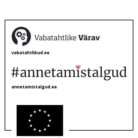
vabatahtlikud.ee
annetamistalgud.ee