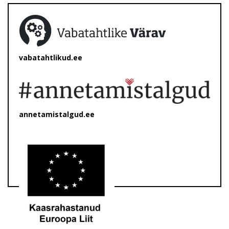
vabatahtlikud.ee
annetamistalgud.ee