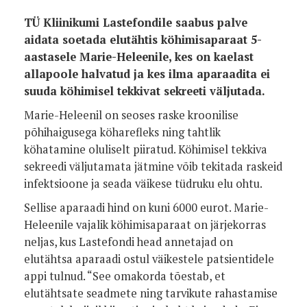
TÜ Kliinikumi Lastefondile saabus palve
aidata soetada elutähtis köhimisaparaat 5-
aastasele Marie-Heleenile, kes on kaelast
allapoole halvatud ja kes ilma aparaadita ei
suuda köhimisel tekkivat sekreeti väljutada.
Marie-Heleenil on seoses raske kroonilise
põhihaigusega köharefleks ning tahtlik
köhatamine oluliselt piiratud. Köhimisel tekkiva
sekreedi väljutamata jätmine võib tekitada raskeid
infektsioone ja seada väikese tüdruku elu ohtu.
Sellise aparaadi hind on kuni 6000 eurot. Marie-
Heleenile vajalik köhimisaparaat on järjekorras
neljas, kus Lastefondi head annetajad on
elutähtsa aparaadi ostul väikestele patsientidele
appi tulnud. “See omakorda tõestab, et
elutähtsate seadmete ning tarvikute rahastamise