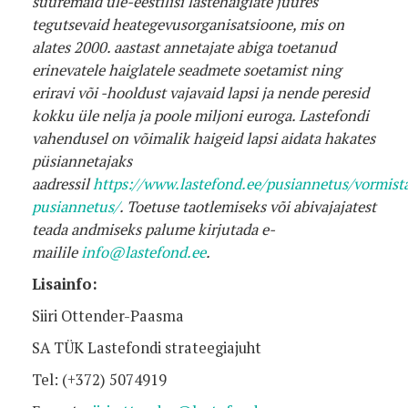
suuremaid üle-eestilisi lastehaiglate juures
tegutsevaid heategevusorganisatsioone, mis on
alates 2000. aastast annetajate abiga toetanud
erinevatele haiglatele seadmete soetamist ning
eriravi või -hooldust vajavaid lapsi ja nende peresid
kokku üle nelja ja poole miljoni euroga. Lastefondi
vahendusel on võimalik haigeid lapsi aidata hakates
püsiannetajaks
aadressil
https://www.lastefond.ee/pusiannetus/vormist
pusiannetus/
. Toetuse taotlemiseks või abivajajatest
teada andmiseks palume kirjutada e-
mailile
info@lastefond.ee
.
Lisainfo:
Siiri Ottender-Paasma
SA TÜK Lastefondi strateegiajuht
Tel: (+372) 5074919