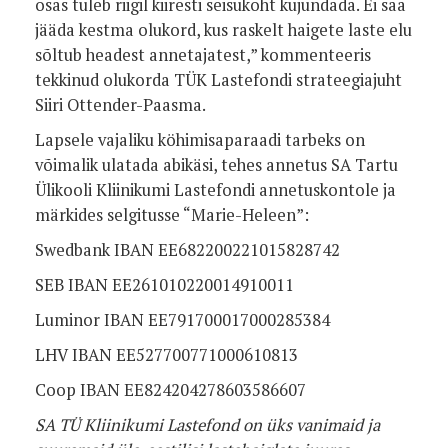
osas tuleb riigil kiiresti seisukoht kujundada. Ei saa
jääda kestma olukord, kus raskelt haigete laste elu
sõltub headest annetajatest,” kommenteeris
tekkinud olukorda TÜK Lastefondi strateegiajuht
Siiri Ottender-Paasma.
Lapsele vajaliku köhimisaparaadi tarbeks on
võimalik ulatada abikäsi, tehes annetus SA Tartu
Ülikooli Kliinikumi Lastefondi annetuskontole ja
märkides selgitusse “Marie-Heleen”:
Swedbank IBAN EE682200221015828742
SEB IBAN EE261010220014910011
Luminor IBAN EE791700017000285384
LHV IBAN EE527700771000610813
Coop IBAN EE824204278603586607
SA TÜ Kliinikumi Lastefond on üks vanimaid ja