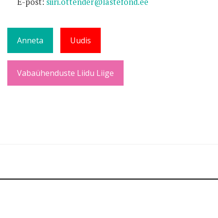
E-post:
siiri.ottender@lastefond.ee
Anneta
Uudis
Vabaühenduste Liidu Liige