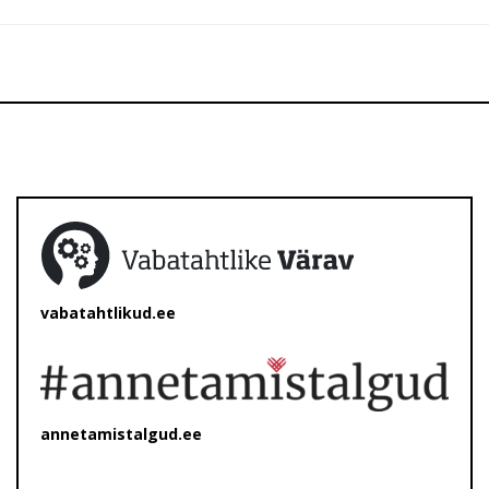
vabatahtlikud.ee
annetamistalgud.ee