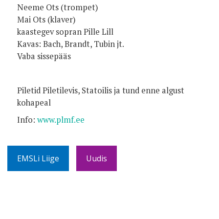
Neeme Ots
(trompet)
Mai Ots
(klaver)
kaastegev sopran
Pille Lill
Kavas: Bach, Brandt, Tubin jt.
Vaba sissepääs
Piletid Piletilevis, Statoilis ja tund enne algust
kohapeal
Info:
www.plmf.ee
EMSLi Liige
Uudis