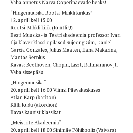
Vaba annetus Narva Ooperipäevade heaks!
“Hingemuusika Rootsi-Mihkli kirikus”
12. aprill kell 15.00
Rootsi-Mihkli kirik (Rüütli 9)
Eesti Muusika- ja Teatriakadeemia professor Ivari
Ilja klaveriklassi õpilased Sujeong Gim, Daniel
Garcia Gonzales, Julius Maaten, Ilana Makarina,
Mantas Šernius
Kavas: Beethoven, Chopin, Liszt, Rahmaninov jt.
Vaba sissepääs
„Hingemuusika“
20. aprill kell 16.00
Viimsi Päevakeskuses
Atlan Karp (bariton)
Külli Kudu (akordion)
Kavas kaunist klassikat
„Meistrite Akadeemia“
20. aprill kell 18.00
Sinimäe Põhikoolis (Vaivara)