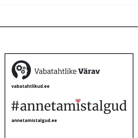
vabatahtlikud.ee
annetamistalgud.ee