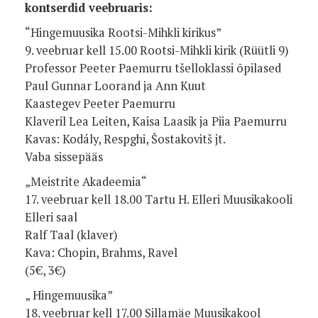
kontserdid veebruaris:
“Hingemuusika Rootsi-Mihkli kirikus”
9. veebruar kell 15.00 Rootsi-Mihkli kirik (Rüütli 9)
Professor Peeter Paemurru tšelloklassi õpilased
Paul Gunnar Loorand ja Ann Kuut
Kaastegev Peeter Paemurru
Klaveril Lea Leiten, Kaisa Laasik ja Piia Paemurru
Kavas: Kodály, Respghi, Šostakovitš jt.
Vaba sissepääs
„Meistrite Akadeemia“
17. veebruar kell 18.00 Tartu H. Elleri Muusikakooli
Elleri saal
Ralf Taal (klaver)
Kava: Chopin, Brahms, Ravel
(5€, 3€)
„ Hingemuusika”
18. veebruar kell 17.00 Sillamäe Muusikakool