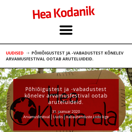
UUDISED
PÕHIÕIGUSTEST JA -VABADUSTEST KÕNELEV
ARVAMUSFESTIVAL OOTAB ARUTELUIDEID.
Põhiõigustest ja -vabadustest
kõnelev arvamusfestival ootab
aruteluideid.
31. jaanuar 2020
Arvamusfestival
Uudis
Vabaühenduste Liidu liige