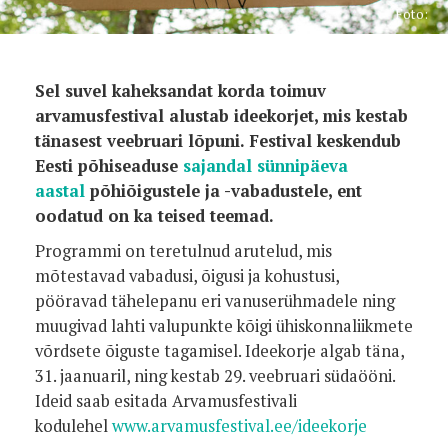
Foto:
Sel suvel kaheksandat korda toimuv
arvamusfestival alustab ideekorjet, mis kestab
tänasest veebruari lõpuni. Festival keskendub
Eesti põhiseaduse
sajandal sünnipäeva
aastal
põhiõigustele ja -vabadustele, ent
oodatud on ka teised teemad.
Programmi on teretulnud arutelud, mis
mõtestavad vabadusi, õigusi ja kohustusi,
pööravad tähelepanu eri vanuserühmadele ning
muugivad lahti valupunkte kõigi ühiskonnaliikmete
võrdsete õiguste tagamisel. Ideekorje algab täna,
31. jaanuaril, ning kestab 29. veebruari südaööni.
Ideid saab esitada Arvamusfestivali
kodulehel
www.arvamusfestival.ee/ideekorje