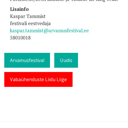
Lisainfo
Kaspar Tammist
festivali eestvedaja
kaspar.tammist@arvamusfestival.ee
58010018
Arvamusfestival
Uudis
Vabaühenduste Liidu Liige