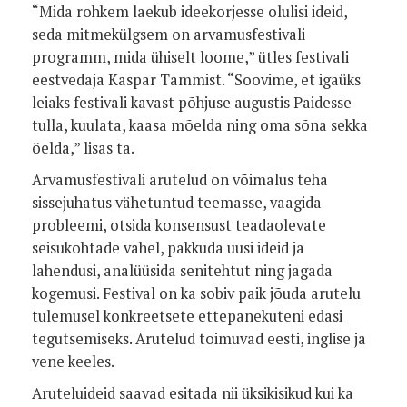
“Mida rohkem laekub ideekorjesse olulisi ideid,
seda mitmekülgsem on arvamusfestivali
programm, mida ühiselt loome,” ütles festivali
eestvedaja Kaspar Tammist. “Soovime, et igaüks
leiaks festivali kavast põhjuse augustis Paidesse
tulla, kuulata, kaasa mõelda ning oma sõna sekka
öelda,” lisas ta.
Arvamusfestivali arutelud on võimalus teha
sissejuhatus vähetuntud teemasse, vaagida
probleemi, otsida konsensust teadaolevate
seisukohtade vahel, pakkuda uusi ideid ja
lahendusi, analüüsida senitehtut ning jagada
kogemusi. Festival on ka sobiv paik jõuda arutelu
tulemusel konkreetsete ettepanekuteni edasi
tegutsemiseks. Arutelud toimuvad eesti, inglise ja
vene keeles.
Aruteluideid saavad esitada nii üksikisikud kui ka