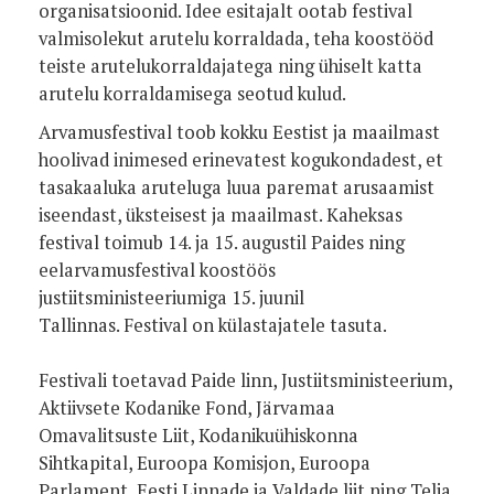
organisatsioonid. Idee esitajalt ootab festival
valmisolekut arutelu korraldada, teha koostööd
teiste arutelukorraldajatega ning ühiselt katta
arutelu korraldamisega seotud kulud.
Arvamusfestival toob kokku Eestist ja maailmast
hoolivad inimesed erinevatest kogukondadest, et
tasakaaluka aruteluga luua paremat arusaamist
iseendast, üksteisest ja maailmast. Kaheksas
festival toimub 14. ja 15. augustil Paides ning
eelarvamusfestival koostöös
justiitsministeeriumiga 15. juunil
Tallinnas. Festival on külastajatele tasuta.
Festivali toetavad Paide linn, Justiitsministeerium,
Aktiivsete Kodanike Fond, Järvamaa
Omavalitsuste Liit, Kodanikuühiskonna
Sihtkapital, Euroopa Komisjon, Euroopa
Parlament, Eesti Linnade ja Valdade liit ning Telia.