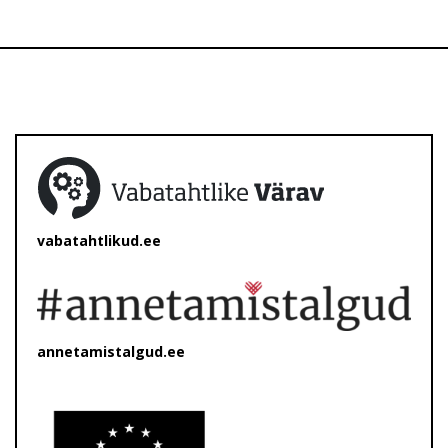
vabatahtlikud.ee
annetamistalgud.ee