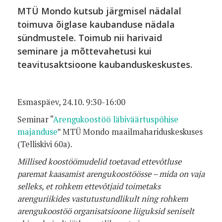
MTÜ Mondo kutsub järgmisel nädalal
toimuva õiglase kaubanduse nädala
sündmustele. Toimub nii harivaid
seminare ja mõttevahetusi kui
teavitusaktsioone kaubanduskeskustes.
Esmaspäev, 24.10. 9:30-16:00
Seminar “
Arengukoostöö läbiväärtuspõhise
majanduse
” MTÜ Mondo maailmahariduskeskuses
(Telliskivi 60a).
Millised koostöömudelid toetavad ettevõtluse
paremat kaasamist arengukoostöösse – mida on vaja
selleks, et rohkem ettevõtjaid toimetaks
arenguriikides vastutustundlikult ning rohkem
arengukoostöö organisatsioone liiguksid seniselt