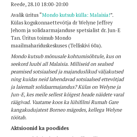
Reede, 28.10 18:00-20:00
Avalik üritus “
Mondo kutsub külla: Malaisia!
”.
Külas kogukonnaettevõtja dr Welyne Jeffrey
Jehom ja solidaarmajanduse spetsialist dr. Jun-E
Tan. Üritus toimub Mondo
maailmahariduskeskuses (Telliskivi 60a).
Mondo kutsub mõnusale kohtumisõhtule, kus on
seekord luubi all Malaisia. Milliseid on sealsed
peamised sotsiaalsed ja majanduslikud väljakutsed
ning kuidas neid lahendavad sotsiaalsed ettevõtjad
ja laiemalt solidaarmajandus? Külas on Welyne ja
Jun-E, kes meile sellest kõigest heade näidete varal
räägivad. Vaatame koos ka lühifilmi Rumah Gare
kangakudujatest Borneo mägedes, kellega Welyne
töötab.
Aktsioonid ka poodides