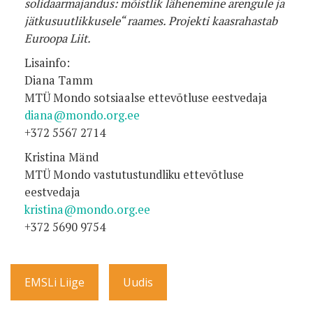
solidaarmajandus: mõistlik lähenemine arengule ja
jätkusuutlikkusele“ raames. Projekti kaasrahastab
Euroopa Liit.
Lisainfo:
Diana Tamm
MTÜ Mondo sotsiaalse ettevõtluse eestvedaja
diana@mondo.org.ee
+372 5567 2714
Kristina Mänd
MTÜ Mondo vastutustundliku ettevõtluse
eestvedaja
kristina@mondo.org.ee
+372 5690 9754
EMSLi Liige
Uudis