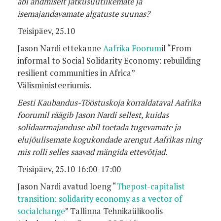
abi andmiselt jätkusuutlikemate ja
isemajandavamate algatuste suunas?
Teisipäev, 25.10
Jason Nardi ettekanne
Aafrika Foorum
il “From
informal to Social Solidarity Economy: rebuilding
resilient communities in Africa”
Välisministeeriumis.
Eesti Kaubandus-Tööstuskoja korraldataval Aafrika
foorumil räägib Jason Nardi sellest, kuidas
solidaarmajanduse abil toetada tugevamate ja
elujõulisemate kogukondade arengut Aafrikas ning
mis rolli selles saavad mängida ettevõtjad.
Teisipäev, 25.10 16:00-17:00
Jason Nardi avatud loeng “
Thepost-capitalist
transition: solidarity economy as a vector of
socialchange
” Tallinna Tehnikaülikoolis