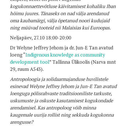
kogukonnaettevõtluse käivitamisest kohaliku Iban
hõimu juures. Tänaseks on nad välja arendanud
oma kaubamärgi, välja õpetanud noori kudujaid
ning müüvad tooteid nii Malaisias kui Euroopas.
Neljapäev, 27.10 18:00-20:00
Dr Welyne Jeffrey Jehom ja dr. Jun-E Tan avatud
loeng “
Indigenous knowledge as community
development tool
” Tallinna Ülikoolis (Narva mnt
29, ruum A543).
Antropoloogia ja solidaarmajanduse huvilistele
esinevad Welyne Jeffrey Jehom ja Jun-E Tan avatud
loenguga põlisrahvaste traditsiooniliste tarkuste,
uskumuste ja oskuste kasutamisest kogukondade
arendamisel. Kas antropoloog võib minna
kaugemale uurija rollist ning sekkuda kogukonna
arengusse?