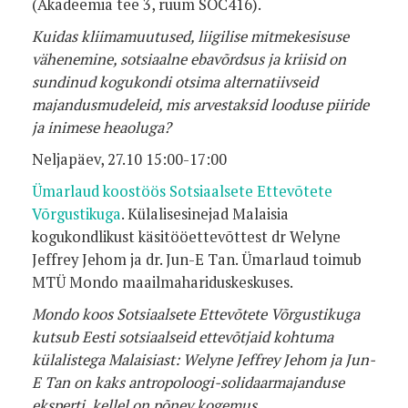
(Akadeemia tee 3, ruum SOC416).
Kuidas kliimamuutused, liigilise mitmekesisuse
vähenemine, sotsiaalne ebavõrdsus ja kriisid on
sundinud kogukondi otsima alternatiivseid
majandusmudeleid, mis arvestaksid looduse piiride
ja inimese heaoluga?
Neljapäev, 27.10 15:00-17:00
Ümarlaud koostöös Sotsiaalsete Ettevõtete
Võrgustikuga
. Külalisesinejad Malaisia
kogukondlikust käsitööettevõttest dr Welyne
Jeffrey Jehom ja dr. Jun-E Tan. Ümarlaud toimub
MTÜ Mondo maailmahariduskeskuses.
Mondo koos Sotsiaalsete Ettevõtete Võrgustikuga
kutsub Eesti sotsiaalseid ettevõtjaid kohtuma
külalistega Malaisiast: Welyne Jeffrey Jehom ja Jun-
E Tan on kaks antropoloogi-solidaarmajanduse
eksperti, kellel on põnev kogemus