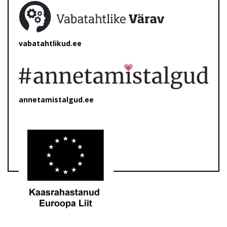
vabatahtlikud.ee
annetamistalgud.ee