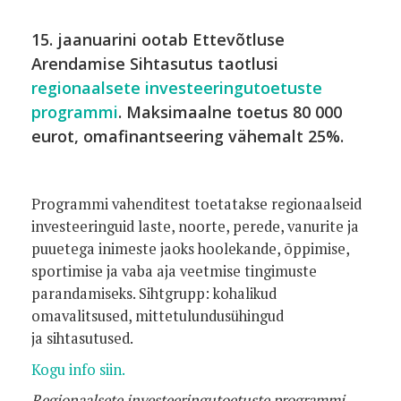
15. jaanuarini ootab Ettevõtluse
Arendamise Sihtasutus taotlusi
regionaalsete investeeringutoetuste
programmi
.
Maksimaalne toetus 80 000
eurot, omafinantseering vähemalt 25%.
Programmi vahenditest toetatakse regionaalseid
investeeringuid laste, noorte, perede, vanurite ja
puuetega inimeste jaoks hoolekande, õppimise,
sportimise ja vaba aja veetmise tingimuste
parandamiseks. Sihtgrupp: kohalikud
omavalitsused, mittetulundusühingud
ja sihtasutused.
Kogu info siin.
Regionaalsete investeeringutoetuste programmi