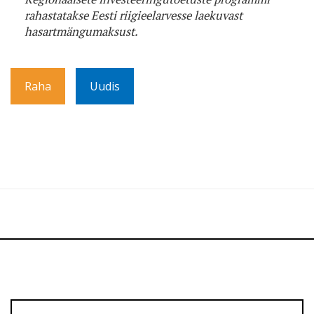
rahastatakse Eesti riigieelarvesse laekuvast
hasartmängumaksust.
Raha
Uudis