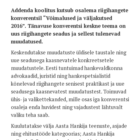
Addenda koolitus kutsub osalema riigihangete
konverentsil “Võimalused ja väljakutsed
2016”.
Tänavuse konverentsi keskne teema on
uus riigihangete seadus ja sellest tulenevad
muudatused.
Keskendutakse muudatuste üldisele taustale ning
uue seadusega kaasnevatele konkreetsetele
muudatustele. Eesti tuntuimad hankevaldkonna
advokaadid, juristid ning hankespetsialistid
kõnelevad riigihangete senisest praktikast ja uue
seadusega kaasnevatest muudatustest. Toimuvad
ühis- ja valikettekanded, mille osas iga konverentsi
osaleja enda huvidest ning vajadustest lähtuvalt
valiku teha saab.
Kuulutatakse välja Aasta Hankija teenuste, asjade
ning ehitustööde kategoorias; Aasta Hankija