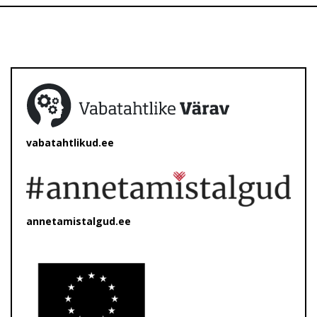
vabatahtlikud.ee
annetamistalgud.ee