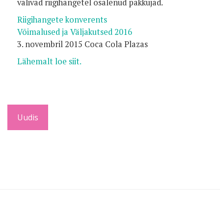
valivad riigihangetel osalenud pakkujad.
Riigihangete konverents
Võimalused ja Väljakutsed 2016
3. novembril 2015 Coca Cola Plazas
Lähemalt loe siit.
Uudis