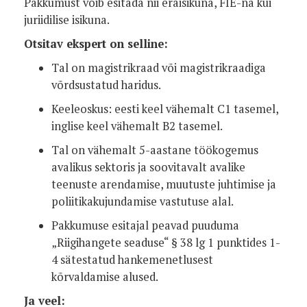
Pakkumust võib esitada nii eraisikuna, FIE-na kui
juriidilise isikuna.
Otsitav ekspert on selline:
Tal on magistrikraad või magistrikraadiga
võrdsustatud haridus.
Keeleoskus: eesti keel vähemalt C1 tasemel,
inglise keel vähemalt B2 tasemel.
Tal on vähemalt 5-aastane töökogemus
avalikus sektoris ja soovitavalt avalike
teenuste arendamise, muutuste juhtimise ja
poliitikakujundamise vastutuse alal.
Pakkumuse esitajal peavad puuduma
„Riigihangete seaduse“ § 38 lg 1 punktides 1-
4 sätestatud hankemenetlusest
kõrvaldamise alused.
Ja veel: