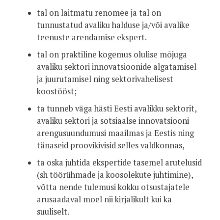
tal on laitmatu renomee ja tal on
tunnustatud avaliku halduse ja/või avalike
teenuste arendamise ekspert.
tal on praktiline kogemus olulise mõjuga
avaliku sektori innovatsioonide algatamisel
ja juurutamisel ning sektorivahelisest
koostööst;
ta tunneb väga hästi Eesti avalikku sektorit,
avaliku sektori ja sotsiaalse innovatsiooni
arengusuundumusi maailmas ja Eestis ning
tänaseid proovikivisid selles valdkonnas,
ta oska juhtida ekspertide tasemel arutelusid
(sh töörühmade ja koosolekute juhtimine),
võtta nende tulemusi kokku otsustajatele
arusaadaval moel nii kirjalikult kui ka
suuliselt.