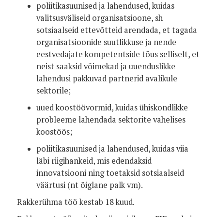
poliitikasuunised ja lahendused, kuidas
valitsusväliseid organisatsioone, sh
sotsiaalseid ettevõtteid arendada, et tagada
organisatsioonide suutlikkuse ja nende
eestvedajate kompetentside tõus selliselt, et
neist saaksid võimekad ja uuenduslikke
lahendusi pakkuvad partnerid avalikule
sektorile;
uued koostöövormid, kuidas ühiskondlikke
probleeme lahendada sektorite vahelises
koostöös;
poliitikasuunised ja lahendused, kuidas viia
läbi riigihankeid, mis edendaksid
innovatsiooni ning toetaksid sotsiaalseid
väärtusi (nt õiglane palk vm).
Rakkerühma töö kestab 18 kuud.