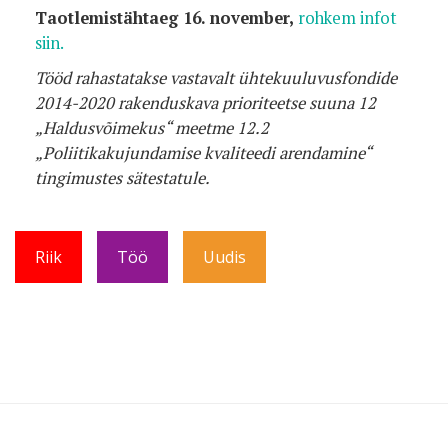
Taotlemistähtaeg 16. november,
rohkem infot
siin.
Tööd rahastatakse vastavalt ühtekuuluvusfondide
2014-2020 rakenduskava prioriteetse suuna 12
„Haldusvõimekus“ meetme 12.2
„Poliitikakujundamise kvaliteedi arendamine“
tingimustes sätestatule.
Riik
Töö
Uudis