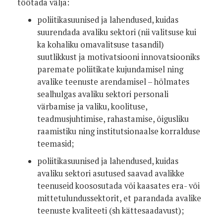
töötada välja:
poliitikasuunised ja lahendused, kuidas
suurendada avaliku sektori (nii valitsuse kui
ka kohaliku omavalitsuse tasandil)
suutlikkust ja motivatsiooni innovatsiooniks
paremate poliitikate kujundamisel ning
avalike teenuste arendamisel – hõlmates
sealhulgas avaliku sektori personali
värbamise ja valiku, koolituse,
teadmusjuhtimise, rahastamise, õigusliku
raamistiku ning institutsionaalse korralduse
teemasid;
poliitikasuunised ja lahendused, kuidas
avaliku sektori asutused saavad avalikke
teenuseid koososutada või kaasates era- või
mittetulundussektorit, et parandada avalike
teenuste kvaliteeti (sh kättesaadavust);