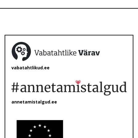
vabatahtlikud.ee
annetamistalgud.ee