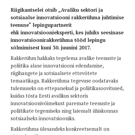
Riigikantselei otsib „Avaliku sektori ja
sotsiaalse innovatsiooni rakkerühma juhtimise
teenuse“ lepingupartnerit
ehk innovatsioonieksperti, kes juhiks seesinase
innovatsioonirakkerühma tööd lepingu
sõlmimisest kuni 30. juunini 2017.
Rakkerühm hakkaks tegelema avalike teenuste ja
poliitika alase innovatsiooni edendamise,
riigihangete ja sotsiaalsete ettevõtete
temaatikaga. Rakkerühma tegevuse oodatavaks
tulemuseks on ettepanekud ja poliitikasoovitused,
kuidas tõsta Eesti avalikus sektoris
innovatsioonivõimekust paremate teenuste ja
poliitikate tegemiseks ning laiemalt ühiskonnas
sotsiaalseks innovatsiooniks.
Rakkerühma ülesandeks konkreetsemalt on