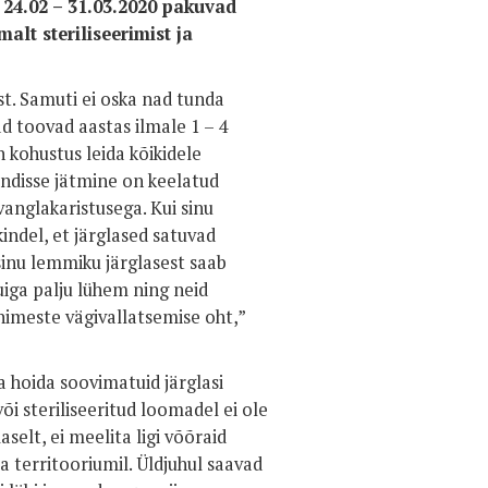
 24.02 – 31.03.2020 pakuvad
lt steriliseerimist ja
st. Samuti ei oska nad tunda
d toovad aastas ilmale 1 – 4
kohustus leida kõikidele
ndisse jätmine on keelatud
vanglakaristusega. Kui sinu
kindel, et järglased satuvad
 sinu lemmiku järglasest saab
iga palju lühem ning neid
nimeste vägivallatsemise oht,”
ra hoida soovimatuid järglasi
õi steriliseeritud loomadel ei ole
selt, ei meelita ligi võõraid
a territooriumil. Üldjuhul saavad