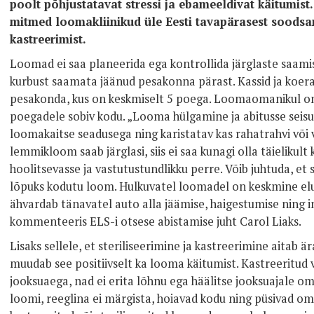
poolt põhjustatavat stressi ja ebameeldivat käitumist.
mitmed loomakliinikud üle Eesti tavapärasest soodsama
kastreerimist.
Loomad ei saa planeerida ega kontrollida järglaste saami
kurbust saamata jäänud pesakonna pärast. Kassid ja koera
pesakonda, kus on keskmiselt 5 poega. Loomaomanikul on 
poegadele sobiv kodu. „Looma hülgamine ja abitusse seisu
loomakaitse seadusega ning karistatav kas rahatrahvi või 
lemmikloom saab järglasi, siis ei saa kunagi olla täielikult 
hoolitsevasse ja vastutustundlikku perre. Võib juhtuda, et
lõpuks kodutu loom. Hulkuvatel loomadel on keskmine elu
ähvardab tänavatel auto alla jäämise, haigestumise ning i
kommenteeris ELS-i otsese abistamise juht Carol Liaks.
Lisaks sellele, et steriliseerimine ja kastreerimine aitab ä
muudab see positiivselt ka looma käitumist. Kastreeritud v
jooksuaega, nad ei erita lõhnu ega häälitse jooksuajale oma
loomi, reeglina ei märgista, hoiavad kodu ning püsivad om