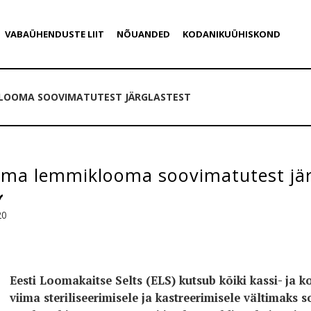
VABAÜHENDUSTE LIIT
NÕUANDED
KODANIKUÜHISKOND
LOOMA SOOVIMATUTEST JÄRGLASTEST
oma lemmiklooma soovimatutest jär
20
Eesti Loomakaitse Selts (ELS) kutsub kõiki kassi- j
viima steriliseerimisele ja kastreerimisele vältimaks 