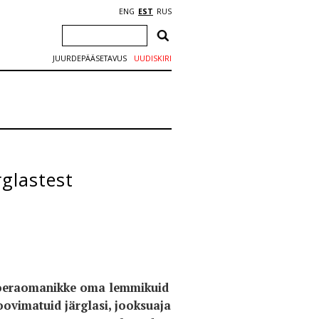
ENG
EST
RUS
JUURDEPÄÄSETAVUS
UUDISKIRI
glastest
a koeraomanikke oma lemmikuid
soovimatuid järglasi, jooksuaja