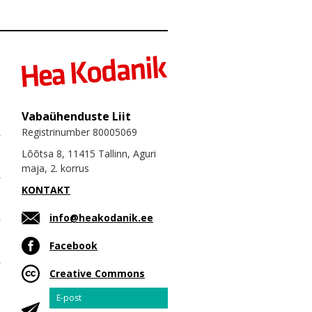
Vabaühenduste Liit
Registrinumber 80005069
Lõõtsa 8, 11415 Tallinn, Aguri
maja, 2. korrus
KONTAKT
info@heakodanik.ee
Facebook
Creative Commons
Email