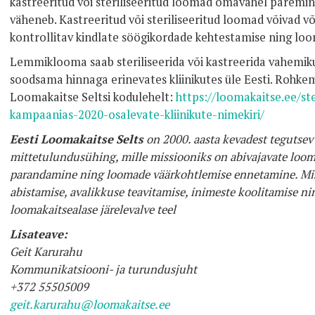
kastreeritud või steriliseeritud loomad omavahel paremini 
väheneb. Kastreeritud või steriliseeritud loomad võivad võ
kontrollitav kindlate söögikordade kehtestamise ning loo
Lemmiklooma saab steriliseerida või kastreerida vahemiku
soodsama hinnaga erinevates kliinikutes üle Eesti. Rohkem
Loomakaitse Seltsi kodulehelt:
https://loomakaitse.ee/ste
kampaanias-2020-osalevate-kliinikute-nimekiri/
Eesti Loomakaitse Selts
on 2000. aasta kevadest tegutse
mittetulundusühing, mille missiooniks on abivajavate loo
parandamine ning loomade väärkohtlemise ennetamine. Miss
abistamise, avalikkuse teavitamise, inimeste koolitamise n
loomakaitsealase järelevalve teel
Lisateave:
Geit Karurahu
Kommunikatsiooni- ja turundusjuht
+372 55505009
geit.karurahu@loomakaitse.ee