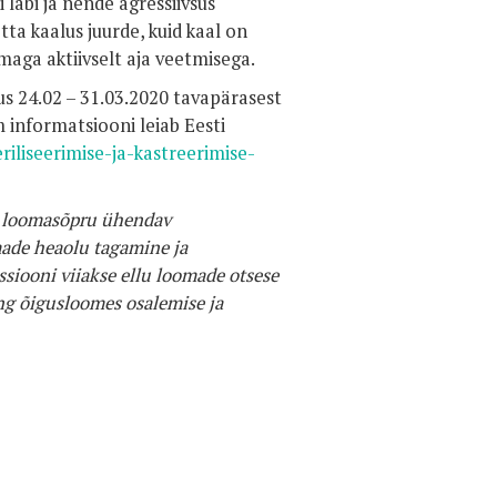
läbi ja nende agressiivsus
tta kaalus juurde, kuid kaal on
maga aktiivselt aja veetmisega.
s 24.02 – 31.03.2020 tavapärasest
 informatsiooni leiab Eesti
riliseerimise-ja-kastreerimise-
v loomasõpru ühendav
made heaolu tagamine ja
iooni viiakse ellu loomade otsese
ing õigusloomes osalemise ja