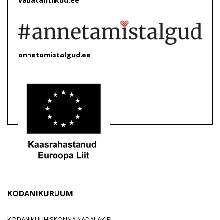
vabatahtlikud.ee
annetamistalgud.ee
KODANIKURUUM
KODANIKUÜHISKONNA NÄDALAKIRI