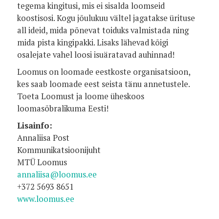
tegema kingitusi, mis ei sisalda loomseid
koostisosi. Kogu jõulukuu vältel jagatakse ürituse
all ideid, mida põnevat toiduks valmistada ning
mida pista kingipakki. Lisaks lähevad kõigi
osalejate vahel loosi isuäratavad auhinnad!
Loomus on loomade eestkoste organisatsioon,
kes saab loomade eest seista tänu annetustele.
Toeta Loomust ja loome üheskoos
loomasõbralikuma Eesti!
Lisainfo:
Annaliisa Post
Kommunikatsioonijuht
MTÜ Loomus
annaliisa@loomus.ee
+372 5693 8651
www.loomus.ee