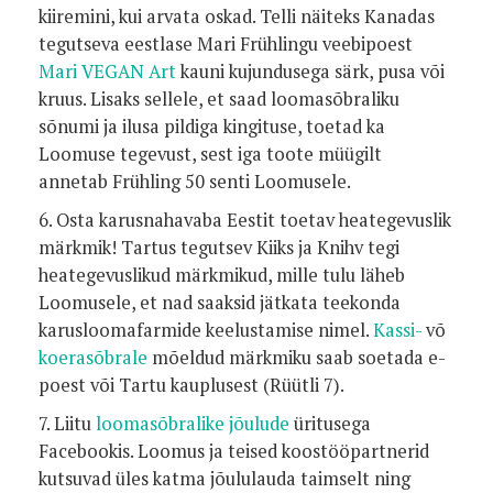
kiiremini, kui arvata oskad. Telli näiteks Kanadas
tegutseva eestlase Mari Frühlingu veebipoest
Mari VEGAN Art
kauni kujundusega särk, pusa või
kruus. Lisaks sellele, et saad loomasõbraliku
sõnumi ja ilusa pildiga kingituse, toetad ka
Loomuse tegevust, sest iga toote müügilt
annetab Frühling 50 senti Loomusele.
6. Osta karusnahavaba Eestit toetav heategevuslik
märkmik! Tartus tegutsev Kiiks ja Knihv tegi
heategevuslikud märkmikud, mille tulu läheb
Loomusele, et nad saaksid jätkata teekonda
karusloomafarmide keelustamise nimel.
Kassi-
võ
koerasõbrale
mõeldud märkmiku saab soetada e-
poest või Tartu kauplusest (Rüütli 7).
7. Liitu
loomasõbralike jõulude
üritusega
Facebookis. Loomus ja teised koostööpartnerid
kutsuvad üles katma jõululauda taimselt ning