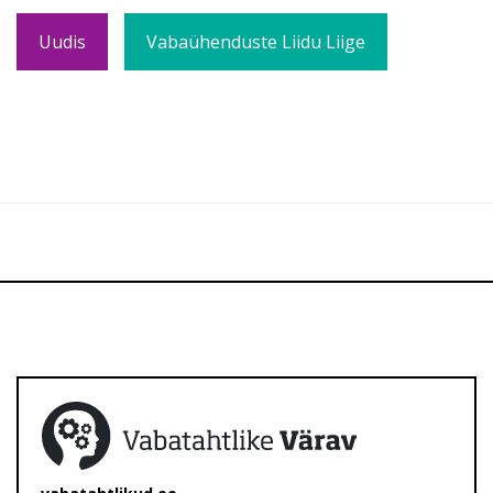
Uudis
Vabaühenduste Liidu Liige