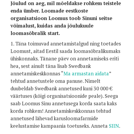
Jõulud on aeg, mil mõeldakse rohkem teistele
enda ümber. Loomade eestkoste
organisatsioon Loomus toob Sinuni seitse
võimalust, kuidas anda jõulukuule
loomasõbralik start.
1. Täna toimuvad annetamistalgud ning toetades
Loomust, aitad Eestil saada loomasõbralikumaks
ühiskonnaks. Tänane päev on annetamiseks eriti
hea, sest ainult täna lisab Swedbank
annetamiskeskkonnas “
Ma armastan aidata
”
tehtud annetustele oma panuse. Nimelt
duubeldab Swedbank annetused kuni 30 000 €
väärtuses (kõigi organisatsioonide peale). Seega
saab Loomus Sinu annetusega korda saata kaks
korda rohkem! Annetamiskeskkonnas tehtud
annetused lähevad karusloomafarmide
keelustamise kampaania toetuseks. Anneta
SIIN
.