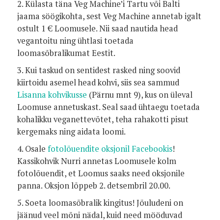
2. Külasta täna Veg Machine’i Tartu või Balti
jaama söögikohta, sest Veg Machine annetab igalt
ostult 1 € Loomusele. Nii saad nautida head
vegantoitu ning ühtlasi toetada
loomasõbralikumat Eestit.
3. Kui taskud on sentidest rasked ning soovid
kiirtoidu asemel head kohvi, siis sea sammud
Lisanna kohvikusse
(Pärnu mnt 9), kus on üleval
Loomuse annetuskast. Seal saad ühtaegu toetada
kohalikku veganettevõtet, teha rahakotti pisut
kergemaks ning aidata loomi.
4. Osale
fotolõuendite oksjonil Facebookis
!
Kassikohvik Nurri annetas Loomusele kolm
fotolõuendit, et Loomus saaks need oksjonile
panna. Oksjon lõppeb 2. detsembril 20.00.
5. Soeta loomasõbralik kingitus! Jõuludeni on
jäänud veel mõni nädal, kuid need mööduvad