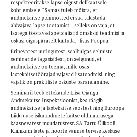
respekteeritakse lapse õigust delikaatsele
kohtlemisele. “Samas tuleb mõista, et
andmekaitse põhimõtted ei saa takistada
abivajava lapse toetamist – selleks on vaja, et
lastega töötavad spetsialistid omaksid teadmisi ja
oskusi õiguspäraselt käituda,” lisas Poopuu.
Erinevatest uuringutest, sealhulgas eelmiste
seminaride tagasisidest, on selgunud, et
andmekaitse on teema, mille osas
lastekaitsetöötajad vajavad lisateadmisi, ning
vajalik on praktiliste oskuste parandamine.
Seminaril teeb ettekande Liisa Ojangu
Andmekaitse Inspektsioonist, kes räägib
andmekaitse ja lastekaitse seostest ning Euroopa
Liidu uuse isikuandmete kaitse üldmäärusega
kaasnevatest muudatustest. SA Tartu Ülikooli
Kliinikum laste ja noorte vaimse tervise keskuse