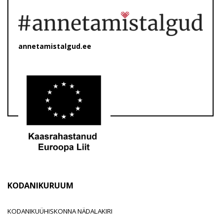
annetamistalgud.ee
KODANIKURUUM
KODANIKUÜHISKONNA NÄDALAKIRI