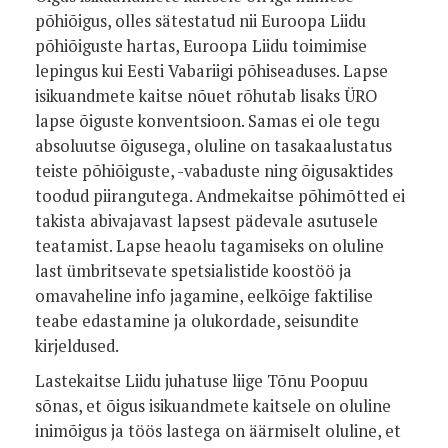
põhiõigus, olles sätestatud nii Euroopa Liidu
põhiõiguste hartas, Euroopa Liidu toimimise
lepingus kui Eesti Vabariigi põhiseaduses. Lapse
isikuandmete kaitse nõuet rõhutab lisaks ÜRO
lapse õiguste konventsioon. Samas ei ole tegu
absoluutse õigusega, oluline on tasakaalustatus
teiste põhiõiguste, -vabaduste ning õigusaktides
toodud piirangutega. Andmekaitse põhimõtted ei
takista abivajavast lapsest pädevale asutusele
teatamist. Lapse heaolu tagamiseks on oluline
last ümbritsevate spetsialistide koostöö ja
omavaheline info jagamine, eelkõige faktilise
teabe edastamine ja olukordade, seisundite
kirjeldused.
Lastekaitse Liidu juhatuse liige Tõnu Poopuu
sõnas, et õigus isikuandmete kaitsele on oluline
inimõigus ja töös lastega on äärmiselt oluline, et