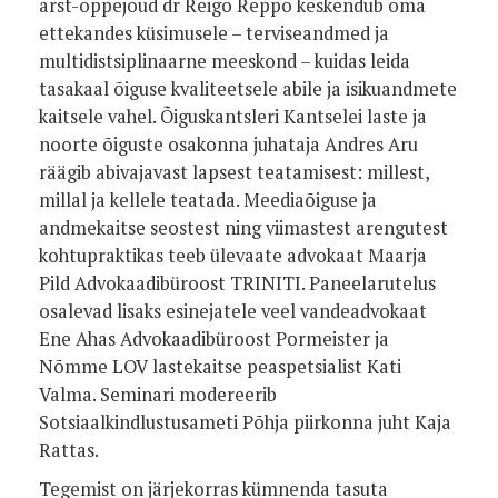
arst-õppejõud dr Reigo Reppo keskendub oma
ettekandes küsimusele – terviseandmed ja
multidistsiplinaarne meeskond – kuidas leida
tasakaal õiguse kvaliteetsele abile ja isikuandmete
kaitsele vahel. Õiguskantsleri Kantselei laste ja
noorte õiguste osakonna juhataja Andres Aru
räägib abivajavast lapsest teatamisest: millest,
millal ja kellele teatada. Meediaõiguse ja
andmekaitse seostest ning viimastest arengutest
kohtupraktikas teeb ülevaate advokaat Maarja
Pild Advokaadibüroost TRINITI. Paneelarutelus
osalevad lisaks esinejatele veel vandeadvokaat
Ene Ahas Advokaadibüroost Pormeister ja
Nõmme LOV lastekaitse peaspetsialist Kati
Valma. Seminari modereerib
Sotsiaalkindlustusameti Põhja piirkonna juht Kaja
Rattas.
Tegemist on järjekorras kümnenda tasuta