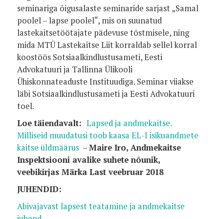
seminariga õigusalaste seminaride sarjast „Samal
poolel – lapse poolel“, mis on suunatud
lastekaitsetöötajate pädevuse tõstmisele, ning
mida MTÜ Lastekaitse Liit korraldab sellel korral
koostöös Sotsiaalkindlustusameti, Eesti
Advokatuuri ja Tallinna Ülikooli
Ühiskonnateaduste Instituudiga. Seminar viiakse
läbi Sotsiaalkindlustusameti ja Eesti Advokatuuri
toel.
Loe täiendavalt:
Lapsed ja andmekaitse.
Milliseid muudatusi toob kaasa EL-I isikuandmete
kaitse üldmäärus
–
Maire Iro, Andmekaitse
Inspektsiooni avalike suhete nõunik,
veebikirjas Märka Last veebruar 2018
JUHENDID:
Abivajavast lapsest teatamine ja andmekaitse
juhend