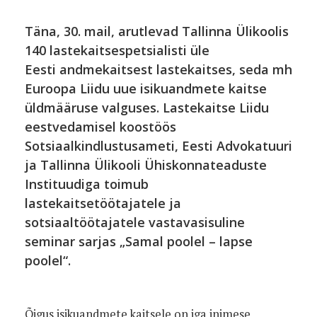
Täna, 30. mail, arutlevad Tallinna Ülikoolis
140 lastekaitsespetsialisti üle
Eesti andmekaitsest lastekaitses, seda mh
Euroopa Liidu uue isikuandmete kaitse
üldmääruse valguses. Lastekaitse Liidu
eestvedamisel koostöös
Sotsiaalkindlustusameti, Eesti Advokatuuri
ja Tallinna Ülikooli Ühiskonnateaduste
Instituudiga toimub
lastekaitsetöötajatele ja
sotsiaaltöötajatele vastavasisuline
seminar sarjas „Samal poolel – lapse
poolel“.
Õigus isikuandmete kaitsele on iga inimese